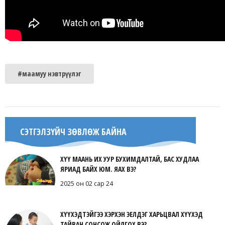
#маамуу нэвтрүүлэг
СЭТГЭЛЗҮЙЧ ЗӨВЛӨЖ БАЙНА
ХҮҮ МААНЬ ИХ УУР БУХИМДАЛТАЙ, БАС ХУДЛАА
ЯРИАД БАЙХ ЮМ. ЯАХ ВЭ?
2025 он 02 сар 24
ХҮҮХЭДТЭЙГЭЭ ХЭРХЭН ЭЕЛДЭГ ХАРЬЦВАЛ ХҮҮХЭД
ТАЙВАН СОНСОЖ ОЙЛГОХ ВЭ?