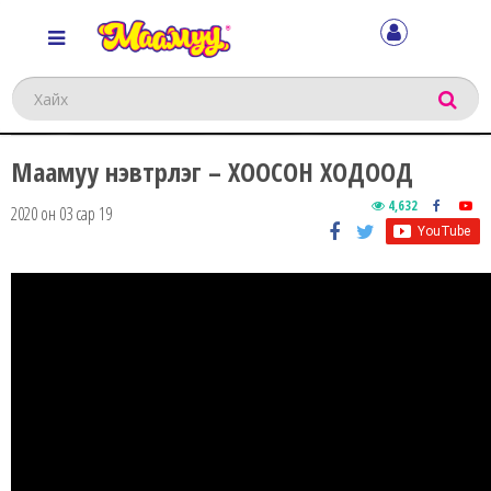
Хайх
Маамуу нэвтрүүлэг – ХООСОН ХОДООД
4,632
2020 он 03 сар 19