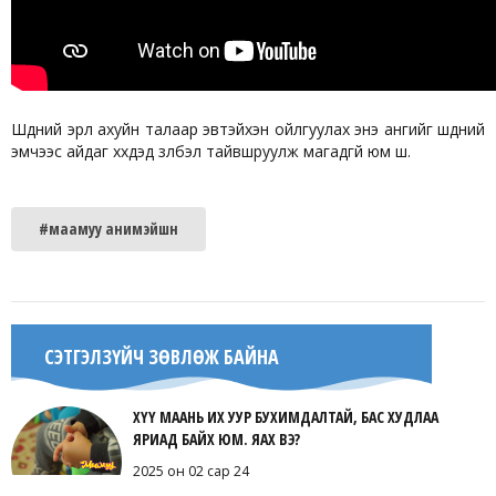
Шүдний эрүүл ахуйн талаар эвтэйхэн ойлгуулах энэ ангийг шүдний
эмчээс айдаг хүүхдэд үзүүлбэл тайвшруулж магадгүй юм шүү.
#маамуу анимэйшн
СЭТГЭЛЗҮЙЧ ЗӨВЛӨЖ БАЙНА
ХҮҮ МААНЬ ИХ УУР БУХИМДАЛТАЙ, БАС ХУДЛАА
ЯРИАД БАЙХ ЮМ. ЯАХ ВЭ?
2025 он 02 сар 24