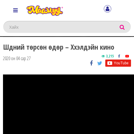
Хайх
Шүдний төрсөн өдөр – Хүүхэлдэйн кино
3,215
2020 он 04 сар 27