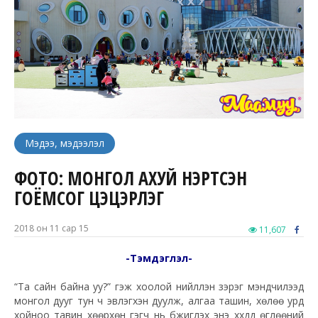
Мэдээ, мэдээлэл
ФОТО: МОНГОЛ АХУЙ ҮНЭРТСЭН
ГОЁМСОГ ЦЭЦЭРЛЭГ
2018 он 11 сар 15
11,607
-Тэмдэглэл-
“Та сайн байна уу?” гэж хоолой нийлүүлэн зэрэг мэндчилээд
монгол дууг тун ч эвлэгхэн дуулж, алгаа ташин, хөлөө урд
хойноо тавин хөөрхөн гэгч нь бүжиглэх энэ хүүхдүүд өглөөний