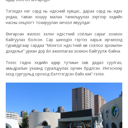
Тэгэхдээ нэг сард нь үндэсний хувцас, дараа сард нь идээ
ундаа, таван хошуу малаа танилцуулах зэргээр хүүхдийн
насны онцлогт тохируулан хичээл явуулдаг.
Өнгөрсөн жилээс эхлэн үндэстний соёлын сарыг зохион
байгуулах болсон. Сар шинэдээ гэртээ харьж ирчихээд
гуравдугаар сардаа “Монгол үндэстний өв соёлоо эрхэмлэн
дээдэлье” уриан дор үйл ажиллагаа зохион байгуулж байна.
Түүнээс гадна хүүхдийн өдөр тутмын зөв дадал суулгах,
амьдралын ухаанд суралцуулах орчин бүрдүүлсэн. Ингэснээр
хүүхэд сургуульд ороход бэлтгэгдсэн байх юм” гэлээ.