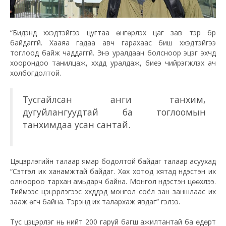
“Бидэнд хүүхэдтэйгээ цугтаа өнгөрүүлэх цаг зав тэр бүр
байдаггүй. Хааяа гадаа авч гарахаас биш хүүхэдтэйгээ
тоглоод байж чаддаггүй. Энэ уралдаан болсноор эцэг эхчүүд
хоорондоо танилцаж, хүүхдүүд уралдаж, биеэ чийрэгжүүлэх ач
холбогдолтой.
Тусгайлсан анги танхим,
дугуйлангуудтай ба тоглоомын
танхимдаа усан сантай.
Цэцэрлэгийн талаар ямар бодолтой байдаг талаар асуухад
“Сэтгэл их ханамжтай байдаг. Хөх хотод хятад үндэстэн их
олноороо тархан амьдарч байна. Монгол үндэстэн цөөхүүлээ.
Тиймээс цэцэрлэгээс хүүхдүүдэд монгол соёл зан заншлаас их
зааж өгч байна. Тэрэнд их талархаж явдаг” гэлээ.
Тус цэцэрлэг нь нийт 200 гаруй багш ажилтантай ба өдөрт