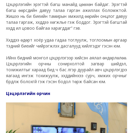
Цэцэрлэгийн эрэгтэй багш манайд цөөхөн байдаг. Эрэгтэй
багш өөрсдийн давуу талаа гарган ажиллах боломжтой.
Жишээ нь би биеийн тамирын хүмүүжилд өөрийн онцлог давуу
талаа гаргаж, хүүхдүүдээ хөгжүүлье гэж боддог. Эрэгтэй багштай
хүүхдүүд илүү цовоо байгаа харагддаг” гэв.
Хүүхдүүдээ өдөрт хоёр удаа гадаа тоглуулж, тоглоомын аргаар
тэдний биеийг чийрэгжүүлэх дасгалууд хийлгэдэг гэсэн юм.
Ийнхүү бидний монгол цэцэрлэгээр хийсэн аялал өндөрлөлөө.
Цэцэрлэгийн орчны сонирхолтой загвар шийдэл,
тохижилтыг хараад бид ч бас үлгэр дуурайл авч цэцэрлэгүүдээ
яагаад ингэж тохижуулж, хүүхдүүдийнхээ сурч, хүмүүжих орчныг
бүрдүүлж болохгүй гэж гэсэн бодол төрж байсан юм.
Цэцэрлэгийн орчин