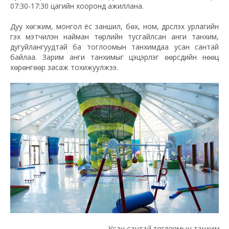
07:30-17:30 цагийн хооронд ажиллана.
Дуу хөгжим, монгол ёс заншил, бөх, ном, дүрслэх урлагийн
гэх мэтчилэн найман төрлийн тусгайлсан анги танхим,
дугуйлангуудтай ба тоглоомын танхимдаа усан сантай
байлаа. Зарим анги танхимыг цэцэрлэг өөрсдийн нөөц
хөрөнгөөр засаж тохижуулжээ.
Усан сантай тоглоомын танхим