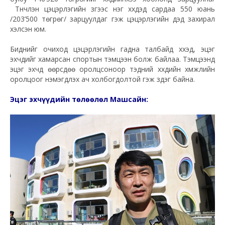
Түүнчлэн цэцэрлэгийн зүгээс нэг хүүхдэд сардаа 550 юань
/203’500 төгрөг/ зарцуулдаг гэж цэцэрлэгийн дэд захирал
хэлсэн юм.
Биднийг очиход цэцэрлэгийн гадна талбайд хүүхэд, эцэг
эхчүүдийг хамарсан спортын тэмцээн болж байлаа. Тэмцээнд
эцэг эхчүүд өөрсдөө оролцсоноор тэдний хүүхдийн хүмүүжлийн
оролцоог нэмэгдүүлэх ач холбогдолтой гэж үздэг байна.
Эцэг эхчүүдийн төлөөлөл Машсайн: