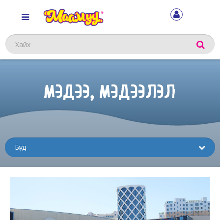
Хайх
МЭДЭЭ, МЭДЭЭЛЭЛ
Sub
menu