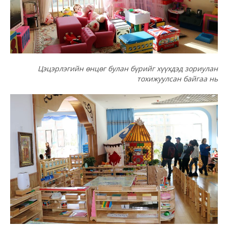
Цэцэрлэгийн өнцөг булан бүрийг хүүхдэд зориулан
тохижуулсан байгаа нь