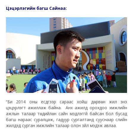
Цэцэрлэгийн багш Сайнаа:
“Би 2014 оны есдүгээр сараас хойш дөрвөн жил энэ
цэцэрлэгт ажиллаж байна. Анх ажилд орохдоо хүмүүжлийн
ажлын талаар төдийлөн сайн мэдлэггүй байсан бол бусад
багш нараас суралцаж, гадуур сургалтанд сууснаар сүүлийн
жилүүдэд сурган хүмүүжлийн талаар олон зүйл мэдэж авлаа.