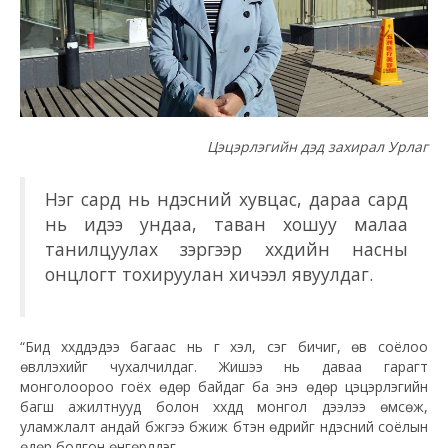
Цэцэрлэгийн дэд захирал Урлаг
Нэг сард нь үндэсний хувцас, дараа сард
нь идээ ундаа, таван хошуу малаа
танилцуулах зэргээр хүүхдийн насны
онцлогт тохируулан хичээл явуулдаг.
“Бид хүүхдүүдэдээ багаас нь үг хэл, үсэг бичиг, өв соёлоо
өвлүүлэхийг чухалчилдаг. Жишээ нь даваа гарагт
монголоороо гоёх өдөр байдаг ба энэ өдөр цэцэрлэгийн
багш ажилтнууд болон хүүхдүүд монгол дээлээ өмсөж,
уламжлалт андай бүжгээ бүжиж бүтэн өдрийг үндэсний соёлын
өдөр болгон өнгөрүүлдэг.