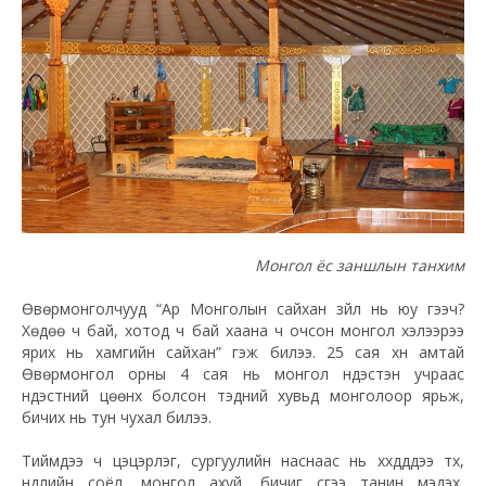
Монгол ёс заншлын танхим
Өвөрмонголчууд “Ар Монголын сайхан зүйл нь юу гээч?
Хөдөө ч бай, хотод ч бай хаана ч очсон монгол хэлээрээ
ярих нь хамгийн сайхан” гэж билээ. 25 сая хүн амтай
Өвөрмонгол орны 4 сая нь монгол үндэстэн учраас
үндэстний цөөнх болсон тэдний хувьд монголоор ярьж,
бичих нь тун чухал билээ.
Тиймдээ ч цэцэрлэг, сургуулийн наснаас нь хүүхдүүддээ түүх,
нүүдлийн соёл, монгол ахуй, бичиг үсгээ танин мэдэх,