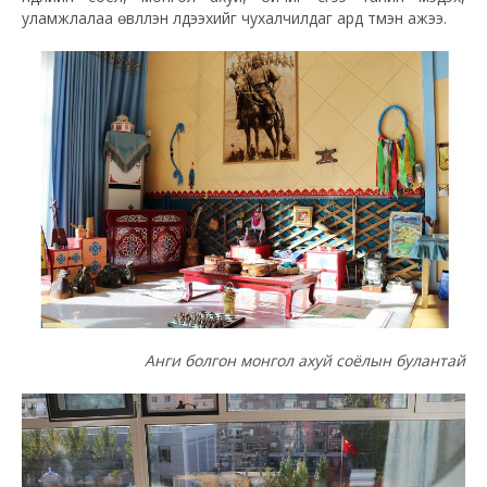
уламжлалаа өвлүүлэн үлдээхийг чухалчилдаг ард түмэн ажээ.
Анги болгон монгол ахуй соёлын булантай