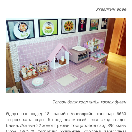
Угаалгын өрөө
Тогооч болж хоол хийж тоглох булан
Өдөрт нэг хүүхдэд 18 юанийн /өнөөдрийн ханшаар 6660
төгрөг/ хоол өгдөг бөгөөд энэ мөнгийг эцэг эхчүүд төлдөг
байна. /Ажлын 22 хоногт үржүүлэн тооцоолбол сард 396 юань
буюу 146’520 төгрөгийг хүүхдийнхээ хоолонд зарцуулна/