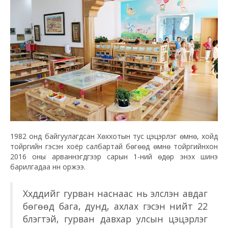
1982 онд байгуулагдсан Хөххотын тус цэцэрлэг өмнө, хойд
тойргийн гэсэн хоёр салбартай бөгөөд өмнө тойргийнхон
2016 оны арваннэгдүгээр сарын 1-ний өдөр энэхүү шинэ
барилгадаа нүүн оржээ.
Хүүхдүүдийг гурван наснаас нь элсүүлэн авдаг
бөгөөд бага, дунд, ахлах гэсэн нийт 22
бүлэгтэй, гурван давхар улсын цэцэрлэг