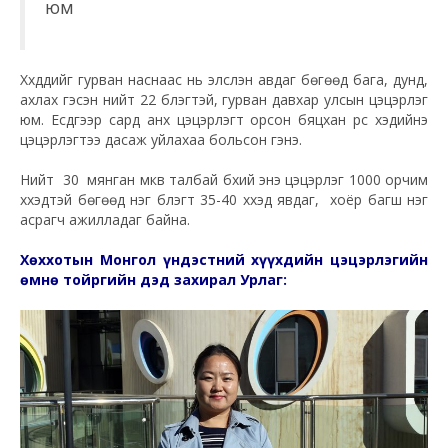
юм
Хүүхдүүдийг гурван наснаас нь элсүүлэн авдаг бөгөөд бага, дунд,
ахлах гэсэн нийт 22 бүлэгтэй, гурван давхар улсын цэцэрлэг
юм. Есдүгээр сард анх цэцэрлэгт орсон бяцхан үрс хэдийнэ
цэцэрлэгтээ дасаж уйлахаа больсон гэнэ.
Нийт 30 мянган мкв талбай бүхий энэ цэцэрлэг 1000 орчим
хүүхэдтэй бөгөөд нэг бүлэгт 35-40 хүүхэд явдаг, хоёр багш нэг
асрагч ажилладаг байна.
Хөххотын Монгол үндэстний хүүхдийн цэцэрлэгийн
өмнө тойргийн дэд захирал Урлаг: