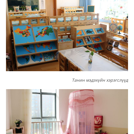
Танин мэдэхүйн хэрэгслүүд