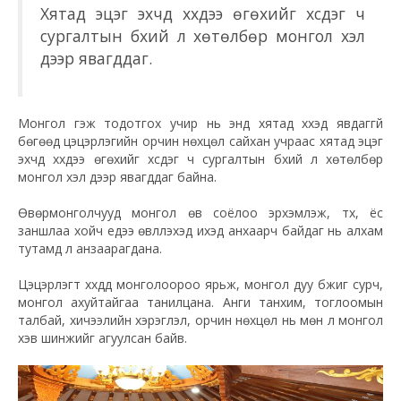
Хятад эцэг эхчүүд хүүхдээ өгөхийг хүсдэг ч
сургалтын бүхий л хөтөлбөр монгол хэл
дээр явагддаг.
Монгол гэж тодотгох учир нь энд хятад хүүхэд явдаггүй
бөгөөд цэцэрлэгийн орчин нөхцөл сайхан учраас хятад эцэг
эхчүүд хүүхдээ өгөхийг хүсдэг ч сургалтын бүхий л хөтөлбөр
монгол хэл дээр явагддаг байна.
Өвөрмонголчууд монгол өв соёлоо эрхэмлэж, түүх, ёс
заншлаа хойч үедээ өвлүүлэхэд ихэд анхаарч байдаг нь алхам
тутамд л анзаарагдана.
Цэцэрлэгт хүүхдүүд монголоороо ярьж, монгол дуу бүжиг сурч,
монгол ахуйтайгаа танилцана. Анги танхим, тоглоомын
талбай, хичээлийн хэрэглэл, орчин нөхцөл нь мөн л монгол
хэв шинжийг агуулсан байв.