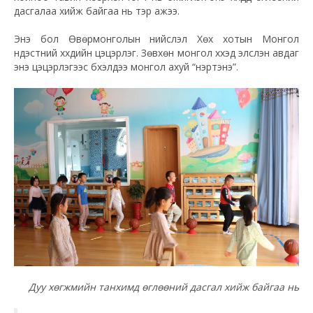
дасгалаа хийж байгаа нь тэр ажээ.
Энэ бол Өвөрмонголын нийслэл Хөх хотын Монгол
үндэстний хүүхдийн цэцэрлэг. Зөвхөн монгол хүүхэд элсүүлэн авдаг
энэ цэцэрлэгээс бүхэлдээ монгол ахуй “үнэртэнэ”.
Дуу хөгжмийн танхимд өглөөний дасгал хийж байгаа нь