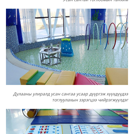
Дулааны улиралд усан сангаа усаар дүүргэж хүүхдүүдээ
тоглуулахын зэрэгцээ чийрэгжүүлдэг