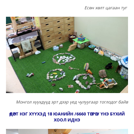
Есөн хөлт цагаан туг
Монгол хүүхдүүд эрт дээр үед чулуугаар тоглодог байв
ӨДӨРТ НЭГ ХҮҮХЭД 18 ЮАНИЙН
/
6660 ТӨГРӨГ
/
ҮНЭ БҮХИЙ
ХООЛ ИДНЭ