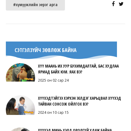
#хүмүүжлийн эерэг арга
СЭТГЭЛЗҮЙЧ ЗӨВЛӨЖ БАЙНА
ХҮҮ МААНЬ ИХ УУР БУХИМДАЛТАЙ, БАС ХУДЛАА
ЯРИАД БАЙХ ЮМ. ЯАХ ВЭ?
2025 он 02 сар 24
ХҮҮХЭДТЭЙГЭЭ ХЭРХЭН ЭЕЛДЭГ ХАРЬЦВАЛ ХҮҮХЭД
ТАЙВАН СОНСОЖ ОЙЛГОХ ВЭ?
2024 он 10 сар 15
ХҮҮХЭД МИНЬ ХЭЛД ОРОЛГҮЙ УДАЖ БАЙНА