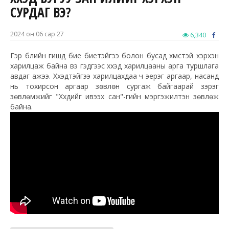
СУРДАГ ВЭ?
2024 он 06 сар 27
6,340
Гэр бүлийн гишүүд бие биетэйгээ болон бусад хүмүүстэй хэрхэн
харилцаж байна вэ гэдгээс хүүхэд харилцааны арга туршлага
авдаг ажээ. Хүүхэдтэйгээ харилцахдаа ч эерэг аргаар, насанд
нь тохирсон аргаар зөвлөн сургаж байгаарай зэрэг
зөвлөмжийг "Хүүхдийг ивээх сан"-гийн мэргэжилтэн зөвлөж
байна.