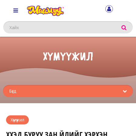
Хайх
ХҮМҮҮЖИЛ
Sub
menu
Хүмүүжил
ХҮҮХЭД БУРУУ ЗАН ҮЙЛИЙГ ХЭРХЭН