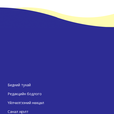
Бидний тухай
Редакцийн бодлого
Үйлчилгээний нөхцөл
Санал хүсэлт