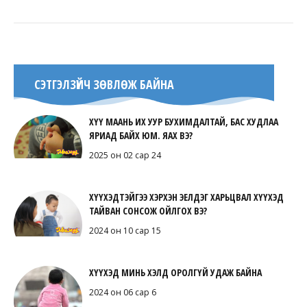
СЭТГЭЛЗҮЙЧ ЗӨВЛӨЖ БАЙНА
ХҮҮ МААНЬ ИХ УУР БУХИМДАЛТАЙ, БАС ХУДЛАА
ЯРИАД БАЙХ ЮМ. ЯАХ ВЭ?
2025 он 02 сар 24
ХҮҮХЭДТЭЙГЭЭ ХЭРХЭН ЭЕЛДЭГ ХАРЬЦВАЛ ХҮҮХЭД
ТАЙВАН СОНСОЖ ОЙЛГОХ ВЭ?
2024 он 10 сар 15
ХҮҮХЭД МИНЬ ХЭЛД ОРОЛГҮЙ УДАЖ БАЙНА
2024 он 06 сар 6