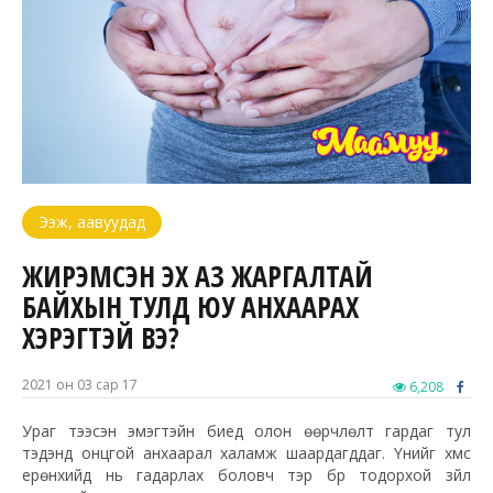
Ээж, аавуудад
ЖИРЭМСЭН ЭХ АЗ ЖАРГАЛТАЙ
БАЙХЫН ТУЛД ЮУ АНХААРАХ
ХЭРЭГТЭЙ ВЭ?
2021 он 03 сар 17
6,208
Ураг тээсэн эмэгтэйн биед олон өөрчлөлт гардаг тул
тэдэнд онцгой анхаарал халамж шаардагддаг. Үүнийг хүмүүс
ерөнхийд нь гадарлах боловч тэр бүр тодорхой зүйл