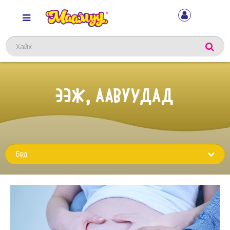
Хайх
ЭЭЖ, ААВУУДАД
Sub
menu