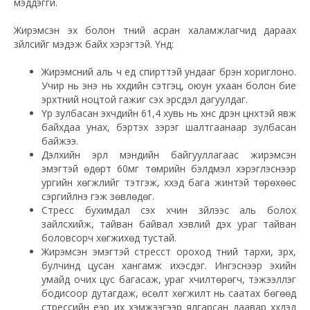
мэддэггүй.
Жирэмсэн эх болон түүний асран халамжлагчид дараах
зүйлсийг мэдэж байх хэрэгтэй. Үүнд:
Жирэмсний аль ч үед спирттэй ундааг бүрэн хориглоно.
Учир нь энэ нь хүүхдийн сэтгэц, оюун ухаан болон бие
эрхтний ноцтой гажиг үүсэх эрсдэл дагуулдаг.
Үр зулбасан эхчүүдийн 61,4 хувь нь хүнс дүүрэн цүнхтэй явж
байхдаа унах, бэртэх зэрэг шалтгаанаар зулбасан
байжээ.
Дэлхийн эрүүл мэндийн байгууллагаас жирэмсэн
эмэгтэй өдөрт 60мг төмрийн бэлдмэл хэрэглэснээр
ургийн хөгжлийг тэтгэж, хүүхэд бага жинтэй төрөхөөс
сэргийлнэ гэж зөвлөдөг.
Стресс бухимдал үүсэх хүчин зүйлээс аль болох
зайлсхийж, тайван байвал хэвлий дэх ураг тайван
боловсорч хөгжихөд тустай.
Жирэмсэн эмэгтэй стресст ороход түүний тархи, зүрх,
булчинд цусан хангамж ихэсдэг. Ингэснээр эхийн
умайд очих цус
багасаж
, ураг хүчилтөрөгч, тэжээллэг
бодисоор дутагдаж, өсөлт хөгжилт нь саатах бөгөөд
стрессийн үеэр их хэмжээгээр ялгарсан даавар хүүхдэд