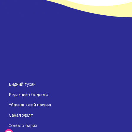
Бидний тухай
Редакцийн бодлого
Үйлчилгээний нөхцөл
Санал хүсэлт
Холбоо барих