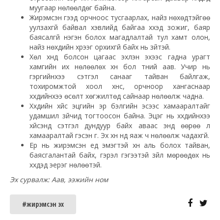
муугаар нөлөөлдөг байна.
Жирэмсэн гээд орчноос тусгаарлах, найз нөхөдтэйгөө
уулзахгүй байвал хэвлийд байгаа хүүхэд зожиг, баяр
баясалгүй нэгэн болох магадлалтай тул хамт олон,
найз нөхдийн хүрээг орхихгүй байх нь зүйтэй.
Хөл хүнд болсон цагаас эхлэн эхээс гадна урагт
хамгийн их нөлөөлөх хүн бол түүний аав. Учир нь
гэргийнхээ сэтгэл санааг тайван байлгаж,
тохиромжтой хоол хүнс, орчноор хангаснаар
хүүхдийнхээ өсөлт хөгжилтөд сайнаар нөлөөлж чадна.
Хүүхдийн хүйс эцгийн эр бэлгийн эсээс хамааралтайг
удамшил зүйчид тогтоосон байна. Эцэг нь хүүхдийнхээ
хүйсэнд сэтгэл дундуур байх аваас энд өөрөө л
хамааралтай гэсэн үг. Эх хүн үүнд яаж ч нөлөөлж чадахгүй.
Ер нь жирэмсэн үед эмэгтэй хүн аль болох тайван,
баясгалантай байх, гэрэл гэгээтэй зүйл мөрөөдөх нь
хүүхдэд эерэг нөлөөтэй.
Эх сурвалж: Аав, ээжийн ном
#жирэмсэн эх