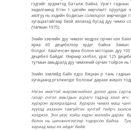
гэдгийг эрдэмтэд баталж байна. Урагт гаднаас ү
хөдөлгөөнд бүтэн 1 цагийн өөрчлөлт оруулдаг
аялгуу нь хүүхдийн бодисын солилцоог өөрчилдөг г
хугацаатайгаар бүүвэй аялахад бусад дуу чимээ со
(
Чапман
1975).
Эхийн хэвлийн дуу чимээг мэдрэх орчин нэн баял
яриа 60 децибелээр хүрдэг байна. Замын
болдог.
Хашгичсан
яриа болон моторын дуу 100
децибел байдаг. Өөрөөр хэлбэл, ураг 125 дециб
тутмын амьдралд дуу чимээний орчин тойрон нь 
Эхийн хэвлийд байх үедээ бяцхан үр тань гаднын
хугацаанд
үргэлжилдэг
болохыг дараах жишээ тод
Нэгэн эмэгтэй
жирэмснийхээ
долоо дахь сарта
газар очтол амьтдын асрагч тэдэнд хоол өгч 
хүрхрэн архиралдана. Хүрхрэх чимээ маш чанг
хүүхэд ихээхэн тавгүйтэн хүчтэй тийрч эхэлс
холджээ. Энэ үеэс хойш хэдэн жилийн дараа бу
болох нь шинжилгээгээр тодорсон байна. Туха
хараад маш их айдаг байв.