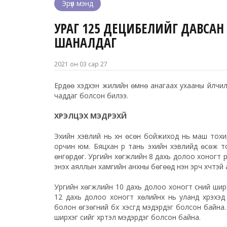
Эрүүл мэнд
УРАГ 125 ДЕЦИБЕЛИЙГ ДАВСА
ШАНАЛДАГ
2021 он 03 сар 27
Ердөө хэдхэн жилийн өмнө анагаах ухааны үйлчи
чаддаг болсон билээ.
ХҮРЭЛЦЭХ МЭДРЭХҮЙ
Эхийн хэвлий нь хүн өсөн бойжиход нь маш тохир
орчин юм. Бяцхан үр тань эхийн хэвлийд өсөж т
өнгөрдөг. Ургийн хөгжлийн 8 дахь долоо хоногт үр 
энэхүү аяллын хамгийн анхны бөгөөд нэн эрч хүчтэй
Ургийн хөгжлийн 10 дахь долоо хоногт үсний ширх
12 дахь долоо хоногт хөлийнх нь уланд хүрэхэд 
болон
өгзөгний
бүх хэсгүүд мэдэрдэг болсон байн
ширхэг үсийг хүртэл мэдэрдэг болсон байна.