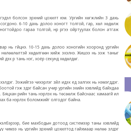
гэдэл болсон зүрхний цохилт юм. Ургийн хөгжлийн 3 дахь
нсогдоно. 6-10 дахь долоо хоногт толгой, гар, хөл хөдөлж
оногтойдоо
гараа толгой, нүүр
рүүгээ
ойртуулах болон атгаж
вар нь гүйцнэ. 10-15 дахь долоо хоногийн хооронд ургийн
 нөлөөлөлтэй хөдөлгөөн хийж эхэлнэ. Жишээ нь ээж таныг
й дэх үр тань нэг, хоёр секунд хөдөлдөг.
лдэг. Ээжийгээ чихэрлэг зүйл идэх үед залгих нь нэмэгддэг.
лбоотой гэж үздэг байсан учир ургийн эхийн хэвлийд байхдаа
Бяцхан үрийн тань үнэрлэх нь төсөөлж байснаас хамаагүй илүү
лах ба үнэрлэх боломжийг олгодог байна.
эй хэлбэрээр, бие махбодын дотоод системээр таны хэвлийд
уу чимээ нь ургийн зүрхний цохилтод гайхмаар нөлөө үзүүлдэг