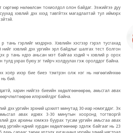
агт сөргөөр нөлөөлсөн тохиолдол олон байдаг. Ээжийгээ дуу
уухад хэвлий дэх хүүхэд тавгүйтэх магадлалтай тул иймэрхүү
зүйтэй.
р тань гэрлийг мэдэрнэ. Хэвлийн хэсгээр гэрэл тусгахад
үй үүнийг хэвлий дэх ургийн эрүүл байдлыг шалгах тест болгон
эх үр тань нүдээ аньсан мэт байгаа хэдий ч хэвлий
рүү
орох
н тулд ухрах буюу зүүг тийрч холдуулах гэж оролддог байна.
эх хоёр ихэр бие биеэ тэмтрэн олж нэг нь нөгөөгийнхөө
 нь бий.
ггүй, харин үүнийгээ биеийн хөдөлгөөнөөрөө, амьсгал авах
өөрчлөлтөөрөө илэрхийлдэг байна.
лий дэх ургийн зүрхний цохилт минутад 30-
иар
нэмэгддэг. Эх
мьсгал авах идэвх 3-30 минутын хооронд тогтворгүй
эвлий дэх архины хэмжээ буурах тусам ургийн амьсгаа авах
ид ургийн нүдний хурдан хөдөлгөөнөөр зүүдэлж байгааг нь 23
дахь сараас төрөх хүртэлх хугацаанд ургийн зүүдний нягтрал