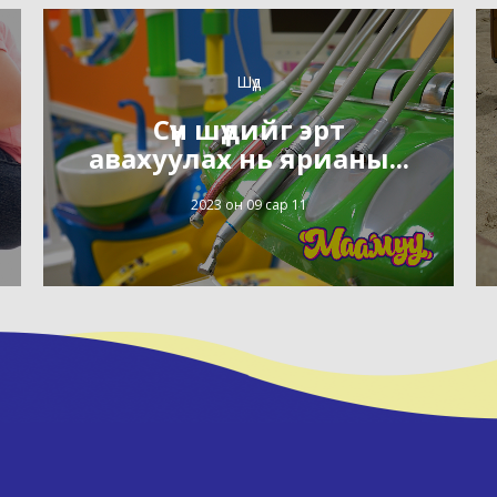
Шүд
Сүүн шүдийг эрт
авахуулах нь ярианы...
2023 он 09 сар 11