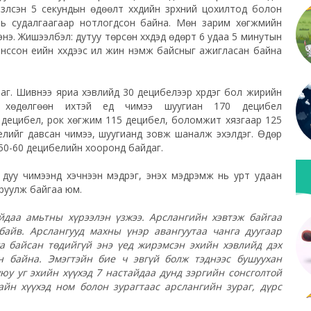
зүүлсэн 5
секундын
өдөөлт хүүхдийн зүрхний цохилтод болон
 нь судалгаагаар нотлогдсон байна. Мөн зарим хөгжмийн
энэ. Жишээлбэл: дутуу төрсөн хүүхдэд өдөрт 6 удаа 5 минутын
нссон үеийн хүүхдээс илүү жин нэмж байсныг ажигласан байна
аг. Шивнээ яриа хэвлийд 30 децибелээр хүрдэг бол жирийн
 хөдөлгөөн ихтэй үед чимээ шуугиан 170 децибел
 децибел,
рок
хөгжим 115 децибел, боломжит хязгаар 125
елийг давсан чимээ, шуугианд зовж шаналж эхэлдэг. Өдөр
50-60 децибелийн хооронд байдаг.
 дуу чимээнд хэчнээн мэдрэг, энэхүү мэдрэмж нь урт удаан
руулж байгаа юм.
йдаа амьтны хүрээлэн үзжээ. Арслангийн хэвтэж байгаа
байв. Арслангууд махны үнэр авангуутаа чанга дуугаар
а байсан төдийгүй энэ үед жирэмсэн эхийн хэвлийд дэх
эн байна. Эмэгтэйн бие ч эвгүй болж тэднээс бушуухан
юу уг эхийн хүүхэд 7 настайдаа дунд зэргийн сонсголтой
йн хүүхэд ном болон зурагтаас арслангийн зураг, дүрс