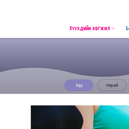
Хүүхдийн хөгжил
Б
Бүгд
Нярай