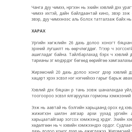
Чанга дуу чимээ, нүргээн нь эхийн хэвлий дэх ур
чимээ ихтэй, дайн байлдаантай кино, үзвэр үзэж с
үзвэр, дуу чимээнээс аль болох татгалзаж байх нь 
ХАРАХ
Ургийн хөгжлийн 26 дахь долоо хоногт бяцхан ү
зүрхний лугшилт нь өөрчлөгддөг. Түүгээр ч зогсохг
ашигладаг байна. Тайлбарлахад бэрх ч хэвлий д
тарианы зүүг мэдэрдэг бөгөөд өөрийгөө хамгаалахы
Жирэмсний 20 дахь долоо хоног дээр хэвлий д
хацарт хүрэх эсвэл нэг нэгнийхээ гарыг барьж авах
Хэвлий дэх бяцхан үр тань зовж шаналахдаа уйлда
тоогоороо эсвэл ялгаруулах гормоны хэмжээний 
Ээж нь аавтай нь бэлгийн харьцаанд орох үед хэв
жижигхэн шилэн аягаар архи уухад ургийн а
харьцаатайгаар зогсох хэмжээнд хүрдэг. Эхийн х
хөдөлгөөн нь ч хэвийн хэмжээндээ ордог. Судлаач
дахь долоо хоног дээр нь ажиглажээ. Жирэмсний 5 