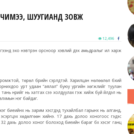
Н ЧИМЭЭ, ШУУГИАНД ЗОВЖ
12,496
лгээнд
эхо
нэвтрэн орсноор хэвлий дэх амьдралыг ил харж
омжтой, төрөл бүрийн сэрлүүдтэй. Харилцан нөлөөлөл бүхий
орнихдоо урт удаан “аялал” буюу ургийн хөгжлийг туулан
тань нүүрийг нь хатгах үсээ холдуулах гэж хийж буй үйлдэл нь
 алхмын нэг байдаг.
эг биеийнх нь зарим хэсгүүдэд тухайлбал гарынх нь алганд,
эсэргүүцэх хөдөлгөөн хийнэ. 17 дахь долоо хоногоос гэдэс
а. 32 дахь долоо хоног болоход биеийн бараг бүх хэсэг ганц