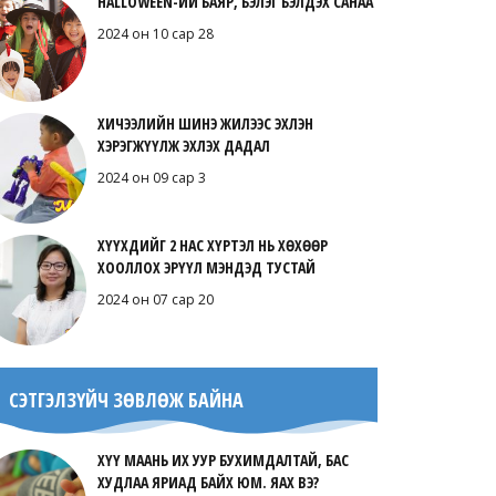
HALLOWEEN-ИЙ БАЯР, БЭЛЭГ БЭЛДЭХ САНАА
2024 он 10 сар 28
ХИЧЭЭЛИЙН ШИНЭ ЖИЛЭЭС ЭХЛЭН
ХЭРЭГЖҮҮЛЖ ЭХЛЭХ ДАДАЛ
2024 он 09 сар 3
ХҮҮХДИЙГ 2 НАС ХҮРТЭЛ НЬ ХӨХӨӨР
ХООЛЛОХ ЭРҮҮЛ МЭНДЭД ТУСТАЙ
2024 он 07 сар 20
СЭТГЭЛЗҮЙЧ ЗӨВЛӨЖ БАЙНА
ХҮҮ МААНЬ ИХ УУР БУХИМДАЛТАЙ, БАС
ХУДЛАА ЯРИАД БАЙХ ЮМ. ЯАХ ВЭ?