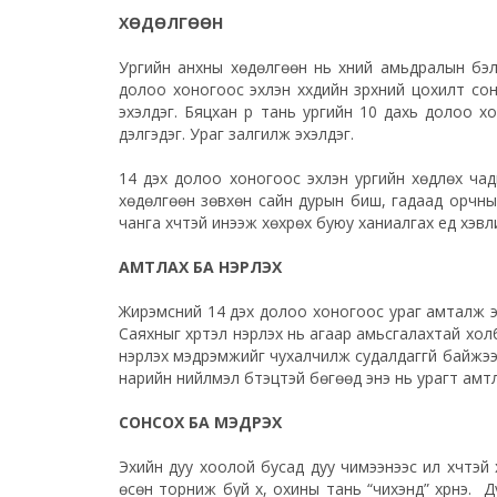
ХӨДӨЛГӨӨН
Ургийн анхны хөдөлгөөн нь хүний амьдралын бэл
долоо хоногоос эхлэн хүүхдийн зүрхний цохилт со
эхэлдэг. Бяцхан үр тань ургийн 10 дахь долоо
х
дэлгэдэг. Ураг залгилж эхэлдэг.
14 дэх долоо хоногоос эхлэн ургийн хөдлөх чад
хөдөлгөөн зөвхөн сайн дурын биш, гадаад орчны
чанга хүчтэй инээж хөхрөх буюу ханиалгах үед хэвли
АМТЛАХ БА ҮНЭРЛЭХ
Жирэмсний 14 дэх долоо хоногоос ураг амталж эхэ
Саяхныг хүртэл үнэрлэх нь агаар амьсгалахтай хо
үнэрлэх мэдрэмжийг чухалчилж судалдаггүй байжээ. 
нарийн нийлмэл бүтэцтэй бөгөөд энэ нь урагт амт
СОНСОХ БА МЭДРЭХ
Эхийн дуу хоолой бусад дуу чимээнээс илүү хүчт
өсөн торниж буй хүү, охины тань “чихэнд” хүрнэ. Д