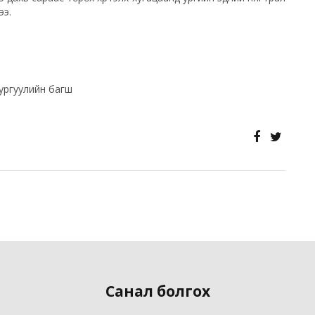
ээ.
ургуулийн багш
Санал болгох