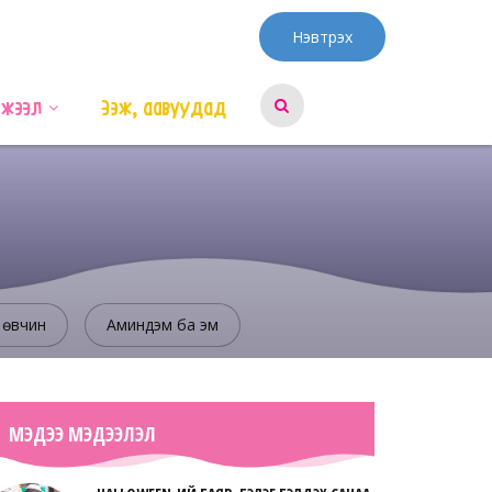
Нэвтрэх
эжээл
Ээж, аавуудад
 өвчин
Аминдэм ба эм
МЭДЭЭ МЭДЭЭЛЭЛ