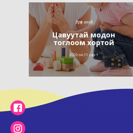
Эрүүл ахуй
Цавуутай модон
тоглоом хортой
2020 он 11 сар 1