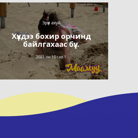
Эрүүл ахуй
Хүүхдээ бохир орчинд
байлгахаас бүү...
2021 он 10 сар 1