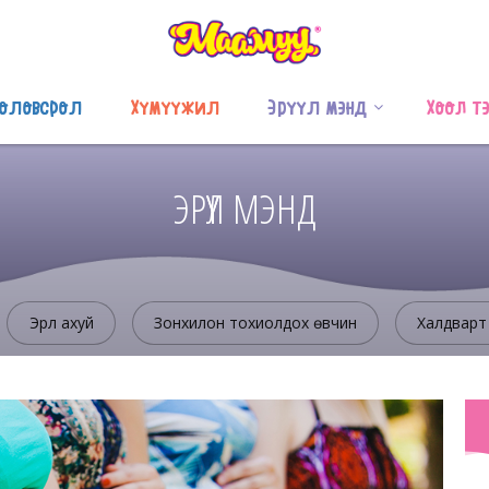
оловсрол
Хүмүүжил
Эрүүл мэнд
Хоол т
ЭРҮҮЛ МЭНД
Эрүүл ахуй
Зонхилон тохиолдох өвчин
Халдварт