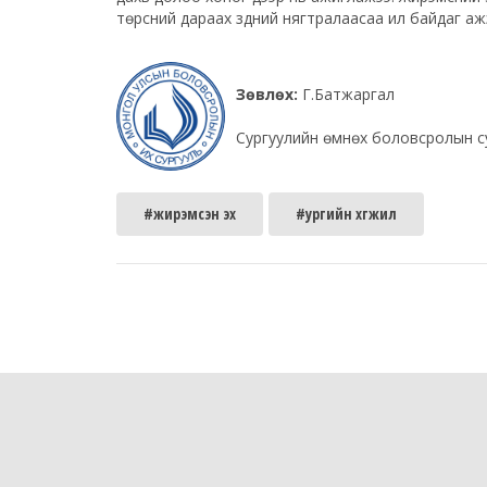
төрсний дараах зүүдний нягтралаасаа илүү байдаг аж
Зөвлөх:
Г.Батжаргал
Сургуулийн өмнөх боловсролын с
#жирэмсэн эх
#ургийн хөгжил