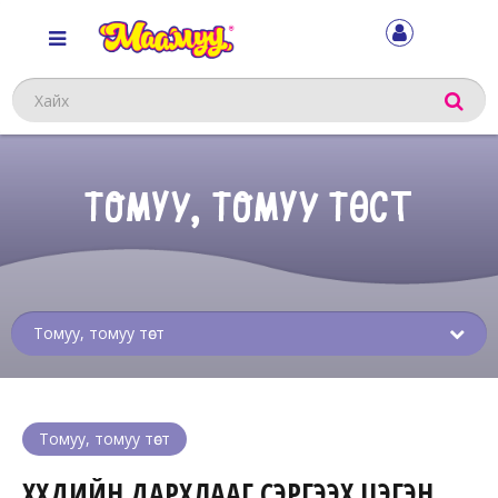
Хайх
ТОМУУ, ТОМУУ ТӨСТ
Sub
menu
Томуу, томуу төст
ХҮҮХДИЙН ДАРХЛААГ СЭРГЭЭХ ЦЭГЭН