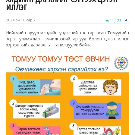
ИЛЛЭГ
2024 он 10 сар 7
11,123
Нийгмийн эрүүл мэндийн үндэсний төвөөс гаргасан Томуугийн
эсрэг уламжлалт эмчилгээний аргууд болон цэгэн иллэг
хэрхэн хийх дарааллыг танилцуулж байна.