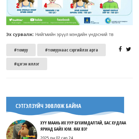
Эх сурвалж:
Нийгмийн эрүүл мэндийн үндэсний төв
#томуу
#томуунаас сэргийлэх арга
#цэгэн иллэг
СЭТГЭЛЗҮЙЧ ЗӨВЛӨЖ БАЙНА
ХҮҮ МААНЬ ИХ УУР БУХИМДАЛТАЙ, БАС ХУДЛАА
ЯРИАД БАЙХ ЮМ. ЯАХ ВЭ?
2025 он 02 сар 24