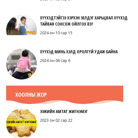
ХҮҮХЭДТЭЙГЭЭ ХЭРХЭН ЭЕЛДЭГ ХАРЬЦВАЛ ХҮҮХЭД
ТАЙВАН СОНСОЖ ОЙЛГОХ ВЭ?
2024 он 10 сар 15
ХҮҮХЭД МИНЬ ХЭЛД ОРОЛГҮЙ УДАЖ БАЙНА
2024 он 06 сар 6
ХООЛНЫ ЖОР
ЭЭЖИЙН АМТАТ ЖИГНЭМЭГ
2023 он 02 сар 22