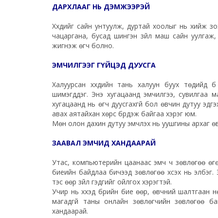
ДАРХЛААГ НЬ ДЭМЖЭЭРЭЙ
Хүүхдийг сайн унтуулж, дуртай хоолыг нь хийж зо
чацаргана, бусад шингэн зүйл маш сайн уулгаж,
жигнэж өгч болно.
ЭМЧИЛГЭЭГ ГҮЙЦЭД ДУУСГА
Халуурсан хүүхдийн тань халуун буух төдийд б
шимэгддэг. Энэ хугацаанд эмчилгээ, сувилгаа 
хугацаанд нь өгч дуусгахгүй бол өвчин дутуу эдг
авах аятайхан хөрс бүрдэж байгаа хэрэг юм.
Мөн олон дахин дутуу эмчлэх нь уушгины архаг ө
ЗААВАЛ ЭМЧИД ХАНДААРАЙ
Утас, компьютерийн цаанаас эмч ч зөвлөгөө өгөхө
биеийн байдлаа бичээд зөвлөгөө хүсэх нь элбэг.
тэс өөр зүйл гэдгийг ойлгох хэрэгтэй.
Учир нь хүүхэд бүрийн бие өөр, өвчний шалтгаан 
магадгүй таны онлайн зөвлөгчийн зөвлөгөө байдл
хандаарай.