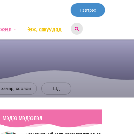
Нэвтрэх
эжээл
Ээж, аавуудад
, хамар, хоолой
Шүд
МЭДЭЭ МЭДЭЭЛЭЛ