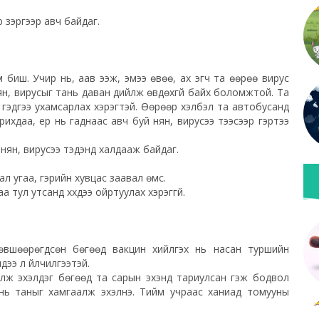
р зэргээр авч байдаг.
юм биш. Учир нь, аав ээж, эмээ өвөө, ах эгч та өөрөө вирус
ян, вирусыг тань даван дийлж өвдөхгүй байх боломжтой. Та
эгч гэдгээ ухамсарлах хэрэгтэй. Өөрөөр хэлбэл та автобусанд
рихдаа, ер нь гаднаас авч буй нян, вирусээ тээсээр гэртээ
та нян, вирусээ тэдэнд халдааж байдаг.
ал угаа, гэрийн хувцас заавал өмс.
 тул утсанд хүүхдээ ойртуулах хэрэггүй.
 зөвшөөрөгдсөн бөгөөд вакцин хийлгэх нь насан туршийн
дээ л үйлчилгээтэй.
илж эхэлдэг бөгөөд та сарын эхэнд тариулсан гэж бодвол
ань таныг хамгаалж эхэлнэ. Тийм учраас ханиад томууны