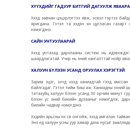
ХҮҮХДИЙГ ГАДУУР БИТГИЙ ДАГУУЛЖ ЯВААР
Хүүхэд зөвхөн цэцэрлэгтээ явж, эсвэл гэртээ бай
яригдана. Гэтэл та хэдэн хүн цугласан газарт 
нэмэгдэнэ.
САЙН УНТУУЛААРАЙ
Хүүхэд унтахад дархлааны систем нь идэвхждэг
шаардлагатай. Учир нь хүний хангалттай нойр авах
ХАЛУУН БҮЛЭЭН УСАНД ОРУУЛАХ ХЭРЭГТЭЙ
Зарим эцэг, эхчүүд хүүхэд ханиадтай гээд өмсс
байлгадаг. Гэтэл тийм биш аж. Ханиадны эхний ши
татахуйц халуун бүлээн усанд 30 орчим минут суу
бүлээн ус хүний биеийн дулааныг нэмэгдүүлж, дар
биеийн чадвар нэмэгдэнэ.
Хүүхдийн арьсны нүх сүв онгойж, хүүхэд амгалан тайв
Энэ үед халуун усны уур хамар дахь нусыг зөөллөд