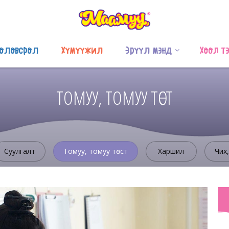
оловсрол
Хүмүүжил
Эрүүл мэнд
Хоол т
ТОМУУ, ТОМУУ ТӨСТ
Суулгалт
Томуу, томуу төст
Харшил
Чих