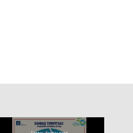
Томуу, томуу төст