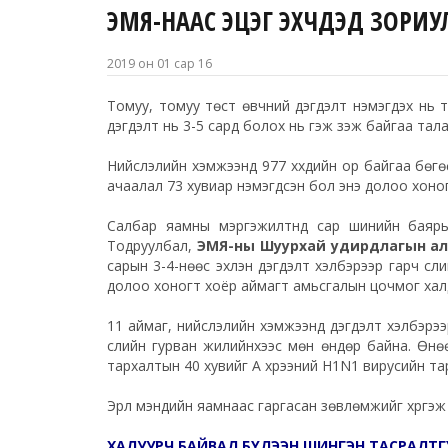
ЭМЯ-НААС ЭЦЭГ ЭХЧҮҮДЭД ЗОРИ
2019 он 01 сар 16
Томуу, томуу төст өвчний дэгдэлт нэмэгдэх нь т
дэгдэлт нь 3-5 сард болох нь гэж үзэж байгаа тал
Нийслэлийн хэмжээнд 977 хүүхдийн ор байгаа бөгө
ачаалал 73 хувиар нэмэгдсэн бол энэ долоо хоног
Салбар яамны мэргэжилтнүүд сар шинийн баяры
Тодруулбал,
ЭМЯ-ны Шуурхай удирдлагын алб
сарын 3-4-нөөс эхлэн дэгдэлт хэлбэрээр гарч сүү
долоо хоногт хоёр аймагт амьсгалын цочмог халдв
11 аймаг, нийслэлийн хэмжээнд дэгдэлт хэлбэрээр
сүүлийн гурван жилийнхээс мөн өндөр байна. Ө
тархалтын 40 хувийг А хүрээний H1N1 вирусийн та
Эрүүл мэндийн яамнаас гаргасан зөвлөмжийг хүргэж
ХАЛУУРЧ БАЙВАЛ БҮЛЭЭН ШИНГЭН ТАСРАЛТГ