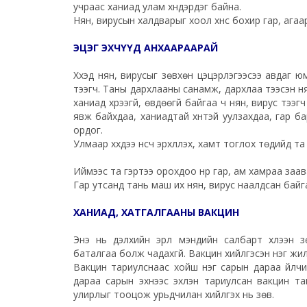
учраас ханиад улам хүндэрдэг байна.
Нян, вирусын халдварыг хоол хүнс бохир гар, агаа
ЭЦЭГ ЭХЧҮҮД АНХААРААРАЙ
Хүүхэд нян, вирусыг зөвхөн цэцэрлэгээсээ авдаг 
тээгч. Таны дархлааны санамж, дархлаа тээсэн н
ханиад хүрээгүй, өвдөөгүй байгаа ч нян, вирус тэ
явж байхдаа, ханиадтай хүнтэй уулзахдаа, гар ба
ордог.
Улмаар хүүхдээ үнсч эрхлүүлэх, хамт тоглох төдийд 
Иймээс та гэртээ орохдоо нүүр гар, ам хамраа заав
Гар утсанд тань маш их нян, вирус наалдсан байгаа
ХАНИАД, ХАТГАЛГААНЫ ВАКЦИН
Энэ нь дэлхийн эрүүл мэндийн салбарт хүлээн
баталгаа болж чадахгүй. Вакцин хийлгэсэн нэг жил
Вакцин тариулснаас хойш нэг сарын дараа үйлч
дараа сарын эхнээс эхлэн тариулсан вакцин т
улирлыг тооцож урьдчилан хийлгэх нь зөв.