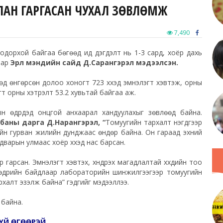
УЛАН ГАРГАСАН ЧУХАЛ ЗӨВЛӨМЖ
7,490
одорхой байгаа бөгөөд ид дэгдэлт нь 1-3 сард, хоёр дахь
аар
Эрүүл мэндийн сайд Д.Сарангэрэл мэдээлсэн.
өд өнгөрсөн долоо хоногт 723 хүүхэд эмнэлэгт хэвтэж, орны
т орны хэтрэлт 53.2 хувьтай байгаа аж.
н өдрүүдэд онцгой анхаарал хандуулахыг зөвлөөд байна.
аны дарга Д.Нарангэрэл, “
Томуугийн тархалт нэгдүгээр
лийн гурван жилийн дунджаас өндөр байна. Он гараад эхний
арын улмаас хоёр хүүхэд нас барсан.
 гарсан. Эмнэлэгт хэвтэх, хүндрэх магадлалтай хүүхдийн тоо
нөөдрийн байдлаар лабораторийн шинжилгээгээр томуугийн
рхалт эзэлж байна” гэдгийг мэдээллээ.
 байна.
ҮЙ ӨГӨӨРЭЙ