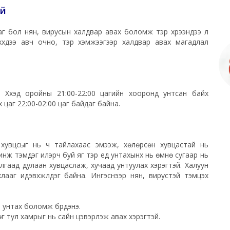
АЙ
даг бол нян, вирусын халдвар авах боломж тэр хүрээндээ л
хүүхдээ авч очно, тэр хэмжээгээр халдвар авах магадлал
. Хүүхэд оройны 21:00-22:00 цагийн хооронд унтсан байх
 цаг 22:00-02:00 цаг байдаг байна.
өн хувцсыг нь ч тайлахаас эмээж, хөлөрсөн хувцастай нь
нж тэмдэг илэрч буй яг тэр үед унтахынх нь өмнө сугаар нь
лгаад дулаан хувцаслаж, хучаад унтуулах хэрэгтэй. Халуун
хлааг идэвхжүүлдэг байна. Ингэснээр нян, вирустэй тэмцэх
ан унтах боломж бүрдэнэ.
өг тул хамрыг нь сайн цэвэрлэж авах хэрэгтэй.