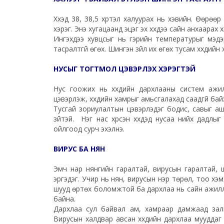
Хүүхэд 38, 38,5 хүртэл халуурах нь хэвийн. Өөрө
хэрэг. Энэ хугацаанд эцэг эх хүүхдээ сайн анхаарах 
Ингэхдээ хувцсыг нь гэрийн температурыг мэдэр
тасралтгүй өгөх. Шингэн зүйл их өгөх тусам хүүхдий
НУСЫГ ТОГТМОЛ ЦЭВЭРЛЭХ ХЭРЭГТЭЙ
Нус гоожих нь хүүхдийн дархлааны систем аж
цэвэрлэж, хүүхдийн хамрыг амьсгалахад саадгүй бай
Тусгай зориулалтын цэвэрлэдэг бодис, савыг аш
зүйтэй. Нэг нас хүрсэн хүүхдэд нусаа нийх дадлы
ойлгоод сурч эхэлнэ.
ВИРУС БА НЯН
Эмч нар нянгийн гаралтай, вирусын гаралтай, ш
эргэдэг. Учир нь нян, вирусын нэр төрөл, тоо хэм
шууд өртөх боломжтой ба дархлаа нь сайн ажиллаж
байна.
Дархлаа сул байвал ам, хамраар дамжаад залги
Вирусын халдвар авсан хүүхдийн дархлаа мууддаг у