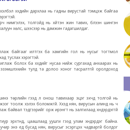
өр хэлбэл хүүхдийн дархлаа нь гадны вирустай тэмцэж байгаа
хэрэгтэй.
ч нимгэлэх, толгойд нь хүйтэн жин тавих, бүлээн шингэн
н халуун хөлс, шээсээр нь дамжин гадагшилдаг.
иллаж байгааг илтгэх ба хамгийн гол нь нусыг тогтмол
хад туслах хэрэгтэй.
иглаж болох ба хүүхдийг нусаа нийж сургахад анхаарах нь
г эзэмшүүлэхийн тулд та долоо хоног тасралтгүй оролдоход
инэ төрлийн гээд л онош тавихаар эцэг эхчүүд толгой нь
жээг тоолж хэлэх боломжгүй. Хүүхэд нян, вирусын алинд нь ч
 байвал тэдгээрийг орж ирэнгүүт нь залгилаад хүндэрдэггүй
ур эрхтнүүд, цаашлаад уушги гээд улам хүндэрдэг байна.
чир энэ үед бусад нян, вирусыг эсэргүүцэх чадваргүй болдог