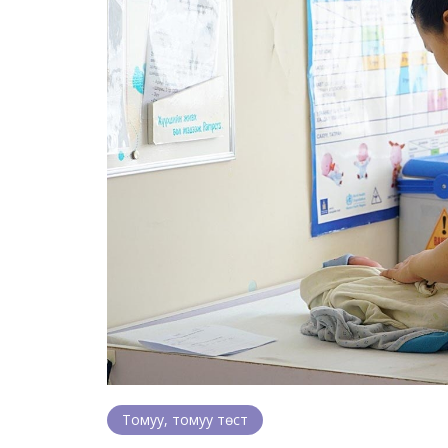
Томуу, томуу төст