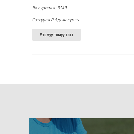
Эх сурвалж: ЭМЯ
Сэтгүүлч Р.Адъяасүрэн
#томуу томуу төст