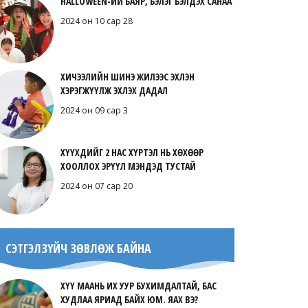
HALLOWEEN-ИЙ БАЯР, БЭЛЭГ БЭЛДЭХ САНАА
2024 он 10 сар 28
ХИЧЭЭЛИЙН ШИНЭ ЖИЛЭЭС ЭХЛЭН
ХЭРЭГЖҮҮЛЖ ЭХЛЭХ ДАДАЛ
2024 он 09 сар 3
ХҮҮХДИЙГ 2 НАС ХҮРТЭЛ НЬ ХӨХӨӨР
ХООЛЛОХ ЭРҮҮЛ МЭНДЭД ТУСТАЙ
2024 он 07 сар 20
СЭТГЭЛЗҮЙЧ ЗӨВЛӨЖ БАЙНА
ХҮҮ МААНЬ ИХ УУР БУХИМДАЛТАЙ, БАС
ХУДЛАА ЯРИАД БАЙХ ЮМ. ЯАХ ВЭ?