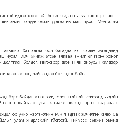
хистой идүүлэх хэрэгтэй. Антиоксидант агуулсан нэрс, аньс,
 шингэнийг халуун бүлээн уулгах нь маш чухал. Мөн алим
үү тайвшир. Хатгалгаа бол багадаа нэг сарын хугацаанд
маш чухал. Эмч бичиж өгсөн аливаа эмийг өг гэсэн хоног
эх шалтгаан болдог. Ингэснээр дахин нян, вирусын халдвар
вчинд өртөх эрсдлийг өндөр болгодог байна.
д бэрх байдаг атал ээжүүд олон нийтийн сүлжээнд хүүхдийн
 Энэ нь онлайнаар гутал захиалж авахад тэр нь таарахаас
нөхцөл оо учир мэргэжлийн эмч л эдгээх эмчилгээ хэлэх ба
ыг улам хүндрүүлэхийг үгүйсгэхгүй. Тиймээс зөвхөн эмчид