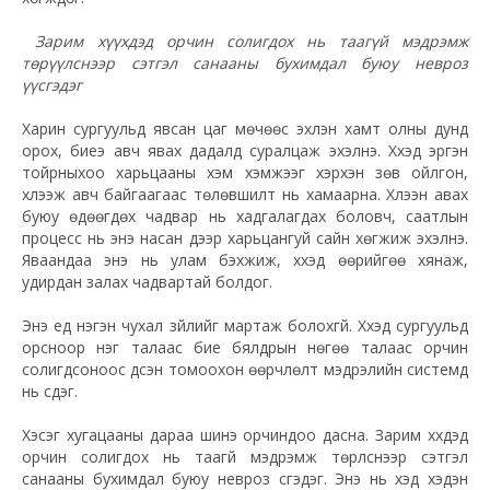
Зарим хүүхдэд орчин солигдох нь таагүй мэдрэмж
төрүүлснээр сэтгэл санааны бухимдал буюу невроз
үүсгэдэг
Харин сургуульд явсан цаг мөчөөс эхлэн хамт олны дунд
орох, биеэ авч явах дадалд суралцаж эхэлнэ. Хүүхэд эргэн
тойрныхоо харьцааны хэм хэмжээг хэрхэн зөв ойлгон,
хүлээж авч байгаагаас төлөвшилт нь хамаарна. Хүлээн авах
буюу өдөөгдөх чадвар нь хадгалагдах боловч, саатлын
процесс нь энэ насан дээр харьцангуй сайн хөгжиж эхэлнэ.
Яваандаа энэ нь улам бэхжиж, хүүхэд өөрийгөө хянаж,
удирдан залах чадвартай болдог.
Энэ үед нэгэн чухал зүйлийг мартаж болохгүй. Хүүхэд сургуульд
орсноор нэг талаас бие бялдрын нөгөө талаас орчин
солигдсоноос үүдсэн томоохон өөрчлөлт мэдрэлийн системд
нь үүсдэг.
Хэсэг хугацааны дараа шинэ орчиндоо дасна. Зарим хүүхдэд
орчин солигдох нь таагүй мэдрэмж төрүүлснээр сэтгэл
санааны бухимдал буюу невроз үүсгэдэг. Энэ нь хэд хэдэн