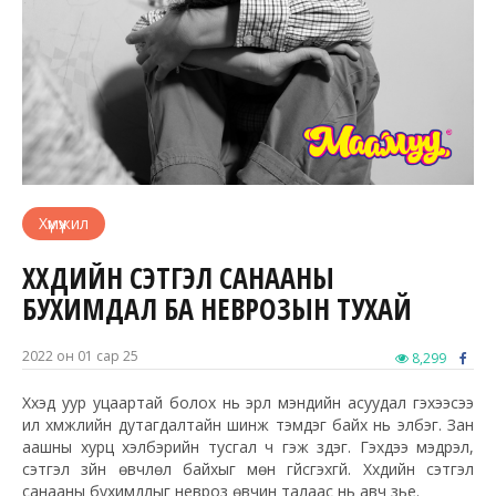
Хүмүүжил
ХҮҮХДИЙН СЭТГЭЛ САНААНЫ
БУХИМДАЛ БА НЕВРОЗЫН ТУХАЙ
2022 он 01 сар 25
8,299
Хүүхэд уур уцаартай болох нь эрүүл мэндийн асуудал гэхээсээ
илүү хүмүүжлийн дутагдалтайн шинж тэмдэг байх нь элбэг. Зан
аашны хурц хэлбэрийн тусгал ч гэж үздэг. Гэхдээ мэдрэл,
сэтгэл зүйн өвчлөл байхыг мөн үгүйсгэхгүй. Хүүхдийн сэтгэл
санааны бухимдлыг невроз өвчин талаас нь авч үзье.