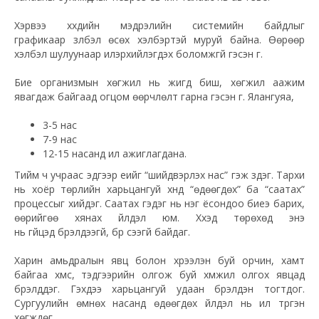
Хэрвээ хүүхдийн мэдрэлийн системийн байдлыг
графикаар үзүүлбэл өсөх хэлбэртэй муруй байна. Өөрөөр
хэлбэл шулуунаар илэрхийлэгдэх боломжгүй гэсэн үг.
Бие организмын хөгжил нь жигд биш, хөгжил аажим
явагдаж байгаад огцом өөрчлөлт гарна гэсэн үг. Ялангуяа,
3-5 нас
7-9 нас
12-15 насанд илүү ажиглагдана.
Тийм ч учраас эдгээр үеийг “шийдвэрлэх нас” гэж үздэг. Тархи
нь хоёр төрлийн харьцангуй хүнд “өдөөгдөх” ба “саатах”
процессыг хийдэг. Саатах гэдэг нь нэг ёсондоо биеэ барих,
өөрийгөө хянах үйлдэл юм. Хүүхэд төрөхөд энэ
нь гүйцэд бүрэлдээгүй, бүр үүсээгүй байдаг.
Харин амьдралын явц болон хүрээлэн буй орчин, хамт
байгаа хүмүүс, тэдгээрийн олгож буй хүмүүжил олгох явцад
бүрэлддэг. Гэхдээ харьцангуй удаан бүрэлдэн тогтдог.
Сургуулийн өмнөх насанд өдөөгдөх үйлдэл нь илүү түргэн
хөгждөг.