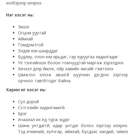
хэлбэрээр илэрнэ.
Нэг хэсэг нь:
Эмзэг
Огцом ууртай
Аймхай
Гомдомтгой
Элдэв юм шаарддаг
Будлиу, олон юм ярьдаг, гар хуруугаа хөдөлгөдөг
Үе тэнгийнхэн болон томчуудтай маргаж хэрэлдэнэ
Хичээл дээр үймүүлж, ойр хавийн хүмүүсийг гэмтээнэ
Шүүмжлэл хүлээж авахгүй шуугиан дэгдээх зэргээр
орчноо тавгүйтүүлдэг байна.
Харин нөгөө хэсэг нь:
Сул дорой
Сэтгэлийн хөдөлгөөнгүй
Бүрэг
Ачаалал их үед турж эцдэг
Шөнө унтдаггүй, өдөр унтдаг болох зэргээр илэрнэ.
Тэд ичимхий, хулчгар, аймхай, бусдаас хөндий, чимээ