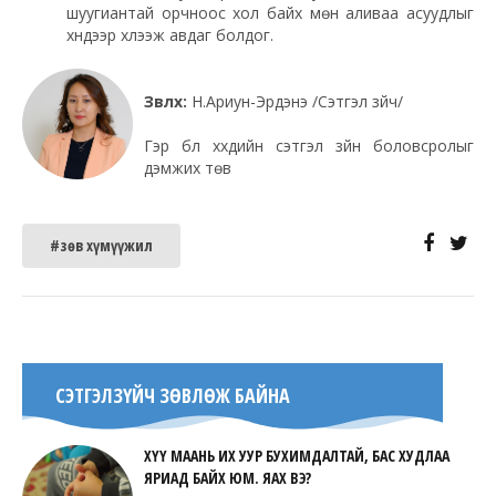
шуугиантай орчноос хол байх мөн аливаа асуудлыг
хүндээр хүлээж авдаг болдог.
Зөвлөх:
Н.Ариун-Эрдэнэ /Сэтгэл зүйч/
Гэр бүл хүүхдийн сэтгэл зүйн боловсролыг
дэмжих төв
#зөв хүмүүжил
СЭТГЭЛЗҮЙЧ ЗӨВЛӨЖ БАЙНА
ХҮҮ МААНЬ ИХ УУР БУХИМДАЛТАЙ, БАС ХУДЛАА
ЯРИАД БАЙХ ЮМ. ЯАХ ВЭ?