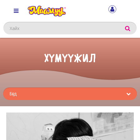
Хайх
ХҮМҮҮЖИЛ
Sub
menu