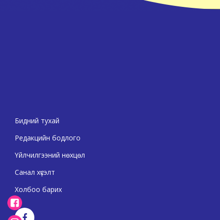
Бидний тухай
Редакцийн бодлого
Үйлчилгээний нөхцөл
Санал хүсэлт
Холбоо барих