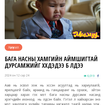
Хүмүүжил
БАГА НАСНЫ ХАМГИЙН АЙМШИГТАЙ
ДУРСАМЖИЙГ ХҮҮХДЭДЭЭ БҮҮ ҮЛДЭЭ
2024 он 12 сар 24
6,019
Аав нь эсвэл ээж нь хүссэн асуултад нь хариулаагүй,
ярилцахгүй байх, өрөөнд нь ганцааранг нь орхиж, хүйтэн
харцаар харах гэх мэт бага насны дурсамж насанд
хүрэгчдийн ихэнхэд нь үлдсэн байх. Гэтэл үл хайхарсан энэ
мэт хандлага хүүхдийн тархины хөгжилд таагүй нөлөө үзүүлж,