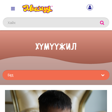
Хайх
ХҮМҮҮЖИЛ
Sub
menu