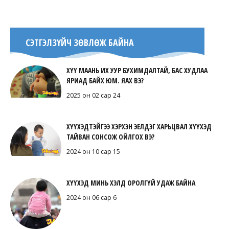
СЭТГЭЛЗҮЙЧ ЗӨВЛӨЖ БАЙНА
ХҮҮ МААНЬ ИХ УУР БУХИМДАЛТАЙ, БАС ХУДЛАА
ЯРИАД БАЙХ ЮМ. ЯАХ ВЭ?
2025 он 02 сар 24
ХҮҮХЭДТЭЙГЭЭ ХЭРХЭН ЭЕЛДЭГ ХАРЬЦВАЛ ХҮҮХЭД
ТАЙВАН СОНСОЖ ОЙЛГОХ ВЭ?
2024 он 10 сар 15
ХҮҮХЭД МИНЬ ХЭЛД ОРОЛГҮЙ УДАЖ БАЙНА
2024 он 06 сар 6