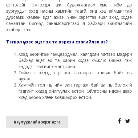
сэтгэлзүйг гэмтээдэг аж. Судалгаагаар хүмүүс тийм дүр
зургуудыг хүүхэд насны хамгийн таагүй, хүнд хэцүү аймшигтай
дурсамж хэмээн үздэг ажээ. Үнэн хэрэгтээ эцэг эхчүүд хүүхдээ
санаатай бөгөөд санамсаргүйгээр үл хайхарч байгаагийн
хэлбэр гэнэ.
Тэгвэл үүнээс эцэг эх та хэрхэн сэргийлэх вэ?
Хүүхэд өөрийгөө ганцаардмал, хаягдсан мэтээр мэдэрч
байхад эцэг эх та харин хүүхдээ хүмүүжүүлж байна гэж
эндүүрдэг гэдгийг ямагт сана.
Тиймээс хүүхдэдээ үргэлж анхаарал тавьж байх нь
чухал.
Хамгийн гол нь ийм зан гаргаж байгаа нь болохгүй
гэдгийг хүүхдэд ойлгуулах ёстой. Ойлгосны үндсэн дээр
хүүхэд өөрөө хүлээн зөвшөөрөх ёстой.
#хүмүүжлийн эерэг арга