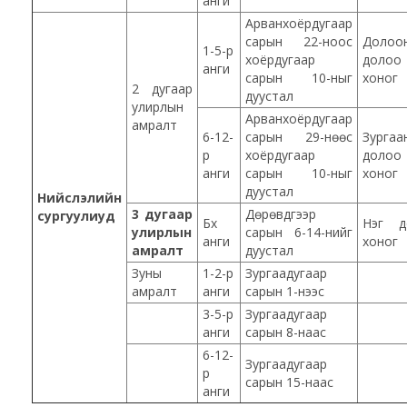
анги
Арванхоёрдугаар
сарын 22-ноос
Долоо
1-5-р
хоёрдугаар
долоо
анги
сарын 10-ныг
хоног
2 дугаар
дуустал
улирлын
Арванхоёрдугаар
амралт
6-12-
сарын 29-нөөс
Зургаа
р
хоёрдугаар
долоо
анги
сарын 10-ныг
хоног
дуустал
Нийслэлийн
3 дугаар
Дөрөвдүгээр
сургуулиуд
Бүх
Нэг д
улирлын
сарын 6-14-нийг
анги
хоног
амралт
дуустал
Зуны
1-2-р
Зургаадугаар
амралт
анги
сарын 1-нээс
3-5-р
Зургаадугаар
анги
сарын 8-наас
6-12-
Зургаадугаар
р
сарын 15-наас
анги