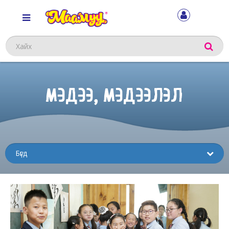
Хайх
МЭДЭЭ, МЭДЭЭЛЭЛ
Sub
menu