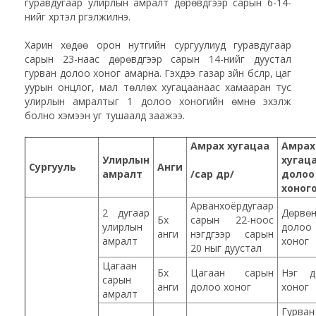
гуравдугаар улирлын амралт дөрөвдүгээр сарын 6-14-
нийг хүртэл үргэлжилнэ.
Харин хөдөө орон нутгийн сургуулиуд гуравдугаар
сарын 23-наас дөрөвдүгээр сарын 14-нийг дуустал
гурван долоо хоног амарна. Гэхдээ газар зүйн бүслүүр, цаг
уурын онцлог, мал төллөх хугацаанаас хамааран тус
улирлын амралтыг 1 долоо хоногийн өмнө эхэлж
болно хэмээн уг тушаалд заажээ.
Амрах хугацаа
Амрах
Улирлын
хугац
Сургууль
Анги
амралт
/сар өдөр/
долоо
хоног
Арванхоёрдугаар
2 дугаар
Дөрвө
Бүх
сарын 22-ноос
улирлын
долоо
анги
нэгдүгээр сарын
амралт
хоног
20 ныг дуустал
Цагаан
Бүх
Цагаан сарын
Нэг д
сарын
анги
долоо хоног
хоног
амралт
Гурван