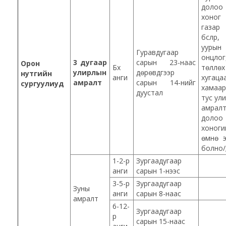
долоо
хоно
газар
бүслүүр
уурын
Гуравдугаар
онцлог
3 дугаар
сарын 23-наас
Орон
Бүх
төллөх
улирлын
дөрөвдүгээр
нутгийн
анги
хугаца
амралт
сарын 14-нийг
сургуулиуд
хамаар
дуустал
тус ул
амрал
долоо
хоноги
өмнө 
болно/
1-2-р
Зургаадугаар
анги
сарын 1-нээс
3-5-р
Зургаадугаар
Зуны
анги
сарын 8-наас
амралт
6-12-
Зургаадугаар
р
сарын 15-наас