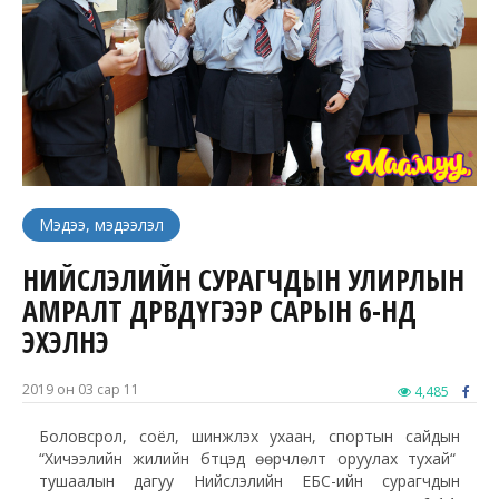
Мэдээ, мэдээлэл
НИЙСЛЭЛИЙН СУРАГЧДЫН УЛИРЛЫН
АМРАЛТ ДӨРӨВДҮГЭЭР САРЫН 6-НД
ЭХЭЛНЭ
2019 он 03 сар 11
4,485
Боловсрол, соёл, шинжлэх ухаан, спортын сайдын
“Хичээлийн жилийн бүтцэд өөрчлөлт оруулах тухай“
тушаалын дагуу Нийслэлийн ЕБС-ийн сурагчдын