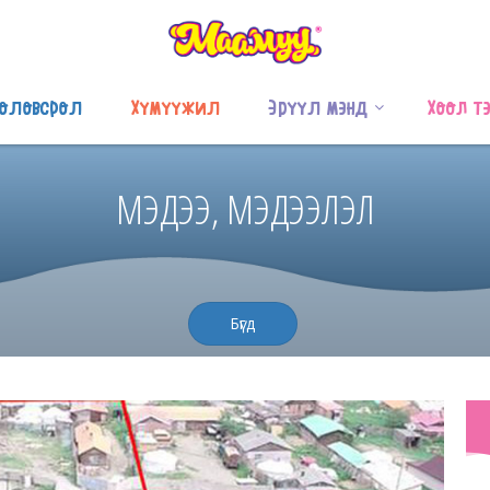
оловсрол
Хүмүүжил
Эрүүл мэнд
Хоол т
МЭДЭЭ, МЭДЭЭЛЭЛ
Бүгд