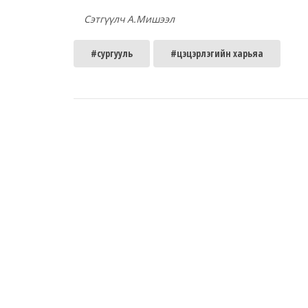
Сэтгүүлч А.Мишээл
#сургууль
#цэцэрлэгийн харьяа