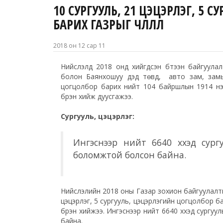
10 СУРГУУЛЬ, 21 ЦЭЦЭРЛЭГ, 5 
БАРИХ ГАЗРЫГ ЧӨЛӨӨЛЛӨӨ
2018 он 12 сар 11
Нийслэлд 2018 онд хийгдсэн бүтээн байгуула
болон Баянхошуу дэд төвүүд, авто зам, зам
цогцолбор барих нийт 104 байршлын 1914 нэ
бүрэн хийж дуусгажээ.
Сургууль, цэцэрлэг:
Ингэснээр нийт 6640 хүүхэд сург
боломжтой болсон байна.
Нийслэлийн 2018 оны Газар зохион байгуулалты
цэцэрлэг, 5 сургууль, цэцэрлэгийн цогцолбор 
бүрэн хийжээ. Ингэснээр нийт 6640 хүүхэд сургу
байна.