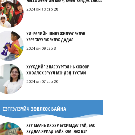
HALLOWEEN-ИЙ БАЯР, БЭЛЭГ БЭЛДЭХ САНАА
2024 он 10 сар 28
ХИЧЭЭЛИЙН ШИНЭ ЖИЛЭЭС ЭХЛЭН
ХЭРЭГЖҮҮЛЖ ЭХЛЭХ ДАДАЛ
2024 он 09 сар 3
ХҮҮХДИЙГ 2 НАС ХҮРТЭЛ НЬ ХӨХӨӨР
ХООЛЛОХ ЭРҮҮЛ МЭНДЭД ТУСТАЙ
2024 он 07 сар 20
СЭТГЭЛЗҮЙЧ ЗӨВЛӨЖ БАЙНА
ХҮҮ МААНЬ ИХ УУР БУХИМДАЛТАЙ, БАС
ХУДЛАА ЯРИАД БАЙХ ЮМ. ЯАХ ВЭ?