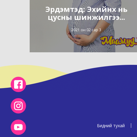
Эрдэмтэд: Эхийнх нь
цусны шинжилгээ...
2021 он 02 сар 3
Бидний тухай