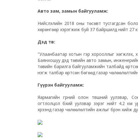
Авто зам, замын байгууламж:
Нийслэлийн 2018 оны төсөвт тусгагдсан боло
хөрөнгөөр хэрэгжиж буй 37 байршилд нийт 27 к
Дэд төв:
"Улаанбаатар хотын гэр хорооллыг хөгжүүлэх, 
Баянхошуу дэд төвийн авто замын, инженерийн 
төвийн барилга байгууламжийн талбайд өртсөн 
нэгж талбар өртсөн бөгөөд газар чөлөөлөлтийн
Гүүрэн байгууламж:
Яармагийн гүүрний олон түвшний уулзвар, С
огтлолцол бүхий уулзвар зэрэг нийт 4.2 км у
хүрээнд газар чөлөөлөлтийн ажлыг бүрэн хийж д