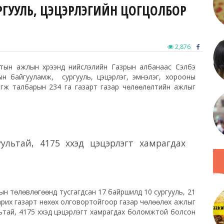
СУРГУУЛЬ, ЦЭЦЭРЛЭГИЙН ЦОГЦОЛБОР
2,876
лтын ажлын хүрээнд нийслэлийн Газрын албанаас Сэлбэ
ын байгууламж, сургууль, цэцэрлэг, эмнэлэг, хорооны
гж талбарын 234 га газарт газар чөлөөлөлтийн ажлыг
уультай, 4175 хүүхэд цэцэрлэгт хамрагдах
н төлөвлөгөөнд тусгагдсан 17 байршилд 10 сургууль, 21
барих газарт нөхөх олговортойгоор газар чөлөөлөх ажлыг
ультай, 4175 хүүхэд цэцэрлэгт хамрагдах боломжтой болсон