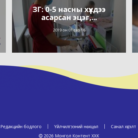
ЗГ: 0-5 насны хүүхдээ
асарсан эцэг,...
2019 он 01 сар 16
Редакцийн бодлого
Үйлчилгээний нөхцөл
Санал хүсэлт
2026 Монгол Контент ХХК