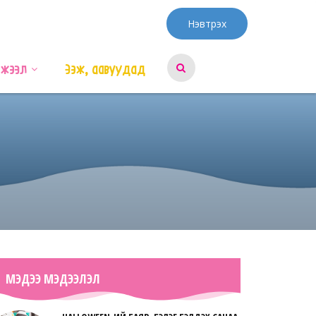
Нэвтрэх
эжээл
Ээж, аавуудад
МЭДЭЭ МЭДЭЭЛЭЛ