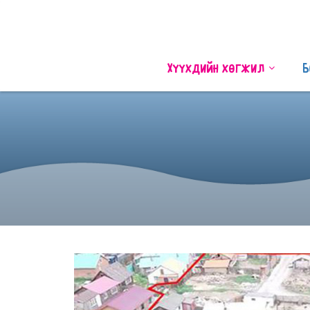
Хүүхдийн хөгжил
Б