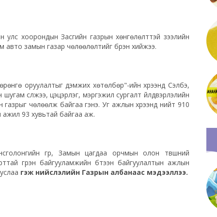
н улс хоорондын Засгийн газрын хөнгөлөлттэй зээлийн
м авто замын газар чөлөөлөлтийг бүрэн хийжээ.
хөрөнгө оруулалтыг дэмжих хөтөлбөр"-ийн хүрээнд Сэлбэ,
шугам сүлжээ, цэцэрлэг, мэргэжил сургалт үйлдвэрлэлийн
газрыг чөлөөлж байгаа гэнэ. Уг ажлын хүрээнд нийт 910
 ажил 93 хувьтай байгаа аж.
онсголонгийн гүүр, Замын цагдаа орчмын олон түвшний
рттай гүүрэн байгууламжийн бүтээн байгуулалтын ажлын
ууслаа
гэж нийслэлийн Газрын албанаас мэдээллээ.