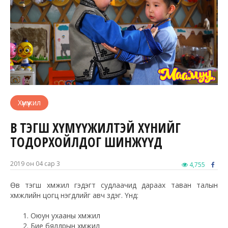
Хүмүүжил
ӨВ ТЭГШ ХҮМҮҮЖИЛТЭЙ ХҮНИЙГ
ТОДОРХОЙЛДОГ ШИНЖҮҮД
2019 он 04 сар 3
4,755
Өв тэгш хүмүүжил гэдэгт судлаачид дараах таван талын
хүмүүжлийн цогц нэгдлийг авч үздэг. Үүнд:
Оюун ухааны хүмүүжил
Бие бялдрын хүмүүжил