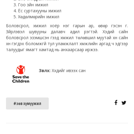
Гоо зүйн хүмүүжил
Ёс суртахууны хүмүүжил
Хөдөлмөрийн хүмүүжил
Боловсрол, хүмүүжил хоёр нэг гарын ар, өвөр гэсэн үг.
Зүйрлэвэл шувууны далавч адил үүрэгтэй. Хэдий сайн
боловсрол эзэмшсэн гээд хүмүүжил төлөвшил муутай хүн сайн
хүн гэгдэх боломжгүй тул уламжлалт хүмүүжлийн аргад ч эдгээр
талуудыг ямагт хамтад нь анхаарсаар иржээ.
Зөвлөх:
Хүүхдийг ивээх сан
#зөв хүмүүжил