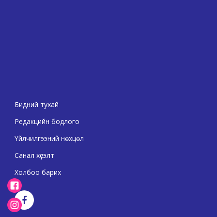
Бидний тухай
Редакцийн бодлого
Үйлчилгээний нөхцөл
Санал хүсэлт
Холбоо барих