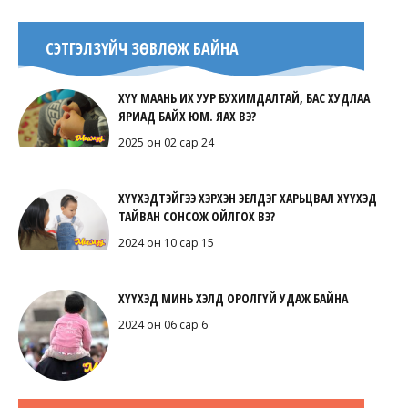
СЭТГЭЛЗҮЙЧ ЗӨВЛӨЖ БАЙНА
ХҮҮ МААНЬ ИХ УУР БУХИМДАЛТАЙ, БАС ХУДЛАА
ЯРИАД БАЙХ ЮМ. ЯАХ ВЭ?
2025 он 02 сар 24
ХҮҮХЭДТЭЙГЭЭ ХЭРХЭН ЭЕЛДЭГ ХАРЬЦВАЛ ХҮҮХЭД
ТАЙВАН СОНСОЖ ОЙЛГОХ ВЭ?
2024 он 10 сар 15
ХҮҮХЭД МИНЬ ХЭЛД ОРОЛГҮЙ УДАЖ БАЙНА
2024 он 06 сар 6