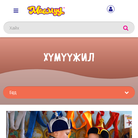
Хайх
ХҮМҮҮЖИЛ
Sub
menu