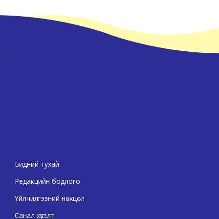
Бидний тухай
Редакцийн бодлого
Үйлчилгээний нөхцөл
Санал хүсэлт