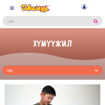
Хайх
ХҮМҮҮЖИЛ
Sub
menu