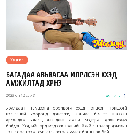
Хүмүүжил
БАГАДАА АВЬЯАСАА ИЛРҮҮЛСЭН ХҮҮХЭД
АМЖИЛТАД ХҮРНЭ
2023 он 12 сар 3
3,258
Уралдаан, тэмцээнд оролцогч хүүхдүүд тэнцсэн, тэнцээгүй
үнэлгээний хооронд дэнсэлж, авьяас билгээ шавхан
өрсөлдөж, ялалт, ялагдлын амтыг мэдэрч төлөвшсөөр
байдаг. Хүүхдүүдийн ард мэдээж тэднийг бүхий л талаар дэмжин
тэтгэх аав ээж, сургаж дасгалжуулах багш нар бий.