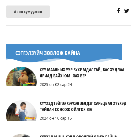
#зөв хүмүүжил
СЭТГЭЛЗҮЙЧ ЗӨВЛӨЖ БАЙНА
ХҮҮ МААНЬ ИХ УУР БУХИМДАЛТАЙ, БАС ХУДЛАА
ЯРИАД БАЙХ ЮМ. ЯАХ ВЭ?
2025 он 02 сар 24
ХҮҮХЭДТЭЙГЭЭ ХЭРХЭН ЭЕЛДЭГ ХАРЬЦВАЛ ХҮҮХЭД
ТАЙВАН СОНСОЖ ОЙЛГОХ ВЭ?
2024 он 10 сар 15
ХҮҮХЭД МИНЬ ХЭЛД ОРОЛГҮЙ УДАЖ БАЙНА