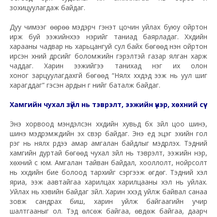
зохицуулагдаж байдаг.
Дуу чимээг өөрөө мэдэрч гэнэт цочин уйлах буюу ойртон
ирж буй ээжийнхээ үнэрийг таниад баярладаг. Хүүхдийн
харааны чадвар нь харьцангуй сул байх бөгөөд нэн ойртон
ирсэн хүний дүрсийг боломжийн гэрэлтэй газар ялган харж
чаддаг. Харин ээжийгээ танихад нэг их олон
хоног зарцуулагдахгүй бөгөөд “Нялх хүүхдэд ээж нь уул шиг
харагддаг” гэсэн ардын үг үүнийг баталж байдаг.
Хамгийн чухал зүйл нь тэврэлт, ээжийн үнэр, хөхний сүү
Энэ хорвоод мэндэлсэн хүүхдийн хувьд бүх зүйл цоо шинэ,
шинэ мэдрэмжүүдийн эх үүсвэр байдаг. Энэ үед эцэг эхийн гол
үүрэг нь нялх үрдээ амар амгалан байдлыг мэдрүүлэх. Тэдний
хамгийн дуртай бөгөөд чухал зүйл нь тэврэлт, ээжийн үнэр,
хөхний сүү юм. Амгалан тайван байдал, хооллолт, нойрсолт
нь хүүхдийн бие болоод тархийг сэргээж өгдөг. Тэдний хэл
яриа, ээж аавтайгаа харилцах харилцааны хэл нь уйлах.
Уйлах нь хэвийн байдаг зүйл. Харин хүүхэд уйлж байвал санаа
зовж сандрах биш, харин уйлж байгаагийн учир
шалтгааныг ол. Тэд өлсөж байгаа, өвдөж байгаа, даарч