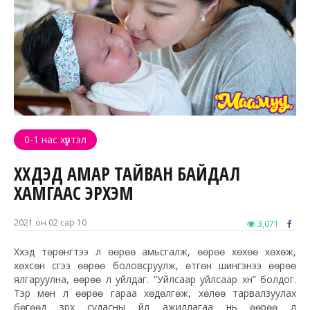
0-1 нас хүртэл
ХҮҮХДЭД АМАР ТАЙВАН БАЙДАЛ
ХАМГААС ЭРХЭМ
2021 он 02 сар 10
3,071
Хүүхэд төрөнгүүтээ л өөрөө амьсгалж, өөрөө хөхөө хөхөж,
хөхсөн сүүгээ өөрөө боловсруулж, өтгөн шингэнээ өөрөө
ялгаруулна, өөрөө л уйлдаг. “Уйлсаар уйлсаар хүн” болдог.
Тэр мөн л өөрөө гараа хөдөлгөж, хөлөө тарвалзуулах
бөгөөд зүрх судасны үйл ажиллагаа нь өөрөө л