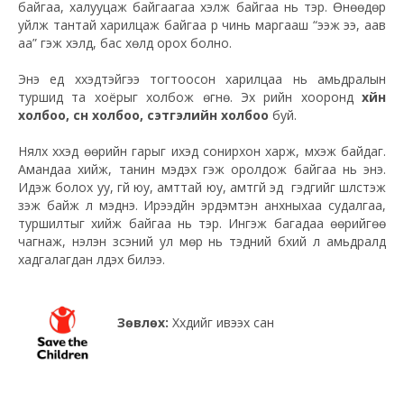
байгаа, халууцаж байгаагаа хэлж байгаа нь тэр. Өнөөдөр
уйлж тантай харилцаж байгаа үр чинь маргааш “ээж ээ, аав
аа” гэж хэлд, бас хөлд орох болно.
Энэ үед хүүхэдтэйгээ тогтоосон харилцаа нь амьдралын
туршид та хоёрыг холбож өгнө. Эх үрийн хооронд
хүйн
холбоо, сүүн холбоо, сэтгэлийн холбоо
буй.
Нялх хүүхэд өөрийн гарыг ихэд сонирхон харж, үмхэж байдаг.
Амандаа хийж, танин мэдэх гэж оролдож байгаа нь энэ.
Идэж болох уу, үгүй юу, амттай юу, амтгүй эд үү гэдгийг шүлстэж
үзэж байж л мэднэ. Ирээдүйн эрдэмтэн анхныхаа судалгаа,
туршилтыг хийж байгаа нь тэр. Ингэж багадаа өөрийгөө
чагнаж, үнэлэн үзсэний ул мөр нь тэдний бүхий л амьдралд
хадгалагдан үлдэх билээ.
Зөвлөх:
Хүүхдийг ивээх сан