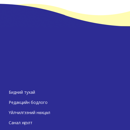
Бидний тухай
Редакцийн бодлого
Үйлчилгээний нөхцөл
Санал хүсэлт