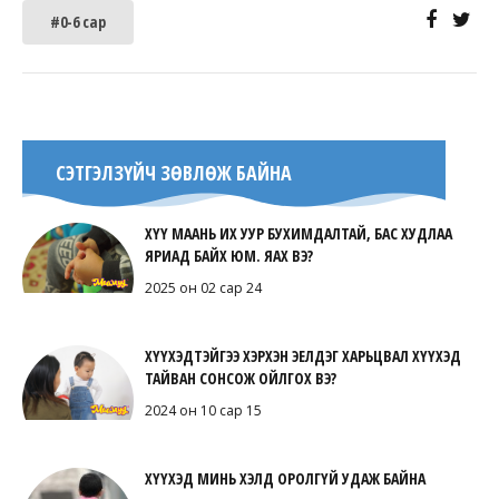
#0-6 сар
СЭТГЭЛЗҮЙЧ ЗӨВЛӨЖ БАЙНА
ХҮҮ МААНЬ ИХ УУР БУХИМДАЛТАЙ, БАС ХУДЛАА
ЯРИАД БАЙХ ЮМ. ЯАХ ВЭ?
2025 он 02 сар 24
ХҮҮХЭДТЭЙГЭЭ ХЭРХЭН ЭЕЛДЭГ ХАРЬЦВАЛ ХҮҮХЭД
ТАЙВАН СОНСОЖ ОЙЛГОХ ВЭ?
2024 он 10 сар 15
ХҮҮХЭД МИНЬ ХЭЛД ОРОЛГҮЙ УДАЖ БАЙНА