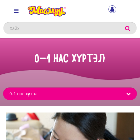
Хайх
0-1 НАС ХҮРТЭЛ
Sub
menu