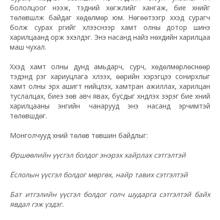
бололцоог нээж, тэдний хөгжлийг хангаж, бие хүнийг
төлөвшүүлж байдаг хөдөлмөр юм. Нөгөөтээгүүр хүүхэд сурагч
болж сурах үүргийг хүлээснээр хамт олны дотор шинэ
харилцаанд орж эхэлдэг. Энэ насанд найз нөхдийн харилцаа
маш чухал.
Хүүхэд хамт олны дунд амьдарч, сурч, хөдөлмөрлөснөөр
тэдэнд үүрэг хариуцлага хүлээх, өөрийн хэрэгцээ сонирхлыг
хамт олны эрх ашигт нийцүүлэх, хамтран ажиллах, харилцан
туслалцах, биеэ зөв авч явах, бусдыг хүндлэх зэрэг бие хүний
харилцааны энгийн чанарууд энэ насанд эрчимтэй
төлөвшдөг.
Монголчууд хүний төлөв төвшин байдлыг:
Өршөөлийн үүсгэл болдог энэрэх хайрлах сэтгэлтэй
Ёслолын үүсгэл болдог мөргөх, найр тавих сэтгэлтэй
Бат итгэлийн үүсгэл болдог голч шударга сэтгэлтэй байх
явдал гэж үздэг.