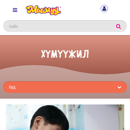
Хайх
ХҮМҮҮЖИЛ
Sub
menu