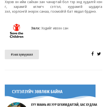
Хэрэв хүн ийм сайхан зан чанартай бол тэр хүнд худалгүй үнэн
үг, харамгүй өглөгч сэтгэл, хуурамгүй шударга
үзэл, хорлонгүй энэрэх санаа, гоомойгүй бат явдал бүрдэнэ.
Зөвлөх:
Хүүхдийг ивээх сан
#зөв хүмүүжил
СЭТГЭЛЗҮЙЧ ЗӨВЛӨЖ БАЙНА
ХҮҮ МААНЬ ИХ УУР БУХИМДАЛТАЙ, БАС ХУДЛАА