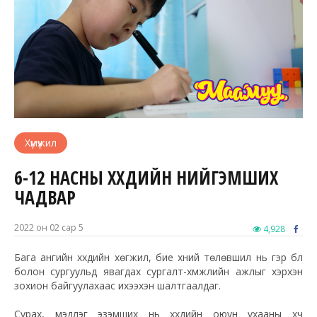
Хүмүүжил
6-12 НАСНЫ ХҮҮХДИЙН НИЙГЭМШИХ
ЧАДВАР
2022 он 02 сар 5
4,928
Бага ангийн хүүхдийн хөгжил, бие хүний төлөвшил нь гэр бүл
болон сургуульд явагдах сургалт-хүмүүжлийн ажлыг хэрхэн
зохион байгуулахаас ихээхэн шалтгаалдаг.
Сурах, мэдлэг эзэмших нь хүүхдийн оюун ухааны хүч