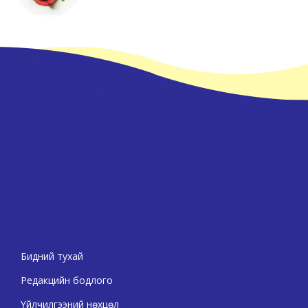
Бидний тухай
Редакцийн бодлого
Үйлчилгээний нөхцөл