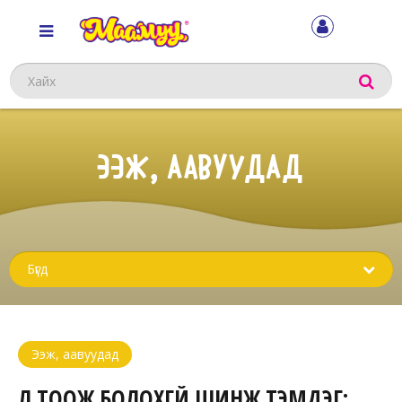
Хайх
ЭЭЖ, ААВУУДАД
Sub
menu
Ээж, аавуудад
ҮЛ ТООЖ БОЛОХГҮЙ ШИНЖ ТЭМДЭГ: