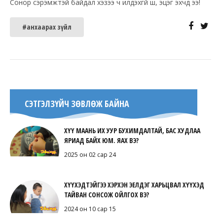
Сонор сэрэмжтэй байдал хэзээ ч илүүдэхгүй шүү, эцэг эхчүүд ээ!
#анхаарах зүйл
СЭТГЭЛЗҮЙЧ ЗӨВЛӨЖ БАЙНА
ХҮҮ МААНЬ ИХ УУР БУХИМДАЛТАЙ, БАС ХУДЛАА
ЯРИАД БАЙХ ЮМ. ЯАХ ВЭ?
2025 он 02 сар 24
ХҮҮХЭДТЭЙГЭЭ ХЭРХЭН ЭЕЛДЭГ ХАРЬЦВАЛ ХҮҮХЭД
ТАЙВАН СОНСОЖ ОЙЛГОХ ВЭ?
2024 он 10 сар 15