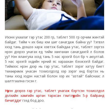
Ихэнх ухаалаг гар утас 200 гр, таблет 500 гр орчим жинтэй
байдаг. Тийм ч их биш юм шиг санагдаж байна уу? Тэгвэл
хүүхэд тань дээшээ харж хэвтэж байхдаа утас, таблет зэргээ
нүүрэн дээрээ унагах үед тийм хөнгөхөн санагдахгүй л болов
уу? Нэн ялангуяа хүүхэд тань 5 нас хүрээгүй бол бүр ч аюултай.
5 нас хүрээгүй хүүхдийн нүүрний яс хараахан бэхжээгүй байдаг.
Тиймээс нүүрэн дээр нь гар утас, таблет зэрэг хатуу биет
төхөөрөмж унасан тохиолдолд хэр зэрэг хүнд бэртэх нь
таны хүүхэд хэдэн настай болон хэр их "азтай" байснаас л
шалтгаална гэсэн үг.
Нүүрэн дээрээ гар утас, таблет унагаж бэртсэн тохиолдол
дэлхийн хамгийн өргөн тархсан гэмтлүүдийн 5-р байранд
бичигддэг
гээд бод доо.