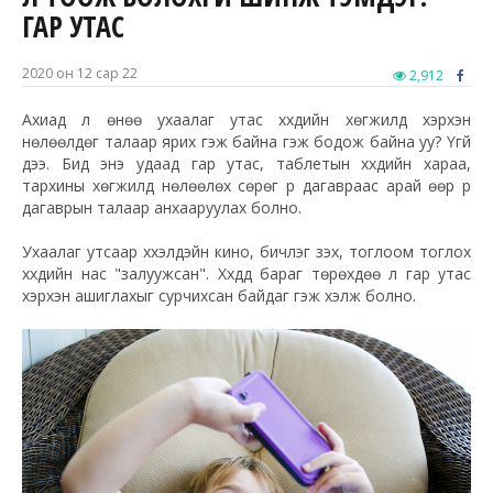
ГАР УТАС
2020 он 12 сар 22
2,912
Ахиад л өнөө ухаалаг утас хүүхдийн хөгжилд хэрхэн
нөлөөлдөг талаар ярих гэж байна гэж бодож байна уу? Үгүй
дээ. Бид энэ удаад гар утас, таблетын хүүхдийн хараа,
тархины хөгжилд нөлөөлөх сөрөг үр дагавраас арай өөр үр
дагаврын талаар анхааруулах болно.
Ухаалаг утсаар хүүхэлдэйн кино, бичлэг үзэх, тоглоом тоглох
хүүхдийн нас "залуужсан". Хүүхдүүд бараг төрөхдөө л гар утас
хэрхэн ашиглахыг сурчихсан байдаг гэж хэлж болно.