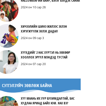
HALLOWEEN-ИЙ БАЯР, БЭЛЭГ БЭЛДЭХ САНАА
2024 он 10 сар 28
ХИЧЭЭЛИЙН ШИНЭ ЖИЛЭЭС ЭХЛЭН
ХЭРЭГЖҮҮЛЖ ЭХЛЭХ ДАДАЛ
2024 он 09 сар 3
ХҮҮХДИЙГ 2 НАС ХҮРТЭЛ НЬ ХӨХӨӨР
ХООЛЛОХ ЭРҮҮЛ МЭНДЭД ТУСТАЙ
2024 он 07 сар 20
СЭТГЭЛЗҮЙЧ ЗӨВЛӨЖ БАЙНА
ХҮҮ МААНЬ ИХ УУР БУХИМДАЛТАЙ, БАС
ХУДЛАА ЯРИАД БАЙХ ЮМ. ЯАХ ВЭ?