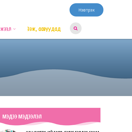
Нэвтрэх
эжээл
Ээж, аавуудад
МЭДЭЭ МЭДЭЭЛЭЛ