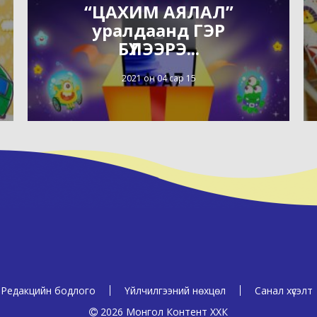
“ЦАХИМ АЯЛАЛ”
уралдаанд ГЭР
БҮЛЭЭРЭ...
2021 он 04 сар 15
Редакцийн бодлого
Үйлчилгээний нөхцөл
Санал хүсэлт
2026 Монгол Контент ХХК