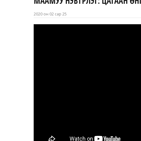
МААМУУ НЭВТРҮҮЛЭГ: ЦАГААН ӨН
2020 он 02 сар 25