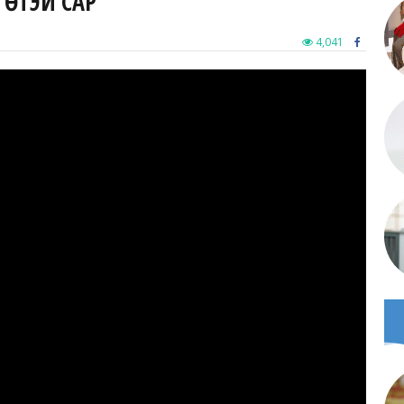
ГӨТЭЙ САР
4,041