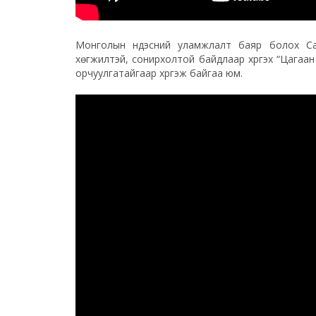
Монголын үндэсний уламжлалт баяр болох Сар
хөгжилтэй, сонирхолтой байдлаар хүргэх “Цагаан 
орчуулгатайгаар хүргэж байгаа юм.