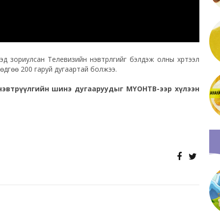
эд зориулсан Телевизийн нэвтрүүлгийг бэлдэж олны хүртээл
өдгөө 200 гаруй дугаартай болжээ.
нэвтрүүлгийн шинэ дугааруудыг МҮОНТВ-ээр хүлээн