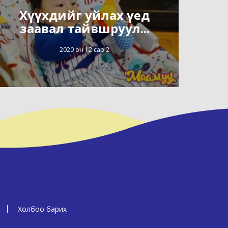
Хүүхдийг уйлах үед
заавал тайвшруул...
2020 он 12 сар 2
Холбоо барих