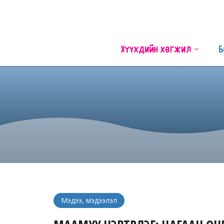
Хүүхдийн хөгжил
Б
Мэдээ, мэдээлэл