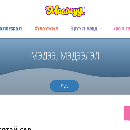
оловсрол
Хүмүүжил
Эрүүл мэнд
Хоол т
МЭДЭЭ, МЭДЭЭЛЭЛ
Бүгд