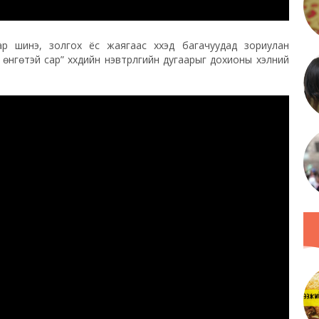
 шинэ, золгох ёс жаягаас хүүхэд багачуудад зориулан
өнгөтэй сар” хүүхдийн нэвтрүүлгийн дугаарыг дохионы хэлний