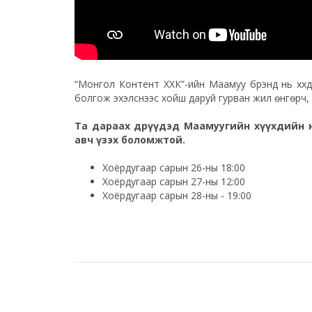
“Монгол Контент ХХК”-ийн Маамуу брэнд нь хүүхд
болгож эхэлснээс хойш даруй гурван жил өнгөрч, 
Та дараах өдрүүдэд Маамуугийн хүүхдийн 
авч үзэх боломжтой.
Хоёрдугаар сарын 26-ны 18:00
Хоёрдугаар сарын 27-ны 12:00
Хоёрдугаар сарын 28-ны - 19:00