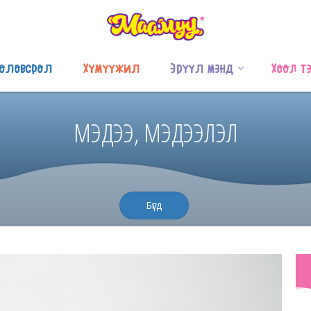
оловсрол
Хүмүүжил
Эрүүл мэнд
Хоол т
МЭДЭЭ, МЭДЭЭЛЭЛ
Бүгд