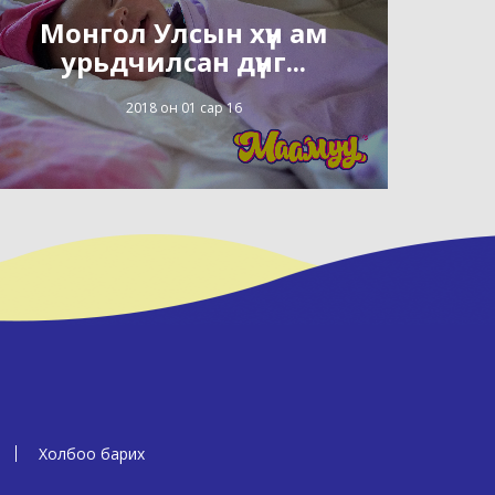
Монгол Улсын хүн ам
урьдчилсан дүнг...
2018 он 01 сар 16
Холбоо барих