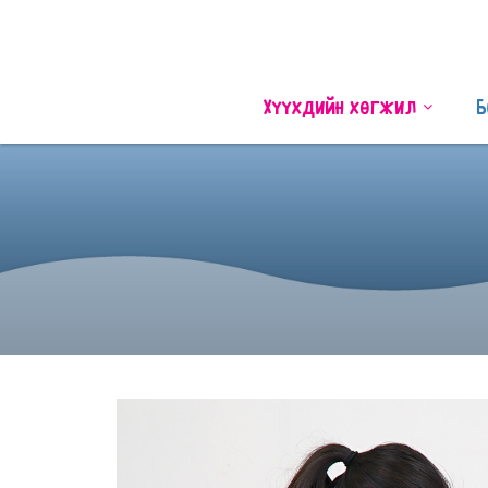
Хүүхдийн хөгжил
Б