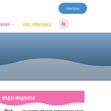
Нэвтрэх
эжээл
Ээж, аавуудад
МЭДЭЭ МЭДЭЭЛЭЛ