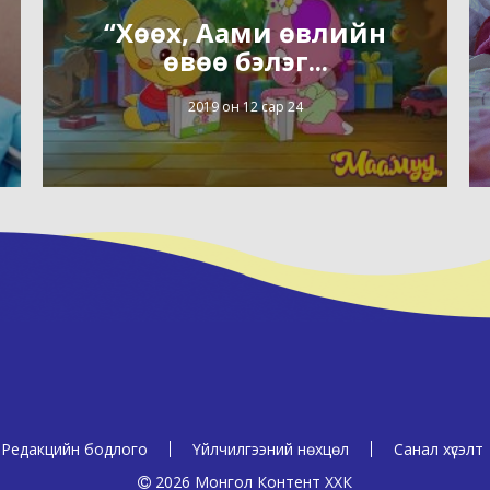
“Хөөх, Аами өвлийн
өвөө бэлэг...
2019 он 12 сар 24
Редакцийн бодлого
Үйлчилгээний нөхцөл
Санал хүсэлт
2026 Монгол Контент ХХК