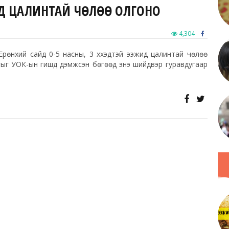
ЖИД ЦАЛИНТАЙ ЧӨЛӨӨ ОЛГОНО
4,304
өнхий сайд 0-5 насны, 3 хүүхэдтэй ээжид цалинтай чөлөө
ыг УОК-ын гишүүд дэмжсэн бөгөөд энэ шийдвэр гуравдугаар