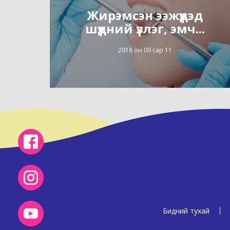
Жирэмсэн ээжүүдэд
шүдний үзлэг, эмч...
2018 он 09 сар 11
Бидний тухай