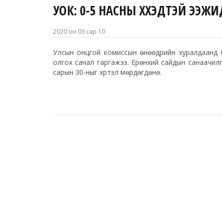
УОК: 0-5 НАСНЫ ХҮҮХЭДТЭЙ ЭЭ
2020 он 03 сар 10
Улсын онцгой комиссын өнөөдрийн хуралдаанд Ер
олгох санал гаргажээ. Ерөнхий сайдын санаачилг
сарын 30-ныг хүртэл мөрдөгдөнө.