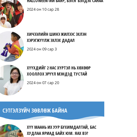
HALLOWEEN-ИЙ БАЯР, БЭЛЭГ БЭЛДЭХ САНАА
2024 он 10 сар 28
ХИЧЭЭЛИЙН ШИНЭ ЖИЛЭЭС ЭХЛЭН
ХЭРЭГЖҮҮЛЖ ЭХЛЭХ ДАДАЛ
2024 он 09 сар 3
ХҮҮХДИЙГ 2 НАС ХҮРТЭЛ НЬ ХӨХӨӨР
ХООЛЛОХ ЭРҮҮЛ МЭНДЭД ТУСТАЙ
2024 он 07 сар 20
СЭТГЭЛЗҮЙЧ ЗӨВЛӨЖ БАЙНА
ХҮҮ МААНЬ ИХ УУР БУХИМДАЛТАЙ, БАС
ХУДЛАА ЯРИАД БАЙХ ЮМ. ЯАХ ВЭ?