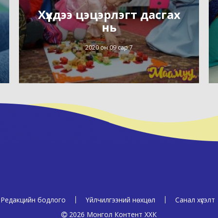
Хүүхдээ цэцэрлэгт дасгах
нь
2020 он 09 сар 7
Редакцийн бодлого
Үйлчилгээний нөхцөл
Санал хүсэлт
2026 Монгол Контент ХХК