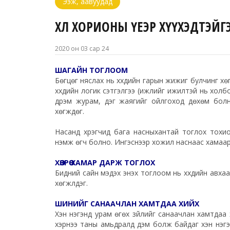
Ээж, аавуудад
ХӨЛ ХОРИОНЫ ҮЕЭР ХҮҮХЭДТЭЙГ
2020 он 03 сар 24
ШАГАЙН ТОГЛООМ
Бөгцөг няслах нь хүүхдийн гарын жижиг булчинг х
хүүхдийн логик сэтгэлгээ (ижлийг ижилтэй нь хол
дүрэм журам, дэг жаягийг ойлгоход дөхөм болн
хөгждөг.
Насанд хүрэгчид бага насныхантай тоглох тохиол
нэмж өгч болно. Ингэснээр хожил наснаас хамаара
ХӨЗРӨӨ ХАМАР ДАРЖ ТОГЛОХ
Бидний сайн мэдэх энэхүү тоглоом нь хүүхдийн ав
хөгжүүлдэг.
ШИНИЙГ САНААЧЛАН ХАМТДАА ХИЙХ
Хэн нэгэнд урам өгөх зүйлийг санаачлан хамтдаа 
хэрнээ таны амьдралд дэм болж байдаг хэн нэгэ