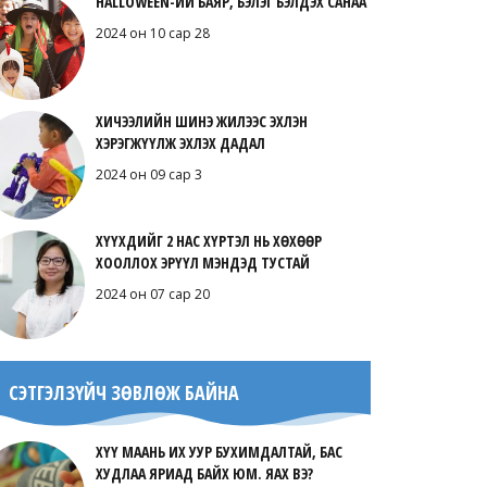
HALLOWEEN-ИЙ БАЯР, БЭЛЭГ БЭЛДЭХ САНАА
2024 он 10 сар 28
ХИЧЭЭЛИЙН ШИНЭ ЖИЛЭЭС ЭХЛЭН
ХЭРЭГЖҮҮЛЖ ЭХЛЭХ ДАДАЛ
2024 он 09 сар 3
ХҮҮХДИЙГ 2 НАС ХҮРТЭЛ НЬ ХӨХӨӨР
ХООЛЛОХ ЭРҮҮЛ МЭНДЭД ТУСТАЙ
2024 он 07 сар 20
СЭТГЭЛЗҮЙЧ ЗӨВЛӨЖ БАЙНА
ХҮҮ МААНЬ ИХ УУР БУХИМДАЛТАЙ, БАС
ХУДЛАА ЯРИАД БАЙХ ЮМ. ЯАХ ВЭ?