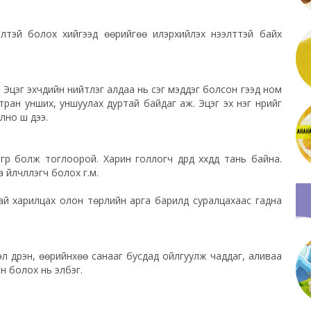
шилтэй болох хийгээд өөрийгөө илэрхийлэх нээлттэй байх
цэг эхчүүдийн нийтлэг алдаа нь үсэг мэддэг болсон гээд ном
мтран унших, уншуулах дуртай байдаг аж. Эцэг эх нэг нүүрийг
но шүү дээ.
үүр болж тоглоорой. Харин голлогч дүрд хүүхдүүд тань байна.
үйлчлүүлэгч болох г.м.
дтай харилцах олон төрлийн арга барилд суралцахаас гадна
эл дүүрэн, өөрийнхөө санааг бусдад ойлгуулж чаддаг, аливаа
н болох нь элбэг.