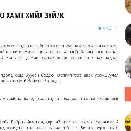
ЭЭ ХАМТ ХИЙХ ЗҮЙЛС
4,763
өгжүүлэхээс гадна шагайг ижлээр нь харваж онож тоглосноор
бох) хөгжинө. Нясалсан гараараа авахгүйг баримталж аливаа
о. Зангахгүй дүрмийг санаж өөрөө өөрийгөө хянах чадвар
долд хүүхдүүд буусан бодоо няслахгүйгээр авах урамшуулал
н тэнцвэргүй байх нь багасдаг.
хаалж самбаа шаардахаас гадна анхаарал төвлөрөх чадварыг
хийх. Байрны үйлчлэгч, хөршийн настан гэх мэт санамсаргүй
нд зориулан талархлын захидал бүтээх (Бичиж, зурж, нааж