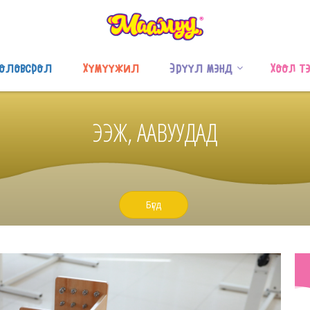
оловсрол
Хүмүүжил
Эрүүл мэнд
Хоол т
ЭЭЖ, ААВУУДАД
Бүгд