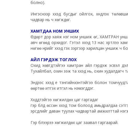
болно).
Ингэснээр хүүхэд бусдыг ойлгох, хүндлэх төлөв
чадвар нь ч хөгждөг.
ХАМТДАА НОМ УНШИХ
Өдөрт дор хаяж нэг ном уншиж өг, ХАМТРАН унш. Э
авч өгөөд орхидог. Гэтэл хүүхэд 13 нас хүртлээ ха
нөгөө нүүрийг хүүхэд гэх зэргээр харилцан уншиж ч бол
АЙЛ ГЭРДЭЖ ТОГЛОХ
Охид хөвгүүдтэйгээ хамтран айл гэрдэж эсвэл дэлг
Тухайлбал, охин ээж та хүүхэд нь, охин худалдагч та 
Эндээс хүүхэд үе тэнгийнхэнтэйгээ болон томчуу
өөртөө итгэх итгэл нь нэмэгддэг.
Хүүхдүүдтэйгээ хөгжилдөх цаг гаргадаг
гэр бүлд өссөн хүүхэд том болоод амьдралдаа сэтг
эрсдлийг даван туулах чадвартай амжилттай нэгэ
Гэр бүлээрээ хөгжилдөх цаг заавал гаргаарай.