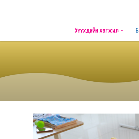
Хүүхдийн хөгжил
Б