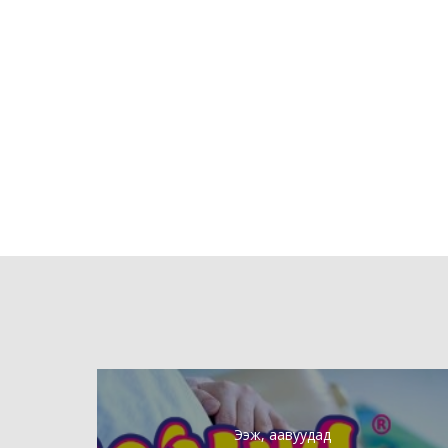
Ээж, аавуудад