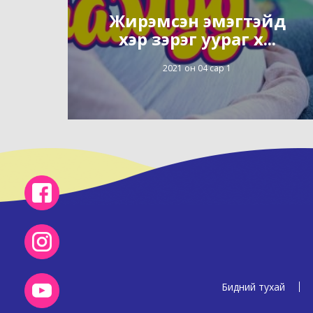
Жирэмсэн эмэгтэйд
хэр зэрэг уураг х...
2021 он 04 сар 1
Бидний тухай