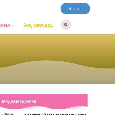
Нэвтрэх
эжээл
Ээж, аавуудад
МЭДЭЭ МЭДЭЭЛЭЛ