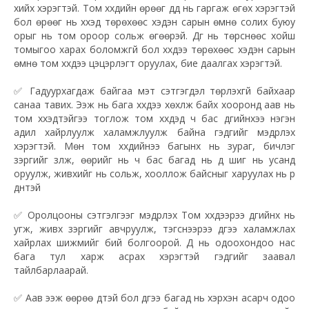
хийх хэрэгтэй. Том хүүхдийн өрөөг дүүд нь гаргаж өгөх хэрэгтэй
бол өрөөг нь хүүхэд төрөхөөс хэдэн сарын өмнө солих буюу
орыг нь том ороор сольж өгөөрэй. Дүүг нь төрснөөс хойш
томыгоо харах боломжгүй бол хүүхдээ төрөхөөс хэдэн сарын
өмнө том хүүхдээ цэцэрлэгт оруулах, бие даалгах хэрэгтэй.
✅
Гадуурхагдаж байгаа мэт сэтгэгдэл төрүүлэхгүй байхаар
санаа тавих. Ээж нь бага хүүхдээ хөхүүлж байх хооронд аав нь
том хүүхэдтэйгээ тоглож том хүүхдэд ч бас дүүгийнхээ нэгэн
адил хайрлуулж халамжлуулж байна гэдгийг мэдрүүлэх
хэрэгтэй. Мөн том хүүхдийнээ багынх нь зураг, бичлэг
зэргийг үзүүлж, өөрийг нь ч бас багад нь дүү шиг нь усанд
оруулж, живхийг нь сольж, хооллож байсныг харуулах нь үр
дүнтэй
✅
Оролцооны сэтгэлгээг мэдрүүлэх Том хүүхдээрээ дүүгийнх нь
угж, живх зэргийг авчруулж, тэгснээрээ дүүгээ халамжлах
хайрлах шижмийг бий болгоорой. Дүү нь одоохондоо нас
бага тул харж асрах хэрэгтэй гэдгийг заавал
тайлбарлаарай.
✅
Аав ээж өөрөө дүүтэй бол дүүгээ багад нь хэрхэн асарч одоо