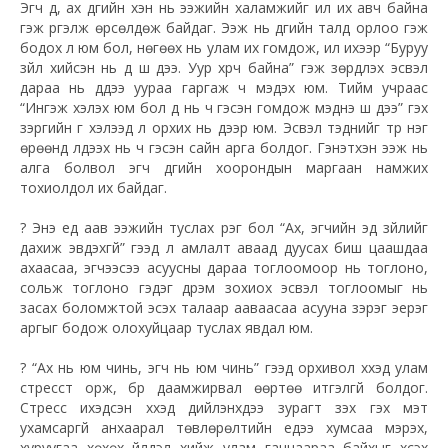
Эгч дүү, ах дүүгийн хэн нь ээжийн халамжийг илүү их авч байна
гэж үргэлж өрсөлдөж байдаг. Ээж нь дүүгийн талд орлоо гэж
бодох л юм бол, нөгөөх нь улам их гомдож, илүү ихээр “Буруу
зүйл хийсэн нь дүү шүү дээ. Уур хүрч байна” гэж зөрүүдлэх эсвэл
дараа нь дүүдээ уураа гаргаж ч мэдэх юм. Тийм учраас
“Ингэж хэлэх юм бол дүү нь ч гэсэн гомдож мэднэ шүү дээ” гэх
зэргийн үг хэлээд л орхих нь дээр юм. Эсвэл тэднийг түр нэг
өрөөнд үлдээх нь ч гэсэн сайн арга болдог. Гэнэтхэн ээж нь
алга болвол эгч дүүгийн хоорондын маргаан намжих
тохиолдол их байдаг.
?
Энэ үед аав ээжийн туслах үүрэг бол “Ах, эгчийн эд зүйлийг
дахиж эвдэхгүй” гээд л амлалт аваад дуусах биш цаашдаа
ахаасаа, эгчээсээ асуусны дараа тоглоомоор нь тоглоно,
сольж тоглоно гэдэг дүрэм зохиох эсвэл тоглоомыг нь
засах боломжтой эсэх талаар ааваасаа асууна зэрэг эерэг
аргыг бодож олохуйцаар туслах явдал юм.
?
“Ах нь юм чинь, эгч нь юм чинь” гээд орхивол хүүхэд улам
стресст орж, бүр даамжирвал өөртөө итгэлгүй болдог.
Стресс ихэдсэн хүүхэд дийлэнхдээ зурагт үзэх гэх мэт
ухамсаргүй анхаарал төвлөрөлтийн үедээ хумсаа мэрэх,
хуруугаа хөхөх үйлдэл хийж улам ганцаараа байхыг хүсэх