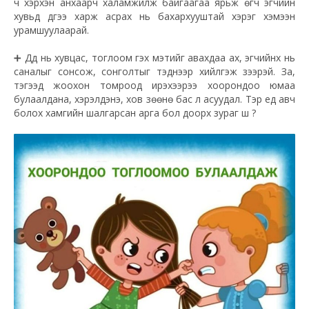
ч хэрхэн анхаарч халамжилж байгаагаа ярьж өгч эгчийн
хувьд дүүгээ харж асрах нь бахархууштай хэрэг хэмээн
урамшуулаарай.
➕
Дүүд нь хувцас, тоглоом гэх мэтийг авахдаа ах, эгчийнх нь
саналыг сонсож, сонголтыг тэднээр хийлгэж үзээрэй. За,
тэгээд жоохон томроод ирэхээрээ хоорондоо юмаа
булаалдана, хэрэлдэнэ, хов зөөнө бас л асуудал. Тэр үед авч
болох хамгийн шалгарсан арга бол доорх зураг шүү
?