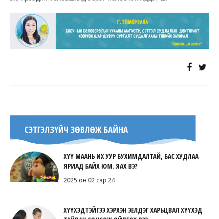
СЭТГЭЛЗҮЙЧ ЗӨВЛӨЖ БАЙНА
ХҮҮ МААНЬ ИХ УУР БУХИМДАЛТАЙ, БАС ХУДЛАА
ЯРИАД БАЙХ ЮМ. ЯАХ ВЭ?
2025 он 02 сар 24
ХҮҮХЭДТЭЙГЭЭ ХЭРХЭН ЭЕЛДЭГ ХАРЬЦВАЛ ХҮҮХЭД