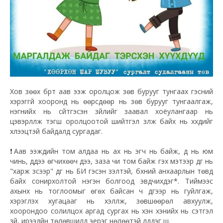
Хов зөөх бүрт аав ээж оролцож зөв бурууг тунгаах гэсний
хэрэггүй хооронд нь өөрсдөөр нь зөв бурууг тунгаалгаж,
нэгнийх нь сүйтгэсэн зүйлийг заавал хоёулангаар нь
цэвэрлүүлж тэгш оролцоотой шийтгэл үзүүлж байх нь хүүхдийг
хүлээцтэй байдалд сургадаг.
❗
Аав ээжүүдийн том алдаа нь ах нь эгч нь байж, дүү нь юм
чинь, дүүдээ өгчихөөч дээ, заза чи том байж гэх мэтээр дүүг нь
"харж үзсээр" дүүг нь БИ гэсэн үзэлтэй, бүхний анхаарлын төвд
байх сонирхолтой нэгэн болгоод эвдчихдэг*. Тиймээс
ахынх нь тоглоомыг өгөх байсан ч дүүгээр нь гуйлгаж,
хэрэглэх хугацааг нь хэлүүлж, зөвшөөрөл авхуулж,
хоорондоо солилцох аргад сургах нь хэн хэнийх нь сэтгэл
зүй, ирээдүйн төлөвшилд эерэг нөлөөтэй үлддэг шүү.