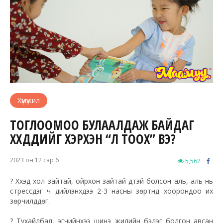
Хүмүүжил
ТОГЛООМОО БУЛААЛДАЖ БАЙДАГ
ХҮҮХДҮҮДИЙГ ХЭРХЭН “ҮЛ ТООХ” ВЭ?
2023 он 12 сар 6
5,562
?
Хүүхэд хол зайтай, ойрхон зайтай дүүтэй болсон аль, аль нь
стрессдэг ч дийлэнхдээ 2-3 насны зөрүүтнүүд хоорондоо их
зөрчилддөг.
?
Тухайлбал, эгчийнхээ шинэ жилийн бэлэг болгон авсан