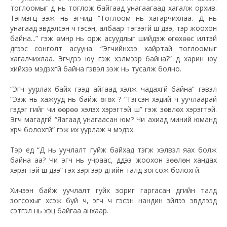
тоглоомыг дүү нь тоглож байгаад унагаагаад хагалж орхив.
Тэгмэгц ээж нь эгчид “Тоглоом нь хагарчихлаа. Дүү нь
унагаад эвдэлсэн ч гэсэн, албаар тэгээгүй шүү дээ, тэр жоохон
байна...” гэж өмнүүр нь орж асуудлыг шийдэж өгөхөөс илүүтэй
дүүгээс сонголт асууна. “Эгчийнхээ хайртай тоглоомыг
хагалчихлаа. Эгчдээ юу гэж хэлмээр байна?” дүү харин юу
хийхээ мэдэхгүй байна гэвэл ээж нь тусалж болно.
“Эгч уурлах байх гээд айгаад хэлж чадахгүй байна” гэвэл
“Ээж нь хажууд нь байж өгөх үү? “Тэгсэн хэдий ч уучлаарай
гэдэг үгийг чи өөрөө хэлэх хэрэгтэй шүү” гэж зөвлөх хэрэгтэй.
Эгч магадгүй “Яагаад унагаасан юм? Чи ахиад миний юманд
хүрч болохгүй” гэж их уурлаж ч мэдэх.
Тэр үед “Дүү нь уучлалт гуйж байхад тэгж хэлвэл яах болж
байна аа? Чи эгч нь учраас, дүүдээ жоохон зөөлөн хандах
хэрэгтэй шүү дээ” гэх зэргээр дүүгийн талд зогсож болохгүй.
Хичээн байж уучлалт гуйх зориг гаргасан дүүгийн талд
зогсохыг хүсэж буй ч, эгч ч гэсэн нандин зүйлээ эвдүүлээд
сэтгэл нь хэцүү байгаа анхаар.