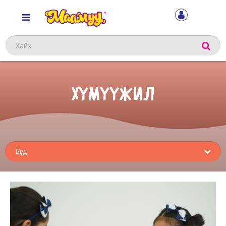
Хайх
ХҮМҮҮЖИЛ
Sub
menu