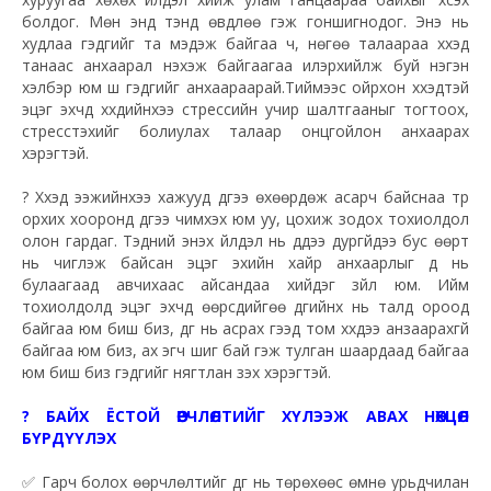
болдог. Мөн энд тэнд өвдлөө гэж гоншигнодог. Энэ нь
худлаа гэдгийг та мэдэж байгаа ч, нөгөө талаараа хүүхэд
танаас анхаарал нэхэж байгаагаа илэрхийлж буй нэгэн
хэлбэр юм шүү гэдгийг анхаараарай.Тиймээс ойрхон хүүхэдтэй
эцэг эхчүүд хүүхдийнхээ стрессийн учир шалтгааныг тогтоох,
стресстэхийг болиулах талаар онцгойлон анхаарах
хэрэгтэй.
?
Хүүхэд ээжийнхээ хажууд дүүгээ өхөөрдөж асарч байснаа түр
орхих хооронд дүүгээ чимхэх юм уу, цохиж зодох тохиолдол
олон гардаг. Тэдний энэхүү үйлдэл нь дүүдээ дургүйдээ бус өөрт
нь чиглэж байсан эцэг эхийн хайр анхаарлыг дүү нь
булаагаад авчихаас айсандаа хийдэг зүйл юм. Ийм
тохиолдолд эцэг эхчүүд өөрсдийгөө дүүгийнх нь талд ороод
байгаа юм биш биз, дүүг нь асрах гээд том хүүхдээ анзаарахгүй
байгаа юм биз, ах эгч шиг бай гэж тулган шаардаад байгаа
юм биш биз гэдгийг нягтлан үзэх хэрэгтэй.
?
БАЙХ ЁСТОЙ ӨӨРЧЛӨЛТИЙГ ХҮЛЭЭЖ АВАХ НӨХЦӨЛ
БҮРДҮҮЛЭХ
✅
Гарч болох өөрчлөлтийг дүүг нь төрөхөөс өмнө урьдчилан