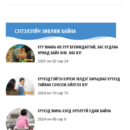
СЭТГЭЛЗҮЙЧ ЗӨВЛӨЖ БАЙНА
ХҮҮ МААНЬ ИХ УУР БУХИМДАЛТАЙ, БАС ХУДЛАА
ЯРИАД БАЙХ ЮМ. ЯАХ ВЭ?
2025 он 02 сар 24
ХҮҮХЭДТЭЙГЭЭ ХЭРХЭН ЭЕЛДЭГ ХАРЬЦВАЛ ХҮҮХЭД
ТАЙВАН СОНСОЖ ОЙЛГОХ ВЭ?
2024 он 10 сар 15
ХҮҮХЭД МИНЬ ХЭЛД ОРОЛГҮЙ УДАЖ БАЙНА
2024 он 06 сар 6