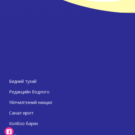
Бидний тухай
Редакцийн бодлого
Үйлчилгээний нөхцөл
Санал хүсэлт
Холбоо барих