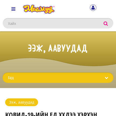
Хайх
ЭЭЖ, ААВУУДАД
Sub
menu
Ээж, аавуудад
КОВИД-19-ИЙН ҮЕД ХҮҮХДЭЭ ХЭРХЭН