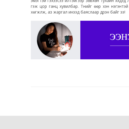
эмэгтэй гэхээсээ илүүтэйгээр зөвхөн тухайн хүүхдэ
гэж цор ганц хувилбар. Түүнийг өөр хэн нэгэнтэй 
хөгжүүлж, аз жаргал инээд баяслаар дүүрэн байг ээ!