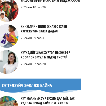
HALLOWEEN-ИЙ БАЯР, БЭЛЭГ БЭЛДЭХ САНАА
2024 он 10 сар 28
ХИЧЭЭЛИЙН ШИНЭ ЖИЛЭЭС ЭХЛЭН
ХЭРЭГЖҮҮЛЖ ЭХЛЭХ ДАДАЛ
2024 он 09 сар 3
ХҮҮХДИЙГ 2 НАС ХҮРТЭЛ НЬ ХӨХӨӨР
ХООЛЛОХ ЭРҮҮЛ МЭНДЭД ТУСТАЙ
2024 он 07 сар 20
СЭТГЭЛЗҮЙЧ ЗӨВЛӨЖ БАЙНА
ХҮҮ МААНЬ ИХ УУР БУХИМДАЛТАЙ, БАС
ХУДЛАА ЯРИАД БАЙХ ЮМ. ЯАХ ВЭ?