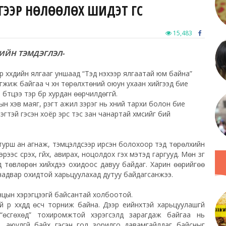
ЕРГЭЭР НӨЛӨӨЛӨХ ШИДЭТ ҮГС
15,483
ГИЙН ТЭМДЭГЛЭЛ-
р хүүхдийн ялгааг уншаад “Тэд үнэхээр ялгаатай юм байна”
гжиж байгаа ч хүн тѳрѳлхтөний оюун ухаан хийгээд бие
бүтцээ тэр бүр хурдан ѳѳрчилдѳггүй.
 хэв маяг, үүрэгт ажил зэрэг нь хүний тархи болон бие
тэй гэсэн хоёр эрс тэс зан чанартай хүмүүсийг бий
йн турш ан агнаж, тэмцэлдсээр ирсэн болохоор тэд төрөлхийн
эс үсрэх, гүйх, авирах, ноцолдох гэх мэтэд гаргууд. Мѳн зүг
д төвлөрөн хийхдээ охидоос давуу байдаг. Харин өөрийгөө
х чадвар охидтой харьцуулахад дутуу байдагсанжээ.
нцын хэрэгцээгүй байсантай холбоотой.
үр хүүхдүүд ѳсч торниж байна. Дээр үеийнхтэй харьцуулашгүй
 “ѳсгѳхѳд” тохиромжтой хэрэгсэлүүд зарагдаж байгаа нь
йх, аюулгүй байх гэсэн гол зорилго давамгайлдаг байсныг