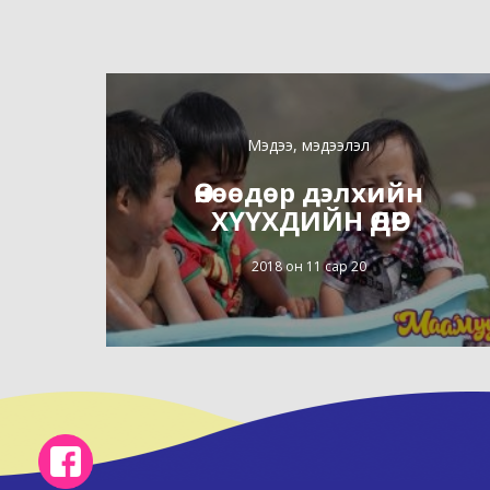
Мэдээ, мэдээлэл
Өнөөдөр дэлхийн
ХҮҮХДИЙН ӨДӨР
2018 он 11 сар 20