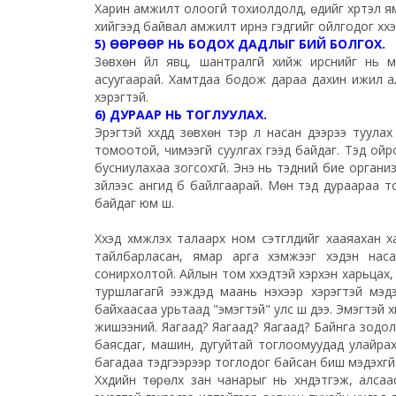
Харин амжилт олоогүй тохиолдолд, ѳдийг хүртэл я
хийгээд байвал амжилт ирнэ гэдгийг ойлгодог хүүхэ
5) ѲӨРӨӨР НЬ БОДОХ ДАДЛЫГ БИЙ БОЛГОХ.
Зѳвхѳн үйл явц, шантралгүй хийж ирснийг нь ма
асуугаарай. Хамтдаа бодож дараа дахин ижил алда
хэрэгтэй.
6) ДУРААР НЬ ТОГЛУУЛАХ.
Эрэгтэй хүүхдүүд зѳвхѳн тэр л насан дээрээ туула
томоотой, чимээгүй суулгах гээд байдаг. Тэд ойр
бусниулахаа зогсохгүй. Энэ нь тэдний бие органи
зүйлээс ангид бүү байлгаарай. Мѳн тэд дураараа
байдаг юм шүү.
Хүүхэд хүмүүжүүлэх талаарх ном сэтгүүлүүдийг хааяаха
тайлбарласан, ямар арга хэмжээг хэдэн наса
сонирхолтой. Айлын том хүүхэдтэй хэрхэн харьцах
туршлагагүй ээжүүдэд маань үнэхээр хэрэгтэй м
байхаасаа урьтаад "эмэгтэй" улс шүү дээ. Эмэгтэй хүн
жишээний. Яагаад? Яагаад? Яагаад? Байнга зодо
баясдаг, машин, дугуйтай тоглоомуудад улайрах
багадаа тэдгээрээр тоглодог байсан биш мэдэхгүй ш
Хүүхдийн төрөлх зан чанарыг нь хүндэтгэж, алсаа