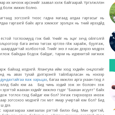
мар их хичээж ирсэнийг заавал хэлж байгаарай. Үргэлжлүүлэн
д болж хүмүүжих болно.
гтаад зогсохгүй түүнээс гадна яагаад алдаа гаргасыг нь
а гаргахгүй байх арга хэмжээг эрэлцэх нь түүний ирээдүйд
х ёстой тоглоомууд гэж бий. Үүнийг нь эцэг эхчүүд ойлголгүй
олцоогоор бага ангиа тѳгсѳх хүртлээ гүйж харайж, буулгаж,
з шаарддагтай холбоотой. Түүнийг энэ л насан дээрээ мэдрэх
 тоглож байхдаа бодож байдаг, тархи нь идэвхитэй хѳгжиж
н харж байхад илүүдэхгүй. Ялангуяа ийм хүүхэд хүүхдийн онцлогийг
нд нь авах тухай дэлгэрэнгүй тайлбарласан нь үнэхээр
,
дундахтайгаа яаж харьцах
, багаа хүмүүжүүлэх арга ухаан гээд л
эдээллүүд байх юм аа. Бид чинь хэдий ээж хүн боловч ээж
 эрэгтэй жаахан хүүхдийг хүмүүжүүлнэ гэдэг "Баахан асуулт" байх
лдож тоглох гээд байдаг юм бол? Унгаж гэхрэхээрээ инээж
аар зогсохоо мэдэхгүй гэх мэт ямар учиртай юм бол? Бид
үү дээ.
с хараагаараа хамгаалах үүрэгтэй билээ бид. Мөн эрэгтэй,