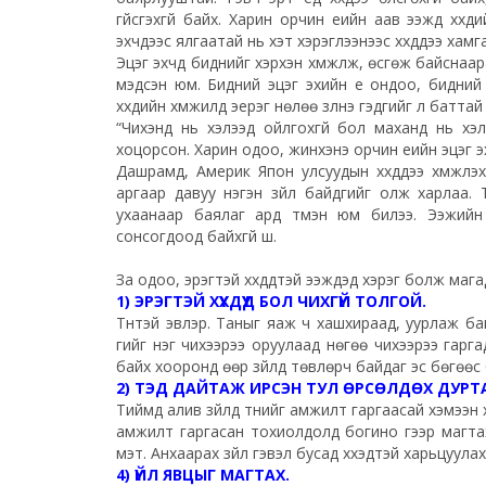
үгүйсгэхгүй байх. Харин орчин үеийн аав ээжүүд хү
эхчүүдээс ялгаатай нь хэт хэрэглээнээс хүүхдүүдээ хам
Эцэг эхчүүд биднийг хэрхэн хүмүүжүүлж, ѳсгѳж байсна
мэдсэн юм. Бидний эцэг эхийн үе ондоо, бидний хү
хүүхдийн хүмүүжилд эерэг нѳлѳѳ үзүүлнэ гэдгийг л батт
“Чихэнд нь хэлээд ойлгохгүй бол маханд нь хэл”
хоцорсон. Харин одоо, жинхэнэ орчин үеийн эцэг эхчүү
Дашрамд, Америк Япон улсуудын хүүхдүүдээ хүмүүжүүлэ
аргаар давуу нэгэн зүйл байдгийг олж харлаа. Тэр
ухаанаар баялаг ард түмэн юм билээ. Ээжийн
сонсогдоод байхгүй шүү.
За одоо, эрэгтэй хүүхдүүдтэй ээжүүдэд хэрэг болж маг
1) ЭРЭГТЭЙ ХҮҮХДҮҮД БОЛ ЧИХГҮЙ ТОЛГОЙ.
Түүнтэй эвлэр. Таныг яаж ч хашхираад, уурлаж байса
үгийг нэг чихээрээ оруулаад нөгөө чихээрээ гарг
байх хооронд өөр зүйлд төвлөрч байдаг эс бѳгѳѳс
2) ТЭД ДАЙТАЖ ИРСЭН ТУЛ ӨРСӨЛДӨХ ДУРТ
Тиймд алив зүйлд түүнийг амжилт гаргаасай хэмээн 
амжилт гаргасан тохиолдолд богино үгээр магтах.
мэт. Анхаарах зүйл гэвэл бусад хүүхэдтэй харьцуул
4) ҮЙЛ ЯВЦЫГ МАГТАХ.