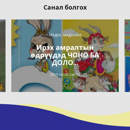
Санал болгох
Мэдээ, мэдээлэл
Ирэх амралтын
өдрүүдэд ЧОНО БА
ДОЛО...
2019 он 05 сар 17