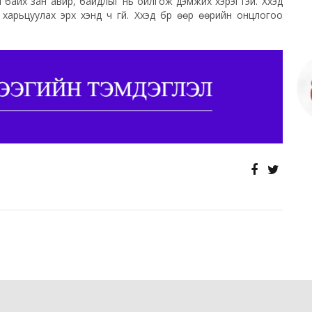
д л байх зан авир, байдлыг нь ойлгож дэмжих хэрэгтэй. Хүүхэд
харьцуулах эрх хэнд ч үгүй. Хүүхэд бүр өөр өөрийн онцлогоо