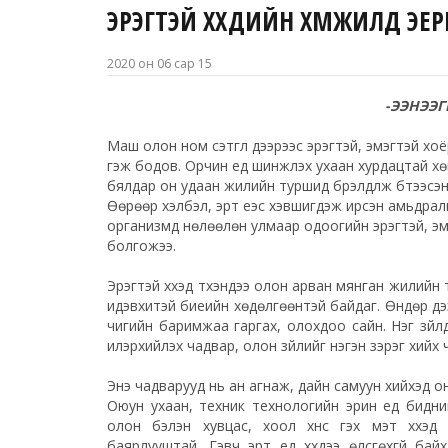
ЭРЭГТЭЙ ХҮҮХДИЙН ХҮМҮҮЖИЛД Э
2020 он 06 сар 15
-ЭЭНЭЭ
Маш олон ном сэтгүүл дээрээс эрэгтэй, эмэгтэй хоё
гэж бодов. Орчин үед шинжлэх ухаан хурдацтай хѳ
бялдар он удаан жилийн туршид бүрэлдүүлж бүтээсэн 
Ѳѳрѳѳр хэлбэл, эрт үеэс хэвшигдэж ирсэн амьдралын
организмд нѳлѳѳлѳн улмаар одоогийн эрэгтэй, эмэг
болгожээ.
Эрэгтэй хүүхэд түүхэндээ олон арван мянган жили
идэвхитэй биеийн хөдөлгөөнтэй байдаг. Өндөр дээрэ
чигийн баримжаа гаргах, олохдоо сайн. Нэг зүйл
илэрхийлэх чадвар, олон зүйлийг нэгэн зэрэг хий
Энэ чадварууд нь ан агнаж, дайн самуун хийхэд о
Оюун ухаан, техник технологийн эрин үед бидний 
олон бэлэн хувцас, хоол хүнс гэх мэт хүүхэд
баярлууштай. Гэвч эрт үед хүүхдээ ѳлсгѳхгүй ба