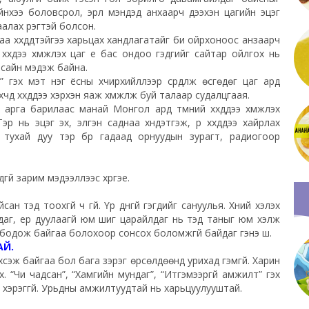
үхдийнхээ боловсрол, эрүүл мэндэд анхаарч дээхэн цагийн эцэг
гаалах үүрэгтэй болсон.
араа хүүхдүүдтэйгээ харьцах хандлагатайг би ойрхоноос анзаарч
үхдээ хүмүүжүүлэх цаг үе бас ондоо гэдгийг сайтар ойлгох нь
ай сайн мэдэж байна.
 гэх мэт нэг ёсны хүчирхийллээр сүрдүүлж ѳсгѳдѳг цаг ард
д хүүхдүүдээ хэрхэн яаж хүмүүжүүлж буй талаар судалцгаая.
х арга барилаас манай Монгол ард түмний хүүхдүүдээ хүмүүжүүлэх
 нь эцэг эх, элгэн саднаа хүндэтгэж, үр хүүхдүүдээ хайрлах
 тухай дуу тэр бүр гадаад орнуудын зурагт, радиогоор
адгүй зарим мэдээллээс хүргэе.
н тэд тоохгүй ч үгүй. Үр дүнгүй гэгдийг сануулья. Хүний хэлэх
адаг, ер дуулаагүй юм шиг царайлдаг нь тэд таныг юм хэлж
 бодож байгаа болохоор сонсох боломжгүй байдаг гэнэ шүү.
АЙ.
хүсэж байгаа бол бага зэрэг ѳрсѳлдѳѳнд урихад гэмгүй. Харин
 “Чи чадсан”, “Хамгийн мундаг”, “Итгэмээргүй амжилт” гэх
ах хэрэггүй. Урьдны амжилтуудтай нь харьцуулууштай.