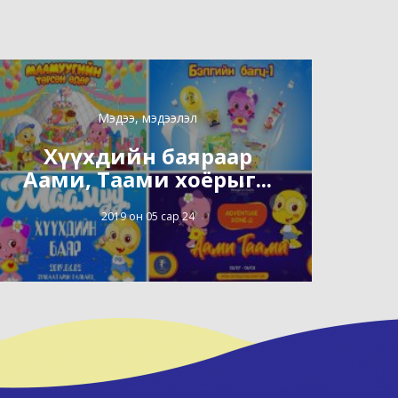
Мэдээ, мэдээлэл
Хүүхдийн баяраар
Аами, Таами хоёрыг...
2019 он 05 сар 24