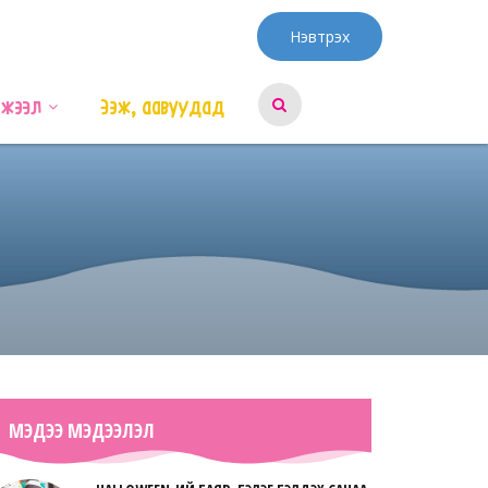
Нэвтрэх
эжээл
Ээж, аавуудад
МЭДЭЭ МЭДЭЭЛЭЛ