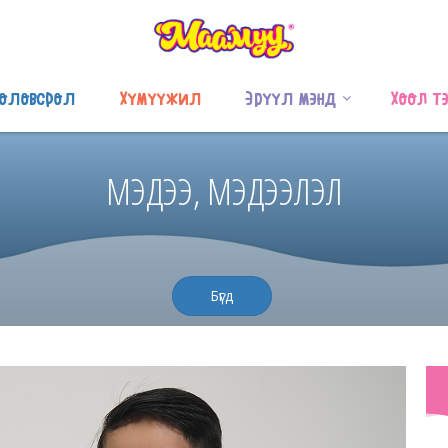
оловсрол
Хүмүүжил
Эрүүл мэнд
Хоол т
МЭДЭЭ, МЭДЭЭЛЭЛ
Бүгд