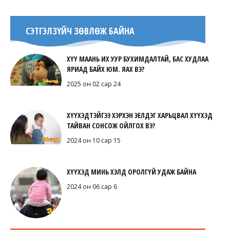
СЭТГЭЛЗҮЙЧ ЗӨВЛӨЖ БАЙНА
ХҮҮ МААНЬ ИХ УУР БУХИМДАЛТАЙ, БАС ХУДЛАА
ЯРИАД БАЙХ ЮМ. ЯАХ ВЭ?
2025 он 02 сар 24
ХҮҮХЭДТЭЙГЭЭ ХЭРХЭН ЭЕЛДЭГ ХАРЬЦВАЛ ХҮҮХЭД
ТАЙВАН СОНСОЖ ОЙЛГОХ ВЭ?
2024 он 10 сар 15
ХҮҮХЭД МИНЬ ХЭЛД ОРОЛГҮЙ УДАЖ БАЙНА
2024 он 06 сар 6