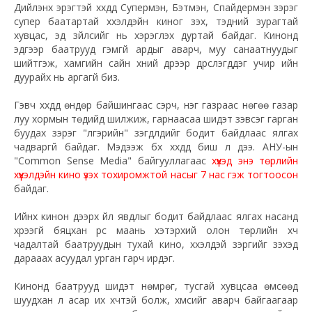
Дийлэнх эрэгтэй хүүхдүүд Супермэн, Бэтмэн, Спайдермэн зэрэг
супер баатартай хүүхэлдэйн киног үзэх, тэдний зурагтай
хувцас, эд зүйлсийг нь хэрэглэх дуртай байдаг. Кинонд
эдгээр баатрууд гэмгүй ардыг аварч, муу санаатнуудыг
шийтгэж, хамгийн сайн хүний дүрээр дүрслэгддэг учир ийн
дуурайх нь аргагүй биз.
Гэвч хүүхдүүд өндөр байшингаас үсэрч, нэг газраас нөгөө газар
луу хормын төдийд шилжиж, гарнаасаа шидэт зэвсэг гарган
буудах зэрэг "үлгэрийн" үзэгдлүүдийг бодит байдлаас ялгах
чадваргүй байдаг. Мэдээж бүх хүүхдүүд биш л дээ. АНУ-ын
"Common Sense Media" байгууллагаас
хүүхэд энэ төрлийн
хүүхэлдэйн кино үзэх тохиромжтой насыг 7 нас гэж тогтоосон
байдаг.
Ийнхүү кинон дээрх үйл явдлыг бодит байдлаас ялгах насанд
хүрээгүй бяцхан үрс маань хэтэрхий олон төрлийн хүч
чадалтай баатруудын тухай кино, хүүхэлдэй зэргийг үзэхэд
дарааах асуудал урган гарч ирдэг.
Кинонд баатрууд шидэт нөмрөг, тусгай хувцсаа өмсөөд
шуудхан л асар их хүчтэй болж, хүмүүсийг аварч байгаагаар