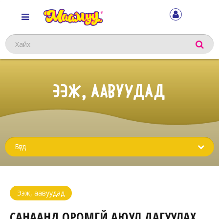
Хайх
ЭЭЖ, ААВУУДАД
Sub
menu
Ээж, аавуудад
САНААНД ОРОМГҮЙ АЮУЛ ДАГУУЛАХ