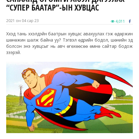
“СУПЕР БААТАР”-ЫН ХУВЦАС
2021 он 04 сар 23
4,011
Хүүхэд тань хүүхэлдэйн баатрын хувцас авахуулах гэж өдөржин
шөнөжин шалж байна уу? Тэгвэл өдрийн бодол, шөнийн зүүд
болсон энэ хувцсыг нь авч өгөхөөсөө өмнө сайтар бодож
үзээрэй.