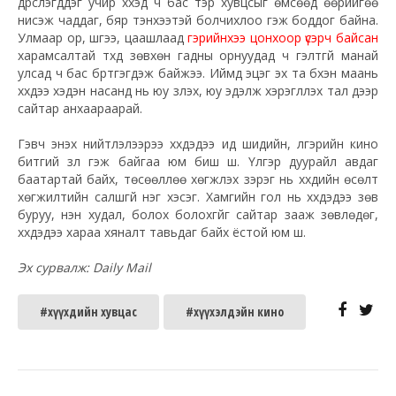
дүрслэгддэг учир хүүхэд ч бас тэр хувцсыг өмсөөд өөрийгөө
нисэж чаддаг, бяр тэнхээтэй болчихлоо гэж боддог байна.
Улмаар ор, шүүгээ, цаашлаад
гэрийнхээ цонхоор үсэрч байсан
харамсалтай түүхүүд зөвхөн гадны орнуудад ч гэлтгүй манай
улсад ч бас бүртгэгдэж байжээ. Иймд эцэг эх та бүхэн маань
хүүхдээ хэдэн насанд нь юу үзүүлэх, юу эдэлж хэрэглүүлэх тал дээр
сайтар анхаараарай.
Гэвч энэхүү нийтлэлээрээ хүүхдэдээ ид шидийн, үлгэрийн кино
битгий үзүүл гэж байгаа юм биш шүү. Үлгэр дуурайл авдаг
баатартай байх, төсөөллөө хөгжүүлэх зэрэг нь хүүхдийн өсөлт
хөгжилтийн салшгүй нэг хэсэг. Хамгийн гол нь хүүхдэдээ зөв
буруу, үнэн худал, болох болохгүйг сайтар зааж зөвлөдөг,
хүүхдэдээ хараа хяналт тавьдаг байх ёстой юм шүү.
Эх сурвалж: Daily Mail
#хүүхдийн хувцас
#хүүхэлдэйн кино