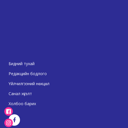
Бидний тухай
Редакцийн бодлого
Үйлчилгээний нөхцөл
Санал хүсэлт
Холбоо барих