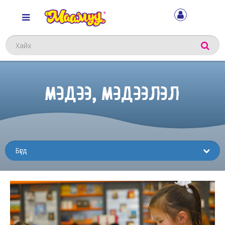
Хайх
МЭДЭЭ, МЭДЭЭЛЭЛ
Sub
menu