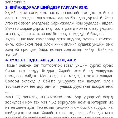
зайлсхийнэ.
3. ӨӨРИЙНХӨӨ ДУРААР ШИЙДВЭР ГАРГАГЧ ЭЭЖ:
Хүүхдийн хүсэл сонирхол, насны онцлогийг тооцоолохгүйгээр
өөрт таалагдсан өнгө үзэмж, өөрөө багадаа дуртай байсан
үлгэр гэх зэрэг өгөгдлөөр баримжаалж ном худалдан авдаг.
Улмаар хүүхдийн дургүй, түүнд таалагдаагүй номыг хүчээр уншиж,
энэ нь удаан үргэлжлэх юм бол хүүхэд номд дургүй болдог.
Хүүхдийн наснаас хамаараад утга агуулга, зургийн хэмжээ,
өнгө, сонирхол гээд олон хүчин зүйлийг судалж уншиж үзэж
хүүхэдтэй ярилцаж байж номын сонголтыг хийдэг байх нь
тустай.
4. ХҮЛЭЭЛТ ӨНДӨР ТАВЬДАГ ЭЭЖ, ААВ:
Номыг зөвхөн үсэг тогтоолгох эсвэл уншиж сургах сурах
бичиг гэж андуу боддог. Хүүхдийг хүсээгүй үед уншуулах
оролдого хийдэг. Мөн хүүхэд үсгээ мэдээд жоохон уншдаг
болоод эхлэхэд л байнга уншуулах гэж шахдаг, олон
төрлийн ном нэг дор авч өгч уншиж дуусгахыг шахдаг ээж
аав.
Мөн EQ хөгжүүлэх, IQ хөгжүүлэх ном, уур уцаартай хүүхдэд
зориулсан ном гэх мэт “...-д зориулсан ном”-д хэтэрхий их
итгэл хүлээлгэдэг. Тэр номыг уншчих л юм бол бүх асуудал нь
шийдэгдэх юм шиг. Хүүхдийн сэтгэл хөдлөл нь бүхэлдээ маш
төвөгтэй ба түүнийг шийдэх арга зам ч гэсэн маш олон төрөл