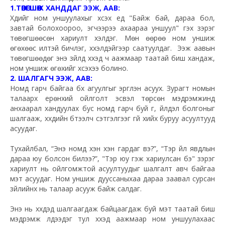
1.ТӨВӨГШӨӨЖ ХАНДДАГ ЭЭЖ, ААВ:
Хүүдийг ном уншуулахыг хүсэх үед "Байж бай, дараа бол,
завтай болохоороо, эгчээрээ ахаараа уншуул" гэх зэрэг
төвөгшөөсөн хариулт хэлдэг. Мөн өөрөө ном уншиж
өгөхөөс илүүтэй бичлэг, хүүхэлдэйгээр саатуулдаг. Ээж аавын
төвөгшөөдөг энэ зүйлд хүүхэд ч аажмаар таатай биш хандаж,
ном уншиж өгөхийг хүсэхээ болино.
2. ШАЛГАГЧ ЭЭЖ, ААВ:
Номд гарч байгаа бүх агуулгыг эргүүлэн асуух. Зурагт номын
талаарх ерөнхий ойлголт эсвэл төрсөн мэдрэмжинд
анхаарал хандуулах бус номд гарч буй үг, үйлдэл болгоныг
шалгааж, хүүхдийн бүтээлч сэтгэлгээг үгүй хийх буруу асуултууд
асуудаг.
Тухайлбал, “Энэ номд хэн хэн гардаг вэ?”, “Тэр үйл явдлын
дараа юу болсон билээ?”, "Тэр юу гэж хариулсан бэ" зэрэг
хариулт нь ойлгомжтой асуултуудыг шалгалт авч байгаа
мэт асуудаг. Ном уншиж дууссаныхаа дараа заавал сурсан
зүйлийнх нь талаар асууж байж салдаг.
Энэ нь хүүхдэд шалгаагдаж байцаагдаж буй мэт таатай биш
мэдрэмж үлдээдэг тул хүүхэд аажмаар ном уншуулахаас