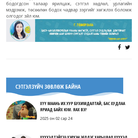
бодогдсон талаар ярилцаж, сэтгэл хөдлөл, урлагийн
мэдрэмж, төсөөлөн бодох чадвар зэргийг хөгжүүлэх боломж
олгодог зүйл юм.
СЭТГЭЛЗҮЙЧ ЗӨВЛӨЖ БАЙНА
ХҮҮ МААНЬ ИХ УУР БУХИМДАЛТАЙ, БАС ХУДЛАА
ЯРИАД БАЙХ ЮМ. ЯАХ ВЭ?
2025 он 02 сар 24
ХҮҮХЭДТЭЙГЭЭ ХЭРХЭН ЭЕЛДЭГ ХАРЬЦВАЛ ХҮҮХЭД