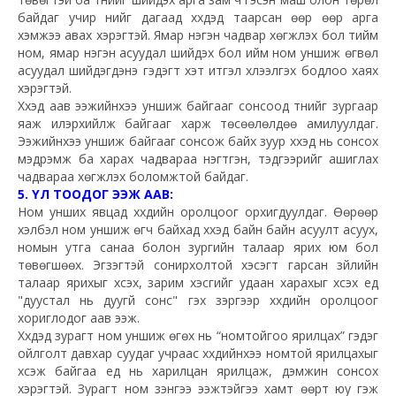
байдаг учир үүнийг дагаад хүүхдэд таарсан өөр өөр арга
хэмжээ авах хэрэгтэй. Ямар нэгэн чадвар хөгжүүлэх бол тийм
ном, ямар нэгэн асуудал шийдэх бол ийм ном уншиж өгвөл
асуудал шийдэгдэнэ гэдэгт хэт итгэл хүлээлгэх бодлоо хаях
хэрэгтэй.
Хүүхэд аав ээжийнхээ уншиж байгааг сонсоод түүнийг зургаар
яаж илэрхийлж байгааг харж төсөөлөлдөө амилуулдаг.
Ээжийнхээ уншиж байгааг сонсож байх зуур хүүхэд нь сонсох
мэдрэмж ба харах чадвараа нэгтгэн, тэдгээрийг ашиглах
чадвараа хөгжүүлэх боломжтой байдаг.
5. ҮЛ ТООДОГ ЭЭЖ ААВ:
Ном унших явцад хүүхдийн оролцоог орхигдуулдаг. Өөрөөр
хэлбэл ном уншиж өгч байхад хүүхэд байн байн асуулт асуух,
номын утга санаа болон зургийн талаар ярих юм бол
төвөгшөөх. Эгзэгтэй сонирхолтой хэсэгт гарсан зүйлийн
талаар ярихыг хүсэх, зарим хэсгийг удаан харахыг хүсэх үед
"дуустал нь дуугүй сонс" гэх зэргээр хүүхдийн оролцоог
хориглодог аав ээж.
Хүүхдэд зурагт ном уншиж өгөх нь “номтойгоо ярилцах” гэдэг
ойлголт давхар суудаг учраас хүүхдийнхээ номтой ярилцахыг
хүсэж байгаа үед нь харилцан ярилцаж, дэмжин сонсох
хэрэгтэй. Зурагт ном үзэнгээ ээжтэйгээ хамт өөрт юу гэж