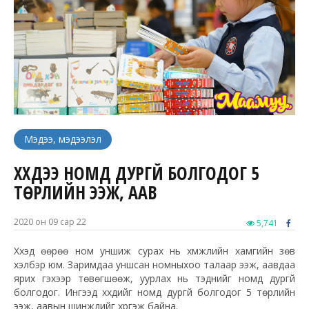
Мэдээ, мэдээлэл
ХҮҮХДЭЭ НОМД ДУРГҮЙ БОЛГОДОГ 5
ТӨРЛИЙН ЭЭЖ, ААВ
2020 он 09 сар 22
5,741
Хүүхэд өөрөө ном уншиж сурах нь хүмүүжлийн хамгийн зөв
хэлбэр юм. Заримдаа уншсан номныхоо талаар ээж, аавдаа
ярих гэхээр төвөгшөөж, уурлах нь тэднийг номд дургүй
болгодог. Ингээд хүүхдийг номд дургүй болгодог 5 төрлийн
ээж, аавын шинжүүдийг хүргэж байна.