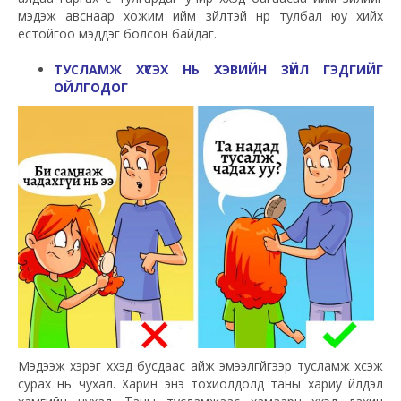
мэдэж авснаар хожим ийм зүйлтэй нүүр тулбал юу хийх
ёстойгоо мэддэг болсон байдаг.
ТУСЛАМЖ ХҮСЭХ НЬ ХЭВИЙН ЗҮЙЛ ГЭДГИЙГ
ОЙЛГОДОГ
Мэдээж хэрэг хүүхэд бусдаас айж эмээлгүйгээр тусламж хүсэж
сурах нь чухал. Харин энэ тохиолдолд таны хариу үйлдэл