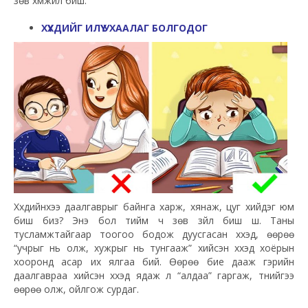
зөв хүмүүжил биш.
ХҮҮХДИЙГ ИЛҮҮ УХААЛАГ БОЛГОДОГ
Хүүхдийнхээ даалгаврыг байнга харж, хянаж, цуг хийдэг юм
биш биз? Энэ бол тийм ч зөв зүйл биш шүү. Таны
тусламжтайгаар тоогоо бодож дуусгасан хүүхэд, өөрөө
“учрыг нь олж, хужрыг нь тунгааж” хийсэн хүүхэд хоёрын
хооронд асар их ялгаа бий. Өөрөө бие дааж гэрийн
даалгавраа хийсэн хүүхэд ядаж л “алдаа” гаргаж, түүнийгээ
өөрөө олж, ойлгож сурдаг.