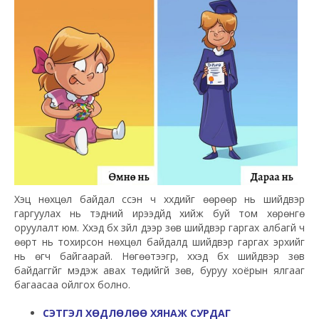
Хэцүү нөхцөл байдал үүссэн ч хүүхдийг өөрөөр нь шийдвэр
гаргуулах нь тэдний ирээдүйд хийж буй том хөрөнгө
оруулалт юм. Хүүхэд бүх зүйл дээр зөв шийдвэр гаргах албагүй ч
өөрт нь тохирсон нөхцөл байдалд шийдвэр гаргах эрхийг
нь өгч байгаарай. Нөгөөтээгүүр, хүүхэд бүх шийдвэр зөв
байдаггүйг мэдэж авах төдийгүй зөв, буруу хоёрын ялгааг
багаасаа ойлгох болно.
СЭТГЭЛ ХӨДЛӨЛӨӨ ХЯНАЖ СУРДАГ