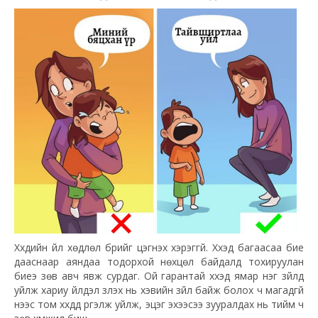
Хүүхдийн үйл хөдлөл бүрийг цэгнэх хэрэггүй. Хүүхэд багаасаа бие
дааснаар аяндаа тодорхой нөхцөл байдалд тохируулан
биеэ зөв авч явж сурдаг. Ой гарантай хүүхэд ямар нэг зүйлд
уйлж хариу үйлдэл үзүүлэх нь хэвийн зүйл байж болох ч магадгүй
үүнээс том хүүхдүүд үргэлж уйлж, эцэг эхээсээ зууралдах нь тийм ч