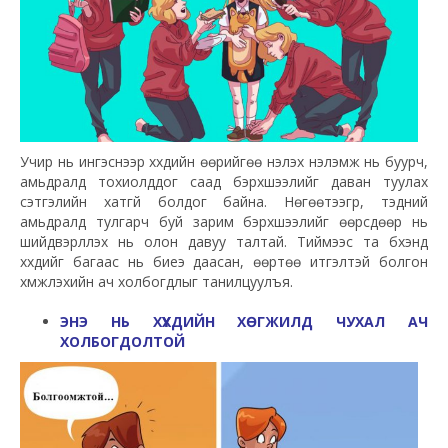
Учир нь ингэснээр хүүхдийн өөрийгөө үнэлэх үнэлэмж нь буурч,
амьдралд тохиолддог саад бэрхшээлийг даван туулах
сэтгэлийн хатгүй болдог байна. Нөгөөтээгүүр, тэдний
амьдралд тулгарч буй зарим бэрхшээлийг өөрсдөөр нь
шийдвэрлүүлэх нь олон давуу талтай. Тиймээс та бүхэнд
хүүхдийг багаас нь биеэ даасан, өөртөө итгэлтэй болгон
хүмүүжүүлэхийн ач холбогдлыг танилцуулъя.
ЭНЭ НЬ ХҮҮХДИЙН ХӨГЖИЛД ЧУХАЛ АЧ
ХОЛБОГДОЛТОЙ