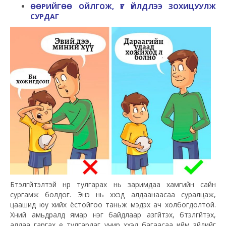
ӨӨРИЙГӨӨ ОЙЛГОЖ, ҮГ ҮЙЛДЛЭЭ ЗОХИЦУУЛЖ
СУРДАГ
Бүтэлгүйтэлтэй нүүр тулгарах нь заримдаа хамгийн сайн
сургамж болдог. Энэ нь хүүхэд алдаанаасаа суралцаж,
цаашид юу хийх ёстойгоо таньж мэдэх ач холбогдолтой.
Хүний амьдралд ямар нэг байдлаар азгүйтэх, бүтэлгүйтэх,
алдаа гаргах үе тулгардаг учир хүүхэд багаасаа ийм зүйлийг