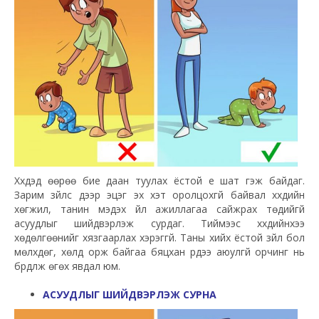
Хүүхдэд өөрөө бие даан туулах ёстой үе шат гэж байдаг.
Зарим зүйлс дээр эцэг эх хэт оролцохгүй байвал хүүхдийн
хөгжил, танин мэдэх үйл ажиллагаа сайжрах төдийгүй
асуудлыг шийдвэрлэж сурдаг. Тиймээс хүүхдийнхээ
хөдөлгөөнийг хязгаарлах хэрэггүй. Таны хийх ёстой зүйл бол
мөлхдөг, хөлд орж байгаа бяцхан үрдээ аюулгүй орчинг нь
бүрдүүлж өгөх явдал юм.
АСУУДЛЫГ ШИЙДВЭРЛЭЖ СУРНА