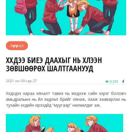
Хүмүүжил
ХҮҮХДЭЭ БИЕЭ ДААХЫГ НЬ ХҮЛЭЭН
ЗӨВШӨӨРӨХ ШАЛТГААНУУД
2021 он 09 сар 27
3,331
Хүүхдэдээ хараа хяналт тавих нь мэдээж сайн хэрэг боловч
амьдралынх нь үйл хөдлөл бүрийг хянаж, зааж зааварлах нь
тухайн хүүхдийн ирээдүйд “муугаар” нөлөөлдөг аж.