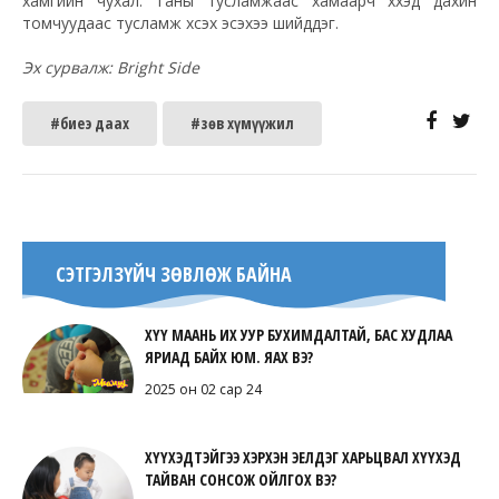
хамгийн чухал. Таны тусламжаас хамаарч хүүхэд дахин
томчуудаас тусламж хүсэх эсэхээ шийддэг.
Эх сурвалж: Bright Side
#биеэ даах
#зөв хүмүүжил
СЭТГЭЛЗҮЙЧ ЗӨВЛӨЖ БАЙНА
ХҮҮ МААНЬ ИХ УУР БУХИМДАЛТАЙ, БАС ХУДЛАА
ЯРИАД БАЙХ ЮМ. ЯАХ ВЭ?
2025 он 02 сар 24
ХҮҮХЭДТЭЙГЭЭ ХЭРХЭН ЭЕЛДЭГ ХАРЬЦВАЛ ХҮҮХЭД
ТАЙВАН СОНСОЖ ОЙЛГОХ ВЭ?