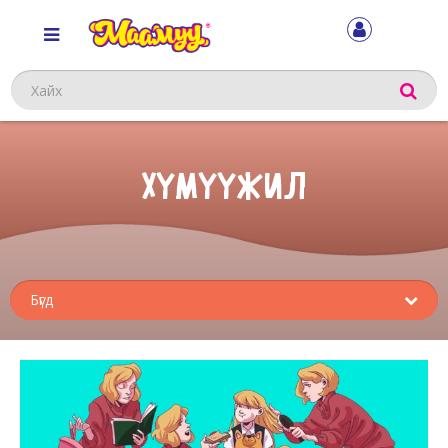
Хайх
ХҮМҮҮЖИЛ
Sub
menu