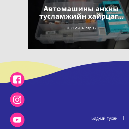
Автомашины анхны
тусламжийн хайрцаг...
2021 он 07 сар 12
Бидний тухай