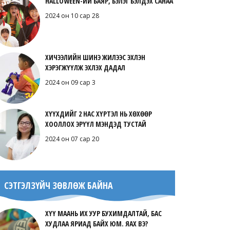
HALLOWEEN-ИЙ БАЯР, БЭЛЭГ БЭЛДЭХ САНАА
2024 он 10 сар 28
ХИЧЭЭЛИЙН ШИНЭ ЖИЛЭЭС ЭХЛЭН
ХЭРЭГЖҮҮЛЖ ЭХЛЭХ ДАДАЛ
2024 он 09 сар 3
ХҮҮХДИЙГ 2 НАС ХҮРТЭЛ НЬ ХӨХӨӨР
ХООЛЛОХ ЭРҮҮЛ МЭНДЭД ТУСТАЙ
2024 он 07 сар 20
СЭТГЭЛЗҮЙЧ ЗӨВЛӨЖ БАЙНА
ХҮҮ МААНЬ ИХ УУР БУХИМДАЛТАЙ, БАС
ХУДЛАА ЯРИАД БАЙХ ЮМ. ЯАХ ВЭ?