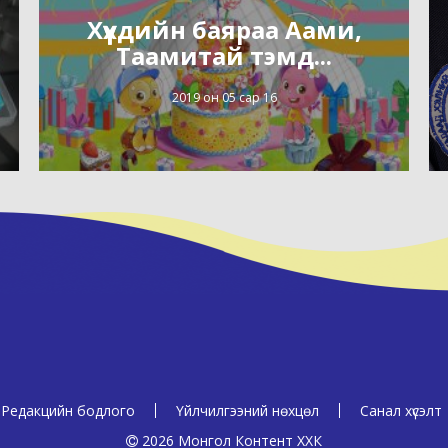
Хүүхдийн баяраа Аами,
Таамитай тэмд...
2019 он 05 сар 16
Редакцийн бодлого
Үйлчилгээний нөхцөл
Санал хүсэлт
2026 Монгол Контент ХХК