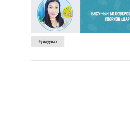
#уйлуулах