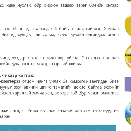
х, нүдээ нухлах, ойр ойрхон эвшээх зэрэг биеийн хэлээр
 эсвэл хүйтэн үед таалагдахгүй байгааг илэрхийлдэг. Хамраа
на. Энэ үед хувцсыг нь солих, эсвэл зузаан өлгийдөж өгвөл
нд хүүхэд үргэлжлүүлэн зөөлнөөр уйлна. Энэ үедээ тэд аав
биеийн дулааныг нь мэдэрснээр тайвширдаг.
, чихээр хатгах
/
энхээгээрээ огцом чанга уйлах ба хөмсөгөө зангидан биеэ
алууныг үзэж өвчний шинж тэмдгийн дохио байгаа эсэхийг
 байвал яаралтай эмчид хандах хэрэгтэй. Дур мэдэн эмчилгээ
г ажиглагддаг. Үүнийг нь сайн анзаарч аав ээж та хажууд нь
аарай.