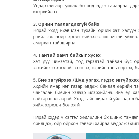
Уцаартайгаар уйлах бөгөөд нүдээ гараараа дара
илэрхийлнэ.
3. Орчин таалагдахгүй байх
Нярай хүүхдүүд ихэвчлэн тухайн орчин хэт халуун
үрчийлгэж нойр хүрсэн үеийнхээс илүү хүчтэй уйл
амархан тайвширна.
4. Тантай хамт байхыг хүсэх
Хэт дуу чимээтэй, тод гэрэлтэй тайван бус орчи
ээжийнхээ хоолойг сонсох, үнэрийг тань үнэртэх, 
5. Бие эвгүйрхэх /Шүд ургах, гэдэс эвгүйрхэх
Хүүхдийн ямар нэг газар өвдөж байвал өөрийн т
чангалан биеийн хэлээр илэрхийлнэ. Энэ үед х
сайтар шалгаарай. Хүүхэд тайвширахгүй уйлсаар л
хийж хэрхэвч болохгүй.
Нярай хүүхдэд ч сэтгэл хөдлөлийн бүх шинж тэмдэ
ярилцаж, ойр ойрхон тэвэрч хайраа мэдрүүлж байг