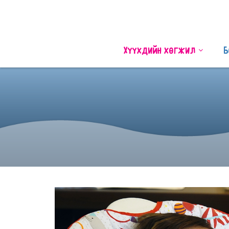
Хүүхдийн хөгжил
Б