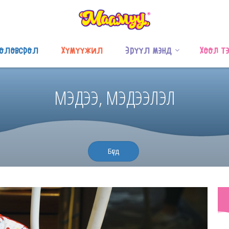
оловсрол
Хүмүүжил
Эрүүл мэнд
Хоол т
МЭДЭЭ, МЭДЭЭЛЭЛ
Бүгд