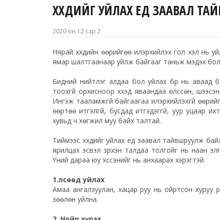
ХҮҮХДИЙГ УЙЛАХ ҮЕД ЗААВАЛ Т
2020 он 12 сар 2
Нярай хүүхдийн өөрийгөө илэрхийлэх гол хэл нь 
ямар шалтгаанаар уйлж байгааг таньж мэдэх бо
Бидний нийтлэг алдаа бол уйлах бүр нь аваад бай
тоохгүй орхисноор хүүхэд яваандаа өлссөн, шээсэн
Ингэж тааламжгүй байгаагаа илэрхийлэхгүй өөри
өөртөө итгэлгүй, бусдад итгэдэггүй, уур уцаар 
хувьд ч хөгжил муу байх талтай.
Тиймээс хүүхдийг уйлах үед заавал тайвшруулж бай
ярилцах эсвэл зүрхэн талдаа толгойг нь наан элг
Үүний дараа юу хүссэнийг нь анхаарах хэрэгтэй.
1.Өлсөөд уйлах
Амаа ангалзуулан, хацар руу нь ойртсон хуруу р
зөөлөн уйлна.
2. Нойр хүрэх