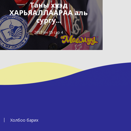
Таны хүүхэд
ХАРЬЯАЛЛААРАА аль
сургу...
2017 он 05 сар 4
Холбоо барих