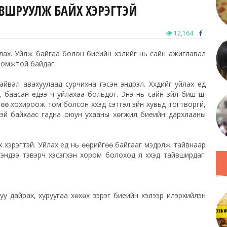
АЙВШРУУЛЖ БАЙХ ХЭРЭГТЭЙ
12,164
уйлах. Уйлж байгаа болон биеийн хэлийг нь сайн ажиглавал
ломжтой байдаг.
вал авахуулаад сурчихна гэсэн эндүүрэл. Хүүхдийг уйлах үед
, баасан үедээ ч уйлахаа больдог. Энэ нь сайн зүйл биш шүү.
йгөө хохироож том болс
он хүүхэд сэтгэл зүйн хувьд тогтворгүй,
ихтэй байхаас гадна оюун ухааны хөгжил биеийн дархлааны
х хэрэгтэй. Уйлах үед нь өөрийгөө байгааг мэдрүүлж тайвнаар
эндээ тэвэрч хэсэгхэн хором болоход л хүүхэд тайвширдаг.
уу дайрах, хуруугаа хөхөх зэрэг биеийн хэлээр илэрхийлэн