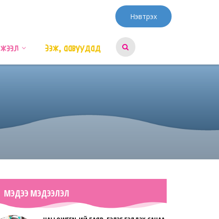
Нэвтрэх
эжээл
Ээж, аавуудад
МЭДЭЭ МЭДЭЭЛЭЛ