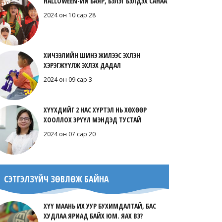
HALLOWEEN-ИЙ БАЯР, БЭЛЭГ БЭЛДЭХ САНАА
2024 он 10 сар 28
ХИЧЭЭЛИЙН ШИНЭ ЖИЛЭЭС ЭХЛЭН
ХЭРЭГЖҮҮЛЖ ЭХЛЭХ ДАДАЛ
2024 он 09 сар 3
ХҮҮХДИЙГ 2 НАС ХҮРТЭЛ НЬ ХӨХӨӨР
ХООЛЛОХ ЭРҮҮЛ МЭНДЭД ТУСТАЙ
2024 он 07 сар 20
СЭТГЭЛЗҮЙЧ ЗӨВЛӨЖ БАЙНА
ХҮҮ МААНЬ ИХ УУР БУХИМДАЛТАЙ, БАС
ХУДЛАА ЯРИАД БАЙХ ЮМ. ЯАХ ВЭ?