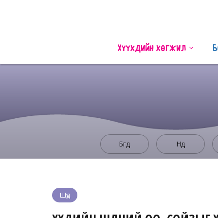
Хүүхдийн хөгжил
Б
Бүгд
Нүд
Шүд