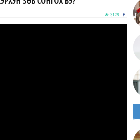
ЭРХЭН ЗӨВ СОНГОХ ВЭ?
9,129