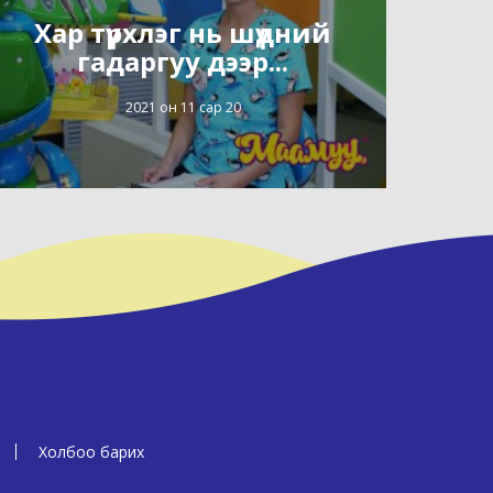
Хар түрхлэг нь шүдний
гадаргуу дээр...
2021 он 11 сар 20
Холбоо барих