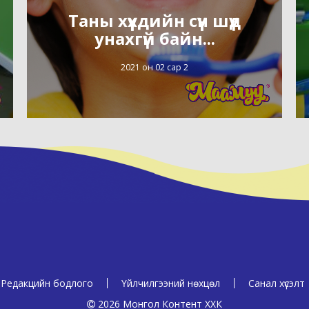
Таны хүүхдийн сүүн шүд
унахгүй байн...
2021 он 02 сар 2
Редакцийн бодлого
Үйлчилгээний нөхцөл
Санал хүсэлт
2026 Монгол Контент ХХК