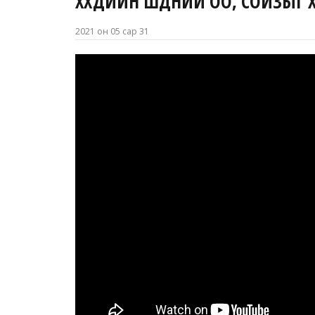
ХҮҮХДИЙН ШҮДНИЙ ОО, СОЙЗЫГ Х
2021 он 05 сар 31