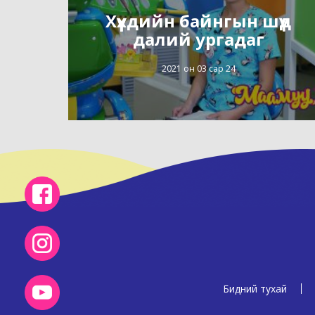
Хүүхдийн байнгын шүд
далий ургадаг
2021 он 03 сар 24
Бидний тухай