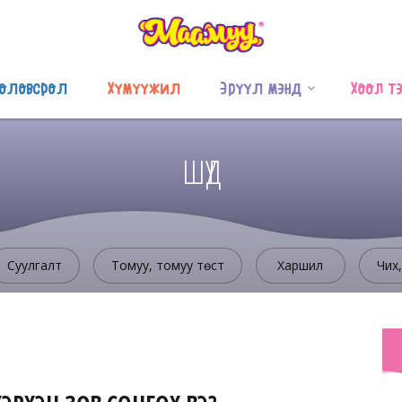
оловсрол
Хүмүүжил
Эрүүл мэнд
Хоол т
ШҮД
Суулгалт
Томуу, томуу төст
Харшил
Чих