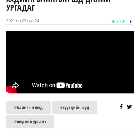
УРГАДАГ
2021 он 03 сар 24
9,701
#байнгын шүд
#хүүхдийн шүд
#шүдний ургалт