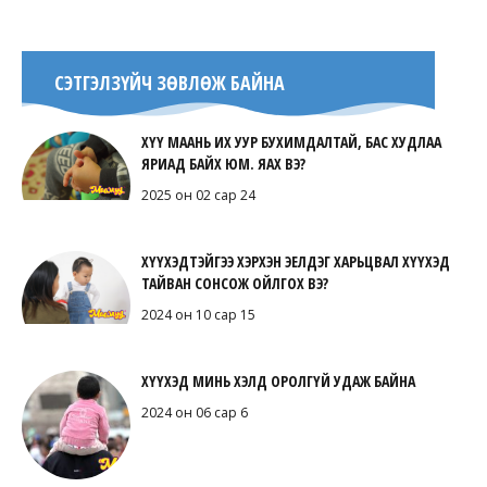
СЭТГЭЛЗҮЙЧ ЗӨВЛӨЖ БАЙНА
ХҮҮ МААНЬ ИХ УУР БУХИМДАЛТАЙ, БАС ХУДЛАА
ЯРИАД БАЙХ ЮМ. ЯАХ ВЭ?
2025 он 02 сар 24
ХҮҮХЭДТЭЙГЭЭ ХЭРХЭН ЭЕЛДЭГ ХАРЬЦВАЛ ХҮҮХЭД
ТАЙВАН СОНСОЖ ОЙЛГОХ ВЭ?
2024 он 10 сар 15
ХҮҮХЭД МИНЬ ХЭЛД ОРОЛГҮЙ УДАЖ БАЙНА
2024 он 06 сар 6