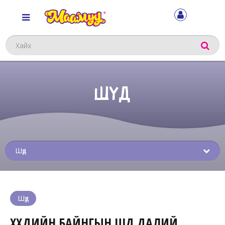
Хайх
ШҮД
Sub
menu
Шүд
ХҮҮХДИЙН БАЙНГЫН ШҮД ДАЛИЙ