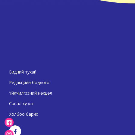
Бидний тухай
Редакцийн бодлого
Үйлчилгээний нөхцөл
Санал хүсэлт
Холбоо барих