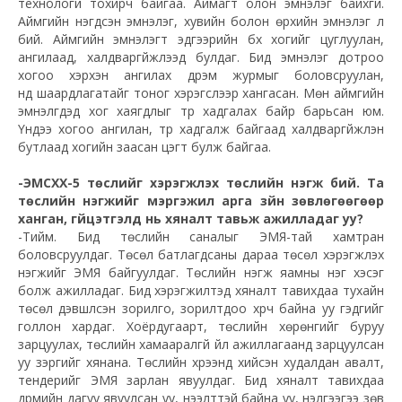
технологи тохирч байгаа. Аймагт олон эмнэлэг байхгүй.
Аймгийн нэгдсэн эмнэлэг, хувийн болон өрхийн эмнэлэг л
бий. Аймгийн эмнэлэгт эдгээрийн бүх хогийг цуглуулан,
ангилаад, халдваргүйжүүлээд булдаг. Бид эмнэлэг дотроо
хогоо хэрхэн ангилах дүрэм журмыг боловсруулан,
үүнд шаардлагатайг тоног хэрэгслээр хангасан. Мөн аймгийн
эмнэлгүүдэд хог хаягдлыг түр хадгалах байр барьсан юм.
Үүндээ хогоо ангилан, түр хадгалж байгаад халдваргүйжүүлэн
бутлаад хогийн заасан цэгт булж байгаа.
-ЭМСХХ-5 төслийг хэрэгжүүлэх төслийн нэгж бий. Та
төслийн нэгжийг мэргэжил арга зүйн зөвлөгөөгөөр
ханган, гүйцэтгэлд нь хяналт тавьж ажилладаг уу?
-Тийм. Бид төслийн саналыг ЭМЯ-тай хамтран
боловсруулдаг. Төсөл батлагдсаны дараа төсөл хэрэгжүүлэх
нэгжийг ЭМЯ байгуулдаг. Төслийн нэгж яамны нэг хэсэг
болж ажилладаг. Бид хэрэгжилтэд хяналт тавихдаа тухайн
төсөл дэвшүүлсэн зорилго, зорилтдоо хүрч байна уу гэдгийг
голлон хардаг. Хоёрдугаарт, төслийн хөрөнгийг буруу
зарцуулах, төслийн хамааралгүй үйл ажиллагаанд зарцуулсан
уу зэргийг хянана. Төслийн хүрээнд хийсэн худалдан авалт,
тендерийг ЭМЯ зарлан явуулдаг. Бид хяналт тавихдаа
дүрмийн дагуу явуулсан уу, нээлттэй байна уу, үнэлгээгээ зөв