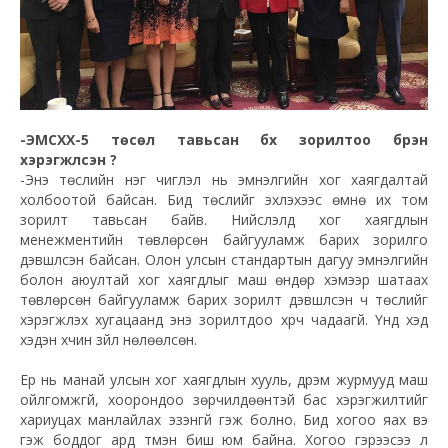
-ЭМСХХ-5 төсөл тавьсан бүх зорилтоо бүрэн
хэрэгжүүлсэн үү?
-Энэ төслийн нэг чиглэл нь эмнэлгийн хог хаягдалтай
холбоотой байсан. Бид төслийг эхлэхээс өмнө их том
зорилт тавьсан байв. Нийслэлд хог хаягдлын
менежментийн төвлөрсөн байгууламж барих зорилго
дэвшүүлсэн байсан. Олон улсын стандартын дагуу эмнэлгийн
болон аюултай хог хаягдлыг маш өндөр хэмээр шатаах
төвлөрсөн байгууламж барих зорилт дэвшүүлсэн ч төслийг
хэрэгжүүлэх хугацаанд энэ зорилтдоо хүрч чадаагүй. Үүнд хэд
хэдэн хүчин зүйл нөлөөлсөн.
Ер нь манай улсын хог хаягдлын хууль, дүрэм журмууд маш
ойлгомжгүй, хоорондоо зөрчилдөөнтэй бас хэрэгжилтийг
хариуцах манлайлах эзэнгүй гэж болно. Бид хогоо яах вэ
гэж боддог ард түмэн биш юм байна. Хогоо гэрээсээ л