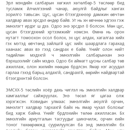
Эрүүл мэндийн салбарын хөгжил хөтөлбөр-5 төслөөр бид
тусламж үйлчилгээний чанар, аюулгүй байдлыг хангах
зорилго тавьсан. Цус, цусан бүтээгдэхүүнээр дамжин өвчтөн
халдвар авах эрсдэл өндөр байв. Уг нь хүн өвчнөө эдгээх гэж
эмнэлэгт ирдэг шүү дээ. Одоо энэ эрсдэл 0 болсон. Мөн цус,
цусан бүтээгдэхүүний хүртээмжийг нэмсэн. Өмнө нь орон
нутагт томоохон осол болох, эх цус алдах, хагалгаа хийх
гэх мэтэд өвчтөнд зайлшгүй цус хийх шаардлага гарахад
хаанаас авах вэ гээд сандрах үе байв. Үүнийг олон нийт
төдийлөн мэдэхгүй ч эмнэлгийн салбарынхан энэ
бэрхшээлийг сайн мэднэ. Одоо бүх аймагт цусны салбар төв
ажиллаж, олон жилийн нөөцөө бүрдүүлсэн. Ямар нэг асуудал
гарлаа гэхэд барьц алдахгүй, сандрахгүй, өөрийн найдвартай
бүтээгдэхүүнтэй болсон.
ЭМСХХ-5 төслийн хоёр дахь чиглэл нь эмнэлгийн халдвар
хамгааллыг сайжруулах
.
Энэ төсөл яг цагаа олж
хэрэгжсэн. Ковидын улмаас эмнэлгийн аюулгүй орчин,
эмнэлэгт халдвар тархахгүй байх нь ямар чухал болохыг
бид харж байна. Үүнийг бүрдүүлэхийн төлөө ажилласан. Бүх
эмнэлгийн ариутгалын тасгуудыг шинэчилж, орчин үеийн
тоног төхөөрөмжүүд суурилуулсан ба энд эмнэлгийн бүх