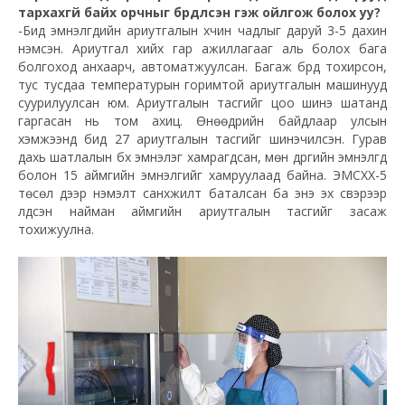
тархахгүй байх орчныг бүрдүүлсэн гэж ойлгож болох уу?
-Бид эмнэлгүүдийн ариутгалын хүчин чадлыг даруй 3-5 дахин
нэмсэн. Ариутгал хийх гар ажиллагааг аль болох бага
болгоход анхаарч, автоматжуулсан. Багаж бүрд тохирсон,
тус тусдаа температурын горимтой ариутгалын машинууд
суурилуулсан юм. Ариутгалын тасгийг цоо шинэ шатанд
гаргасан нь том ахиц. Өнөөдрийн байдлаар улсын
хэмжээнд бид 27 ариутгалын тасгийг шинэчилсэн. Гурав
дахь шатлалын бүх эмнэлэг хамрагдсан, мөн дүүргийн эмнэлгүүд
болон 15 аймгийн эмнэлгийг хамруулаад байна. ЭМСХХ-5
төсөл дээр нэмэлт санхүүжилт баталсан ба энэ эх үүсвэрээр
үлдсэн найман аймгийн ариутгалын тасгийг засаж
тохижуулна.