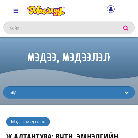
Хайх
МЭДЭЭ, МЭДЭЭЛЭЛ
Sub
menu
Мэдээ, мэдээлэл
Ж.АЛТАНТУЯА: ӨВЧТӨН, ЭМНЭЛГИЙН