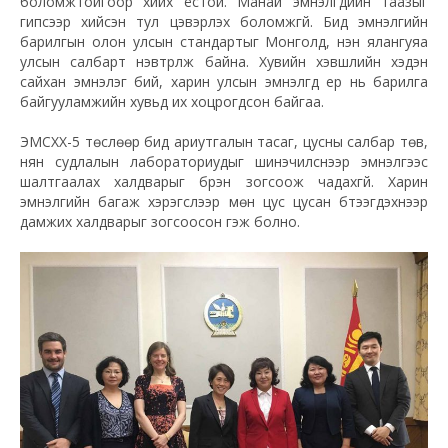
боломжтойгоор хийх ёстой. Манай эмнэлгүүдийн таазыг
гипсээр хийсэн тул цэвэрлэх боломжгүй. Бид эмнэлгийн
барилгын олон улсын стандартыг Монголд, нэн ялангуяа
улсын салбарт нэвтрүүлж байна. Хувийн хэвшлийн хэдэн
сайхан эмнэлэг бий, харин улсын эмнэлгүүд ер нь барилга
байгууламжийн хувьд их хоцрогдсон байгаа.
ЭМСХХ-5 төслөөр бид ариутгалын тасаг, цусны салбар төв,
нян судлалын лабораториудыг шинэчилснээр эмнэлгээс
шалтгаалах халдварыг бүрэн зогсоож чадахгүй. Харин
эмнэлгийн багаж хэрэгслээр мөн цус цусан бүтээгдэхүүнээр
дамжих халдварыг зогсоосон гэж болно.