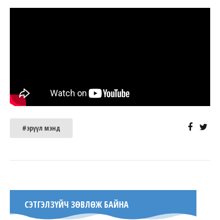
#эрүүл мэнд
СЭТГЭЛЗҮЙЧ ЗӨВЛӨЖ БАЙНА