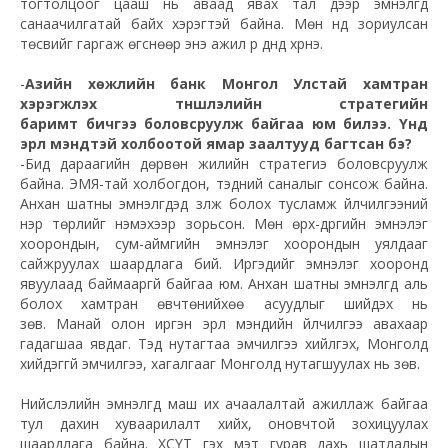
тогтолцоог цааш нь аваад явах тал дээр эмнэлгүүд
санаачилгатай байх хэрэгтэй байна. Мөн үүнд зориулсан
төсвийг гаргаж өгснөөр энэ ажил үр дүнд хүрнэ.
-
Азийн хөжлийн банк Монгол Улстай хамтран
хэрэгжүүлэх түншлэлийн стратегийн
баримт бичгээ боловсруулж байгаа юм билээ. Үүнд
эрүүл мэндтэй холбоотой ямар заалтууд багтсан бэ?
-Бид дараагийн дөрвөн жилийн стратегиэ боловсруулж
байна. ЭМЯ-тай холбогдон, тэдний саналыг сонсож байна.
Анхан шатны эмнэлгүүдэд үзүүлж болох тусламж үйлчилгээний
нэр төрлийг нэмэхээр зорьсон. Мөн өрх-дүүргийн эмнэлэг
хоорондын, сум-аймгийн эмнэлэг хоорондын уялдааг
сайжруулах шаардлага бий. Иргэдийг эмнэлэг хооронд
явуулаад баймааргүй байгаа юм. Анхан шатны эмнэлгүүд аль
болох хамтран өвчтөнийхөө асуудлыг шийдэх нь
зөв. Манай олон иргэн эрүүл мэндийн үйлчилгээ авахаар
гадагшаа явдаг. Тэд нутагтаа эмчилгээ хийлгэх, Монголд
хийдэггүй эмчилгээ, хагалгааг Монголд нутагшуулах нь зөв.
Нийслэлийн эмнэлгүүд маш их ачаалалтай ажиллаж байгаа
тул дахин хуваарилалт хийх, оновчтой зохицуулах
шаардлага байна. ХСҮТ гэх мэт гурав дахь шатлалын