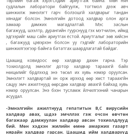
төрлийн багаж хэрэгслүүдийг ариутгаж байна. Мөн нян
судлалын лаборатори байгуулж, тогтмол дээж авч
шинжилж эмнэлэгт гарч болзошгүй халдварыг тандан
хянадаг болсон. Эмнэлгийн дотоод халдвар олон арга
замаар дамжих магадлалтай. Мэс заслын
багажууд, шээлтүүр, дурангийн гуурснууд гэх мэтчилэн, иймд
эдгээрийг маш сайн ариутгах ёстой. Ариутгалыг зөв хийсэн
үү, багажууд цэвэрхэн болсон уу гэдгийг лабораторийн
шинжилгээгээр байнга бататгах шаардлагатай байдаг.
Цаашид ковидоос өөр халдвар дахин гарна. Тэр
тохиолдолд эмнэлэг дотор халдвар тараахгүй байх
нөхцөлийг бүрдүүлэхэд энэ төсөл их хувь нэмэр оруулсан.
Эмнэлэгт халдвартай хүн орж ирэхэд өөр хүмүүст тараахгүйн
сацуу эмч ажилтнууд өөрсдөө халдвар авахгүй байхад хувь
нэмэр оруулсан. Энэ бүхэн тусламж үйлчилгээний чанарын
асуудал.
-Эмнэлгийн ажилтнууд гепатитын В,С вирусийн
халдвар авах, шүдээ эмчлүүлэх гэж очсон өвчтөн
багажаар дамжуулан халдвар авсан тохиолдлууд
бий. Мөн хэдхэн жилийн өмнө амаржих газарт
нярайн халдвар гарсан. Цаашид ийм халдварууд