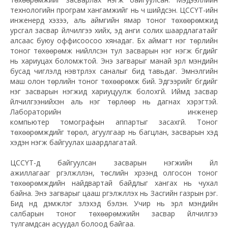
технологийн програм хангамжийг нь ч шийдсэн. ЦССҮТ-ийн
инженерүүд хэзээ, аль аймгийн ямар тоног төхөөрөмжид
урсгал засвар үйлчилгээ хийх, эд анги солих шаардлагатайг
алсаас буюу оффисоосоо хянадаг. Бүх аймагт нэг төрлийн
тоног төхөөрөмж нийлүүлсэн тул засварын нэг нэгж бүгдийг
нь хариуцах боломжтой. Энэ загварыг манай эрүүл мэндийн
бусад чиглэлд нэвтрүүлэх саналыг бид тавьдаг. Эмнэлгийн
маш олон төрлийн тоног төхөөрөмж бий. Эдгээрийг бүгдийг
нэг засварын нэгжид хариуцуулж болохгүй. Иймд засвар
үйлчилгээнийхэн аль нэг төрлөөр нь дагнах хэрэгтэй.
Лабораторийн инженер
компьютер томографын аппартыг засахгүй. Тоног
төхөөрөмжүүдийг төрөл, агуулгаар нь багцлан, засварын хэд
хэдэн нэгж байгуулах шаардлагатай.
ЦССҮТ-д байгуулсан засварын нэгжийн үйл
ажиллагааг үргэлжлүүлэн, төслийн хүрээнд олгосон тоног
төхөөрөмжүүдийн найдвартай байдлыг хангах нь чухал
байна. Энэ загварыг цааш үргэлжлүүлэх нь Засгийн газрын үүрэг.
Бид үүнд дэмжлэг үзүүлэхэд бэлэн. Учир нь эрүүл мэндийн
салбарын тоног төхөөрөмжийн засвар үйлчилгээ
тулгамдсан асуудал болоод байгаа.