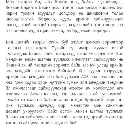
Мөн төслүүдээ бид аль болох цогц байхыг чухалчилдаг.
Зөвхөн барилга барих эсхүл тоног төхөөрөмж нийлүүлэх бус
харин тухайн асуудлыг цогцоор нь шийдэхийн төлөө
шаардлагатай бодлого, хууль дүрмийг сайжруулахаас
эхлээд, хүний нөөцийн сургалт, мэдээллийн тогтолцоо гэх
мэт зөөлөн дэд бүтцийг хамтад нь бүрдүүлэхийг зорьдог.
Бид Засгийн газрын хийж буй ажлыг дэмжих зорилгоор
төслүүдээ хэрэгжүүлдэг. Тухайн үед ямар асуудал илүүтэй
тулгамдаж байна, түүнийг шийдэхэд төсөл чиглэдэг юм. Эрүүл
мэндийн анхан шатны тусламж үйлчилгээг сайжруулах нь
бидний эхний төслүүдийн зорилго байв. Манай улсад өрхийн
эрүүл мэндийн тогтолцоо байгаагүй. Хот суурин газруудад
өрхийн эрүүл мэндийн төв байгуулахыг АХБ анх санаачилсан
юм. Мөн хөдөө орон нутгийн сумын эрүүл мэндийн төвүүдийн
үйл ажиллагааг сайжруулахад ихээхэн ач холбогдол өгч
ажилласан. Анхан шатны, нэн шаардлагатай тусламжийг
тухайн хүн хаана ч байсан авах нөхцөл бүрдүүлэхийг зорьсон.
Энэ тусламж иргэдэд ойр, чанартай мөн санхүүгийн
дарамт учруулахгүй байх ёстой. Анхан шатны тусламж
үйлчилгээг сайжруулах чиглэлийн төслүүд тодорхой амжилтад
хүрсэн ч сайжруулах зүйлс одоо ч бий.