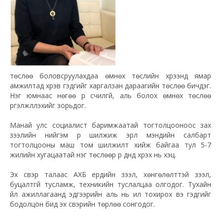
төслөө боловсруулахдаа өмнөх төслийн хүрээнд ямар
амжилтад хүрэв гэдгийг харгалзан дараагийн төслөө бичдэг.
Нэг юмнаас нөгөө рүү үсчилгүй, аль болох өмнөх төслөө
үргэлжлүүлэхийг зорьдог.
Манай улс социалист баримжаатай тогтолцооноос зах
зээлийн нийгэм рүү шилжиж эрүүл мэндийн салбарт
тогтолцооны маш том шилжилт хийж байгаа тул 5-7
жилийн хугацаатай нэг төслөөр үр дүнд хүрэх нь хэцүү.
Эх үүсвэр талаас АХБ ердийн зээл, хөнгөлөлттэй зээл,
буцалтгүй тусламж, техникийн туслалцаа олгодог. Тухайн
үйл ажиллагаанд эдгээрийн аль нь илүү тохирох вэ гэдгийг
бодолцон бид эх үүсвэрийн төрлөө сонгодог.