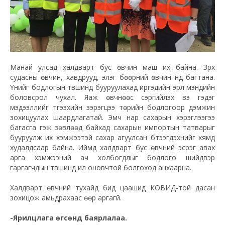
Манай улсад халдварт бус өвчин маш их байна. Зүрх
судасны өвчин, хавдрууд, элэг бөөрний өвчин үүнд багтана.
Үүнийг бодлогын түвшинд бууруулахад иргэдийн эрүүл мэндийн
боловсрол чухал. Яаж өвчнөөс сэргийлэх вэ гэдэг
мэдээллийг түгээхийн зэрэгцээ төрийн бодлогоор дэмжин
зохицуулах шаардлагатай. Эмч нар сахарын хэрэглээгээ
багасга гэж зөвлөөд байхад сахарын импортын татварыг
бууруулж их хэмжээтэй сахар агуулсан бүтээгдэхүүнийг хямд
худалдсаар байна. Иймд халдварт бус өвчний эсрэг авах
арга хэмжээний ач холбогдлыг бодлого шийдвэр
гаргагчдын түвшинд илүү оновчтой болгоход анхаарна.
Халдварт өвчний тухайд бид цаашид КОВИД-той дасан
зохицож амьдрахаас өөр аргагүй.
-Ярилцлага өгсөнд баярлалаа.