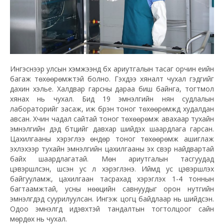
Ингэснээр улсын хэмжээнд бүх ариутгалын тасаг орчин үеийн
багаж төхөөрөмжтэй болно. Гэхдээ хяналт чухал гэдгийг
дахин хэлье. Халдвар гарсны дараа биш байнга, тогтмол
хянах нь чухал. Бид 19 эмнэлгийн нян судлалын
лабораторийг засаж, иж бүрэн тоног төхөөрөмжүүд худалдан
авсан. Хүчин чадал сайтай тоног төхөөрөмж авахаар тухайн
эмнэлгийн дэд бүтцийг давхар шийдэх шаардлага гарсан.
Цахилгааны хэрэглээ өндөр тоног төхөөрөмж ашиглаж
эхлэхээр тухайн эмнэлгийн цахилгааны эх үүсвэр найдвартай
байх шаардлагатай. Мөн ариутгалын тасгуудад
цэвэршүүлсэн, шүүсэн ус л хэрэглэнэ. Иймд ус цэвэршүүлэх
байгууламж, цахилгаан тасрахад хэрэглэх 1-4 тоннын
багтаамжтай, усны нөөцийн савнуудыг орон нутгийн
эмнэлгүүдэд суурилуулсан. Ингэж цогц байдлаар нь шийдсэн.
Одоо эмнэлгүүд идэвхтэй тандалтын тогтолцоог сайн
мөрдөх нь чухал.