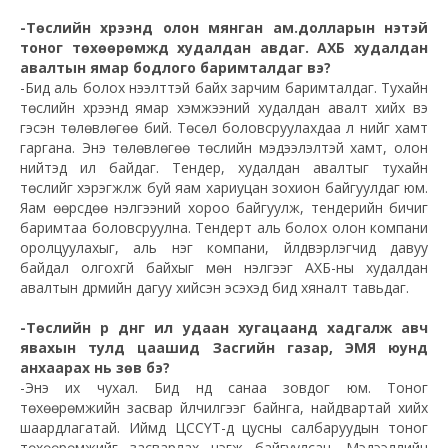
-Төслийн хүрээнд олон мянган ам.долларын үнэтэй
тоног төхөөрөмжүүд худалдан авдаг. АХБ худалдан
авалтын ямар бодлого баримталдаг вэ?
-Бид аль болох нээлттэй байх зарчим баримталдаг. Тухайн
төслийн хүрээнд ямар хэмжээний худалдан авалт хийх вэ
гэсэн төлөвлөгөө бий. Төсөл боловсруулахдаа л үүнийг хамт
гаргана. Энэ төлөвлөгөө төслийн мэдээлэлтэй хамт, олон
нийтэд ил байдаг. Тендер, худалдан авалтыг тухайн
төслийг хэрэгжүүлж буй яам хариуцан зохион байгуулдаг юм.
Яам өөрсдөө үнэлгээний хороо байгуулж, тендерийн бичиг
баримтаа боловсруулна. Тендерт аль болох олон компани
оролцуулахыг, аль нэг компани, үйлдвэрлэгчид давуу
байдал олгохгүй байхыг мөн үнэлгээг АХБ-ны худалдан
авалтын дүрмийн дагуу хийсэн эсэхэд бид хяналт тавьдаг.
-Төслийн үр дүнг илүү удаан хугацаанд хадгалж авч
явахын тулд цаашид Засгийн газар, ЭМЯ юунд
анхаарах нь зөв бэ?
-Энэ их чухал. Бид үүнд санаа зовдог юм. Тоног
төхөөрөмжийн засвар үйлчилгээг байнга, найдвартай хийх
шаардлагатай. Иймд ЦССҮТ-д цусны салбаруудын тоног
төхөөрөмжийг засварлах нэгж байгуулсан. Мэдээллийн