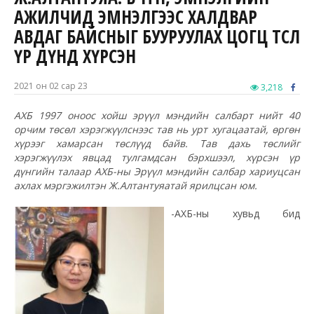
АЖИЛЧИД ЭМНЭЛГЭЭС ХАЛДВАР
АВДАГ БАЙСНЫГ БУУРУУЛАХ ЦОГЦ ТӨСӨЛ
ҮР ДҮНД ХҮРСЭН
2021 он 02 сар 23
3,218
АХБ 1997 оноос хойш эрүүл мэндийн салбарт нийт 40
орчим төсөл хэрэгжүүлснээс тав нь урт хугацаатай, өргөн
хүрээг хамарсан төслүүд байв. Тав дахь төслийг
хэрэгжүүлэх явцад тулгамдсан бэрхшээл, хүрсэн үр
дүнгийн талаар АХБ-ны Эрүүл мэндийн салбар хариуцсан
ахлах мэргэжилтэн Ж.Алтантуяатай ярилцсан юм.
-АХБ-ны хувьд бид