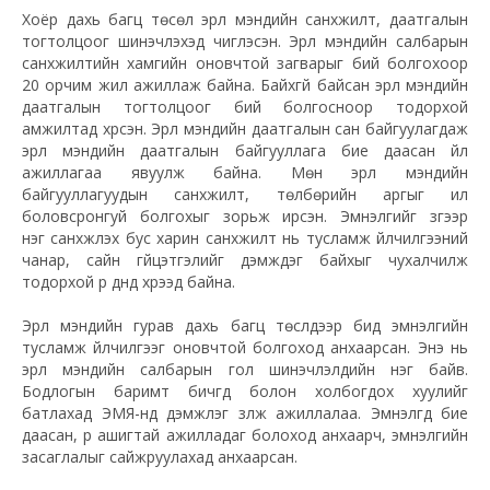
Хоёр дахь багц төсөл эрүүл мэндийн санхүүжилт, даатгалын
тогтолцоог шинэчлэхэд чиглэсэн. Эрүүл мэндийн салбарын
санхүүжилтийн хамгийн оновчтой загварыг бий болгохоор
20 орчим жил ажиллаж байна. Байхгүй байсан эрүүл мэндийн
даатгалын тогтолцоог бий болгосноор тодорхой
амжилтад хүрсэн. Эрүүл мэндийн даатгалын сан байгуулагдаж
эрүүл мэндийн даатгалын байгууллага бие даасан үйл
ажиллагаа явуулж байна. Мөн эрүүл мэндийн
байгууллагуудын санхүүжилт, төлбөрийн аргыг илүү
боловсронгуй болгохыг зорьж ирсэн. Эмнэлгийг зүгээр
нэг санхүүжүүлэх бус харин санхүүжилт нь тусламж үйлчилгээний
чанар, сайн гүйцэтгэлийг дэмждэг байхыг чухалчилж
тодорхой үр дүнд хүрээд байна.
Эрүүл мэндийн гурав дахь багц төслүүдээр бид эмнэлгийн
тусламж үйлчилгээг оновчтой болгоход анхаарсан. Энэ нь
эрүүл мэндийн салбарын гол шинэчлэлүүдийн нэг байв.
Бодлогын баримт бичгүүд болон холбогдох хуулийг
батлахад ЭМЯ-нд дэмжлэг үзүүлж ажиллалаа. Эмнэлгүүд бие
даасан, үр ашигтай ажилладаг болоход анхаарч, эмнэлгийн
засаглалыг сайжруулахад анхаарсан.