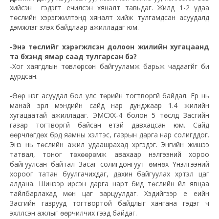
хийсэн үү гэдэгт үечилсэн хяналт тавьдаг. Жилд 1-2 удаа
төслийн хэрэгжилтэнд хяналт хийж тулгамдсан асуудалд
дэмжлэг үзүүлэх байдлаар ажилладаг юм.
-Энэ төслийг хэрэгжүүлсэн долоон жилийн хугацаанд
та бүхэнд ямар саад тулгарсан бэ?
-Хог хаягдлын төвлөрсөн байгууламж барьж чадаагүйг би
дурдсан.
-Өөр нэг асуудал бол улс төрийн тогтворгүй байдал. Ер нь
манай эрүүл мэндийн сайд нар дунджаар 1.4 жилийн
хугацаатай ажилладаг. ЭМСХХ-4 болон 5 төслүүд Засгийн
газар тогтворгүй байсан үетэй давхацсан юм. Сайд
өөрчлөгдөх бүрд яамны хэлтэс, газрын дарга нар солигддог.
Энэ нь төслийн ажил удаашрахад хүргэдэг. Энгийн жишээ
татвал, тоног төхөөрөмж авахаар үнэлгээний хороо
байгуулсан байтал Засаг солигдонгуут өмнөх Үнэлгээний
хороог татан буулгачихдаг, дахин байгуулах хүртэл цаг
алдана. Шинээр ирсэн дарга нарт бид төслийн үйл явцаа
тайлбарлахад мөн цаг зарцуулдаг. Хэдийгээр үе үеийн
Засгийн газрууд тогтвортой байдлыг хангана гэдэг ч
эхлүүлсэн ажлыг өөрчилчих гээд байдаг.