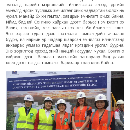
эмнэлгүүд нарийн мэргэшлийн үйлчилгээгээ үзүүлээд, дүүргийн
эмнэлгүүд үндсэн тусламж эмчилгээг хийх чадвартай болох нь
чухал. Манайд бүх хүн гэмтэл, хавдрын эмнэлэгт очиж байна.
Иймд бидний Сонгино хайрхан дүүрэгт барьсан эмнэлэгт эх
барих, гэмтлийн, мэс заслын гэх мэт бүх үйлчилгээг үзүүлнэ.
Энэ хэрээр гурав дахь шатлалын эмнэлгүүдийн ачаалал
буурч, илүү нарийн ур чадвар шаарсан эмчилгээ үйлчилгээнд
анхаарах улмаар гадагшаа явдаг иргэдийн урсгал буурна.
Энэ зорилтод хүрэхэд хүний нөөцийн асуудал чухал. Сонгино
хайрхан дүүрэгт барьсан эмнэлгийн загвараар бид дахин
хоёр дүүрэгт нэгдсэн эмнэлэг барихаар төлөвлөж байна.