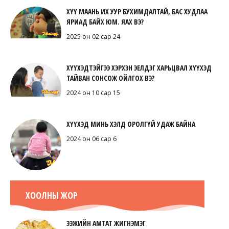
ХҮҮ МААНЬ ИХ УУР БУХИМДАЛТАЙ, БАС ХУДЛАА
ЯРИАД БАЙХ ЮМ. ЯАХ ВЭ?
2025 он 02 сар 24
ХҮҮХЭДТЭЙГЭЭ ХЭРХЭН ЭЕЛДЭГ ХАРЬЦВАЛ ХҮҮХЭД
ТАЙВАН СОНСОЖ ОЙЛГОХ ВЭ?
2024 он 10 сар 15
ХҮҮХЭД МИНЬ ХЭЛД ОРОЛГҮЙ УДАЖ БАЙНА
2024 он 06 сар 6
ХООЛНЫ ЖОР
ЭЭЖИЙН АМТАТ ЖИГНЭМЭГ