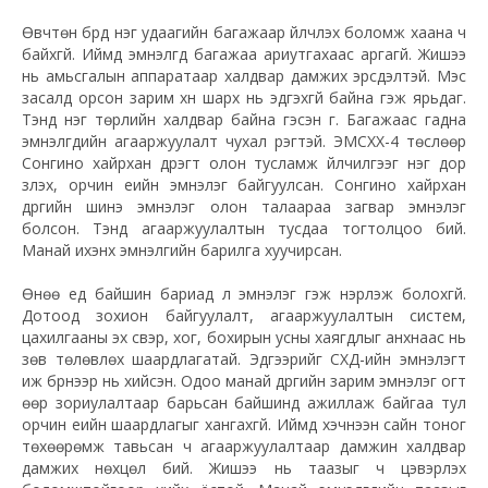
Өвчтөн бүрд нэг удаагийн багажаар үйлчлэх боломж хаана ч
байхгүй. Иймд эмнэлгүүд багажаа ариутгахаас аргагүй. Жишээ
нь амьсгалын аппаратаар халдвар дамжих эрсдэлтэй. Мэс
засалд орсон зарим хүн шарх нь эдгэхгүй байна гэж ярьдаг.
Тэнд нэг төрлийн халдвар байна гэсэн үг.
Багажаас гадна
эмнэлгүүдийн агааржуулалт чухал үүрэгтэй. ЭМСХХ-4 төслөөр
Сонгино хайрхан дүүрэгт олон тусламж үйлчилгээг нэг дор
үзүүлэх, орчин үеийн эмнэлэг байгуулсан. Сонгино хайрхан
дүүргийн шинэ эмнэлэг олон талаараа загвар эмнэлэг
болсон. Тэнд агааржуулалтын тусдаа тогтолцоо бий.
Манай ихэнх эмнэлгийн барилга хуучирсан.
Өнөө үед байшин бариад л эмнэлэг гэж нэрлэж болохгүй.
Дотоод зохион байгуулалт, агааржуулалтын систем,
цахилгааны эх үүсвэр, хог, бохирын усны хаягдлыг анхнаас нь
зөв төлөвлөх шаардлагатай. Эдгээрийг СХД-ийн эмнэлэгт
иж бүрнээр нь хийсэн. Одоо манай дүүргийн зарим эмнэлэг огт
өөр зориулалтаар барьсан байшинд ажиллаж байгаа тул
орчин үеийн шаардлагыг хангахгүй. Иймд хэчнээн сайн тоног
төхөөрөмж тавьсан ч агааржуулалтаар дамжин халдвар
дамжих нөхцөл бий. Жишээ нь таазыг ч цэвэрлэх