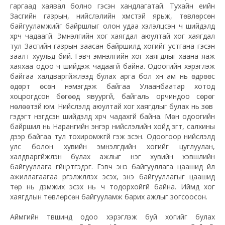
гаргаад хаявал болно гэсэн хандлагатай. Тухайн үеийн
Засгийн газрын, нийслэлийн хүмүүстэй ярьж, төвлөрсөн
байгууламжийг байршлыг олон удаа хэлэлцсэн ч шийдэлд
хүрч чадаагүй. Эмнэлгийн хог хаягдал аюултай хог хаягдал
тул Засгийн газрын заасан байршилд хогийг устгана гэсэн
заалт хуульд бий. Гэвч эмнэлгийн хог хаягдлыг хаана яаж
хаяхаа одоо ч шийдэж чадаагүй байна. Одоогийн хэрэглэж
байгаа халдваргүйжүүлээд булах арга бол хүн ам нь өдрөөс
өдөрт өсөн нэмэгдэж байгаа Улаанбаатар хотод
хоцрогдсон бөгөөд явуургүй, байгаль орчиндоо сөрөг
нөлөөтэй юм. Нийслэлд аюултай хог хаягдлыг булах нь зөв үү
гэдэгт нэгдсэн шийдэлд хүрч чадахгүй байна. Мөн одоогийн
байршил нь Нарангийн энгэр нийслэлийн хойд зүгт, салхины
дээр байгаа тул тохиромжгүй гэж үзсэн. Одоогоор нийслэлд
улс болон хувийн эмнэлгүүдийн хогийг цуглуулан,
халдваргүйжүүлэн булах ажлыг нэг хувийн хэвшлийн
байгууллага гүйцэтгэдэг. Гэвч энэ байгууллага цаашид үйл
ажиллагаагаа үргэлжлүүлэх эсэх, энэ байгууллагыг цаашид
төр нь дэмжих эсэх нь ч тодорхойгүй байна. Иймд хог
хаягдлын төвлөрсөн байгууламж барих ажлыг зогсоосон.
Аймгийн түвшинд одоо хэрэглэж буй хогийг булах