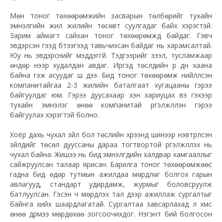
Мөн тоног төхөөрөмжийн засварын төлбөрийг тухайн
эмнэлгийн жил жилийн төсөвт суулгадаг байх хэрэгтэй.
Зарим аймагт сайхан тоног төхөөрөмжүүд байдаг. Гэвч
эвдэрсэн гээд бүтээгээд тавьчихсан байдаг нь харамсалтай.
Юу нь эвдэрснийг мэддэггүй. Тэдгээрийг зээл, тусламжаар
өндөр үнээр худалдан авдаг. Иргэд төслүүдийн үр дүн хаана
байна гэж асуудаг шүү дээ. Бид тоног төхөөрөмж нийлүүлсэн
компанитайгаа 2-3 жилийн баталгаат хугацааны гэрээ
байгуулдаг юм. Гэрээ дуусахаар хэн хариуцах вэ гэхээр
тухайн эмнэлэг өнөө компанитай үргэлжлүүлэн гэрээ
байгуулах хэрэгтэй болно.
Хоёр дахь чухал зүйл бол төслийн хүрээнд шинээр нэвтрүүлсэн
зүйлүүдийг төсөл дууссаны дараа тогтвортой үргэлжлүүлэх нь
чухал байна. Жишээ нь бид эмнэлгүүдийн халдвар хамгааллыг
сайжруулсан талаар ярисан. Барилга тоног төхөөрөмжөөс
гадна бид өдөр тутмын ажилдаа мөрдлөг болгох гарын
авлагууд, стандарт удирдамж, журмыг боловсруулж
батлуулсан. Гэсэн ч мөрдүүлэх тал дээр ажиллаж сургалтыг
байнга хийх шаардлагатай. Сургалтаа завсарлахад л хүмүүс
өнөө дүрмээ мөрдөхөө зогсоочихдог. Нэгэнт бий болгосон