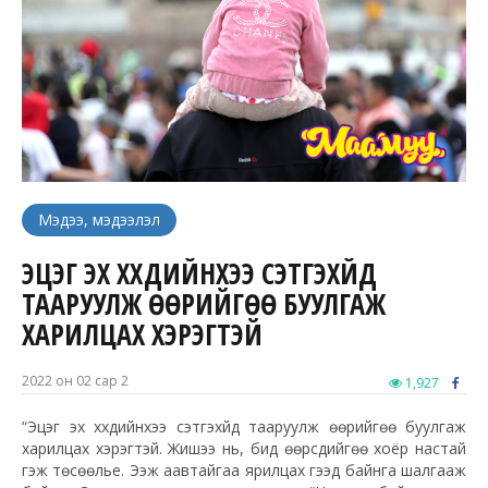
Мэдээ, мэдээлэл
ЭЦЭГ ЭХ ХҮҮХДИЙНХЭЭ СЭТГЭХҮЙД
ТААРУУЛЖ ӨӨРИЙГӨӨ БУУЛГАЖ
ХАРИЛЦАХ ХЭРЭГТЭЙ
2022 он 02 сар 2
1,927
“Эцэг эх хүүхдийнхээ сэтгэхүйд тааруулж өөрийгөө буулгаж
харилцах хэрэгтэй. Жишээ нь, бид өөрсдийгөө хоёр настай
гэж төсөөлье. Ээж аавтайгаа ярилцах гээд байнга шалгааж