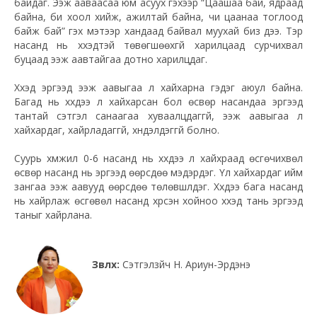
байдаг. Ээж ааваасаа юм асуух гэхээр “Цаашаа бай, ядраад
байна, би хоол хийж, ажилтай байна, чи цаанаа тоглоод
байж бай” гэх мэтээр хандаад байвал муухай биз дээ. Тэр
насанд нь хүүхэдтэй төвөгшөөхгүй харилцаад сурчихвал
буцаад ээж аавтайгаа дотно харилцдаг.
Хүүхэд эргээд ээж аавыгаа үл хайхарна гэдэг аюул байна.
Багад нь хүүхдээ үл хайхарсан бол өсвөр насандаа эргээд
тантай сэтгэл санаагаа хуваалцдаггүй, ээж аавыгаа үл
хайхардаг, хайрладаггүй, хүндэлдэггүй болно.
Суурь хүмүүжил 0-6 насанд нь хүүхдээ үл хайхраад өсгөчихвөл
өсвөр насанд нь эргээд өөрсдөө мэдэрдэг. Үл хайхардаг ийм
зангаа ээж аавууд өөрсдөө төлөвшүүлдэг. Хүүхдээ бага насанд
нь хайрлаж өсгөвөл насанд хүрсэн хойноо хүүхэд тань эргээд
таныг хайрлана.
Зөвлөх:
Сэтгэлзүйч Н. Ариун-Эрдэнэ