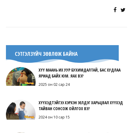
СЭТГЭЛЗҮЙЧ ЗӨВЛӨЖ БАЙНА
ХҮҮ МААНЬ ИХ УУР БУХИМДАЛТАЙ, БАС ХУДЛАА
ЯРИАД БАЙХ ЮМ. ЯАХ ВЭ?
2025 он 02 сар 24
ХҮҮХЭДТЭЙГЭЭ ХЭРХЭН ЭЕЛДЭГ ХАРЬЦВАЛ ХҮҮХЭД
ТАЙВАН СОНСОЖ ОЙЛГОХ ВЭ?
2024 он 10 сар 15