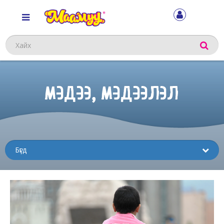
Хайх
МЭДЭЭ, МЭДЭЭЛЭЛ
Sub
menu