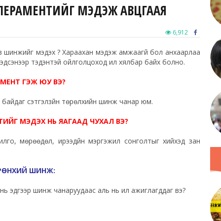
ТЕМПЕРАМЕНТИЙГ МЭДЭЖ АВЦГААЯ
6,912
в шинжийг мэдэх үү? Хараахан мэдэж амжаагүй бол анхаарлаа
мэдсэнээр тэдэнтэй ойлголцоход илүү хялбар байх болно.
МЕНТ ГЭЖ ЮУ ВЭ?
ч байдаг сэтгэлзүйн төрөлхийн шинж чанар юм.
ТИЙГ МЭДЭХ НЬ ЯАГААД ЧУХАЛ ВЭ?
лго, мөрөөдөл, ирээдүйн мэргэжил сонголтыг хийхэд зан
ЕРӨНХИЙ ШИНЖ:
нь эдгээр шинж чанаруудаас аль нь илүү ажиглагддаг вэ?