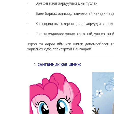
- Эрч хүчээ зөв зарцуулахад нь туслах
- Биеэ барьж, аливаад тэвчээртэй хандах чадв
- Хүч чадалд нь тохирсон даалгавруудыг санал
- Сэтгэл хөдлөлөө хянах, хүлээцтэй, уян хатан б
Хэрэв та өөрөө ийм хэв шинж давамгайлсан нэг
харилцах үедээ тэвчээртэй байгаарай.
САНГВИНИК ХЭВ ШИНЖ