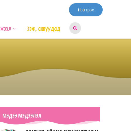
Нэвтрэх
эжээл
Ээж, аавуудад
МЭДЭЭ МЭДЭЭЛЭЛ