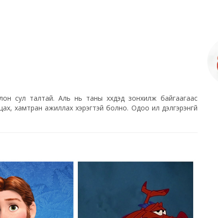
олон сул талтай. Аль нь таны хүүхдэд зонхилж байгаагаас
х, хамтран ажиллах хэрэгтэй болно. Одоо илүү дэлгэрэнгүй