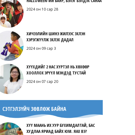
HALLOWEEN-ИЙ БАЯР, БЭЛЭГ БЭЛДЭХ САНАА
2024 он 10 сар 28
ХИЧЭЭЛИЙН ШИНЭ ЖИЛЭЭС ЭХЛЭН
ХЭРЭГЖҮҮЛЖ ЭХЛЭХ ДАДАЛ
2024 он 09 сар 3
ХҮҮХДИЙГ 2 НАС ХҮРТЭЛ НЬ ХӨХӨӨР
ХООЛЛОХ ЭРҮҮЛ МЭНДЭД ТУСТАЙ
2024 он 07 сар 20
СЭТГЭЛЗҮЙЧ ЗӨВЛӨЖ БАЙНА
ХҮҮ МААНЬ ИХ УУР БУХИМДАЛТАЙ, БАС
ХУДЛАА ЯРИАД БАЙХ ЮМ. ЯАХ ВЭ?