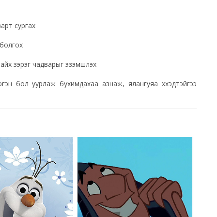
арт сургах
 болгох
айх зэрэг чадварыг эзэмшүүлэх
эн бол уурлаж бухимдахаа азнаж, ялангуяа хүүхэдтэйгээ