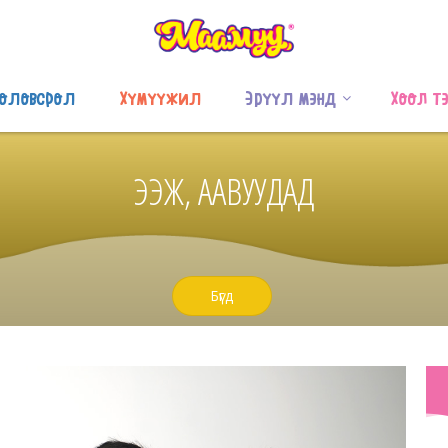
оловсрол
Хүмүүжил
Эрүүл мэнд
Хоол т
ЭЭЖ, ААВУУДАД
Бүгд