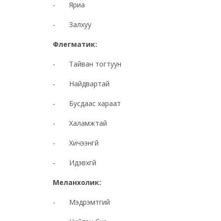
- Яриа
- Залхуу
Флегматик:
- Тайван тогтуун
- Найдвартай
- Бусдаас хараат
- Халамжтай
- Хичээнгүй
- Идэвхгүй
Меланхолик:
- Мэдрэмтгий