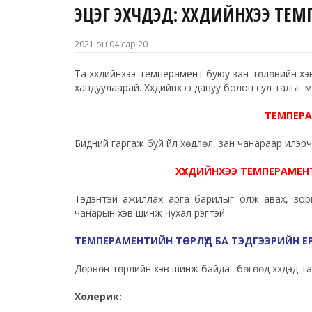
ЭЦЭГ ЭХЧҮҮДЭД: ХҮҮХДИЙНХЭЭ 
2021 он 04 сар 20
Та хүүхдийнхээ темперамент буюу зан төлөвийн хэ
хандуулаарай. Хүүхдийнхээ давуу болон сул талыг 
ТЕМПЕРА
Бидний гаргаж буй үйл хөдлөл, зан чанараар илэр
ХҮҮХДИЙНХЭЭ ТЕМПЕРАМЕН
Тэдэнтэй ажиллах арга барилыг олж авах, зори
чанарын хэв шинж чухал үүрэгтэй.
ТЕМПЕРАМЕНТИЙН ТӨРЛҮҮД БА ТЭДГЭЭРИЙН 
Дөрвөн төрлийн хэв шинж байдаг бөгөөд хүүхдэд та
Холерик: