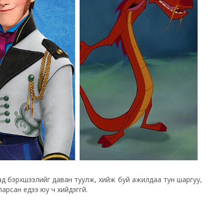
саад бэрхшээлийг даван туулж, хийж буй ажилдаа тун шаргуу,
арсан үедээ юу ч хийдэггүй.