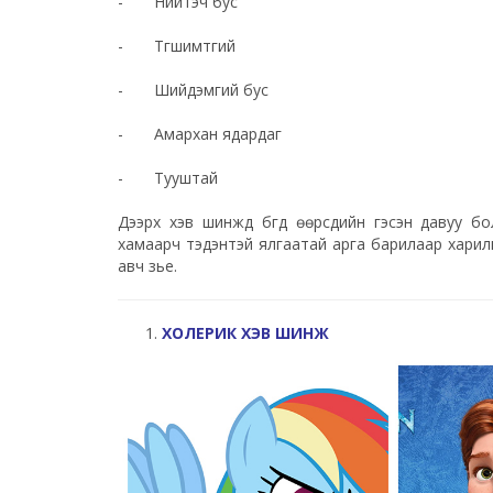
- Нийтэч бус
- Түгшимтгий
- Шийдэмгий бус
- Амархан ядардаг
- Тууштай
Дээрх хэв шинжүүд бүгд өөрсдийн гэсэн давуу б
хамаарч тэдэнтэй ялгаатай арга барилаар харилца
авч үзье.
ХОЛЕРИК ХЭВ ШИНЖ