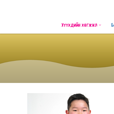
Хүүхдийн хөгжил
Б