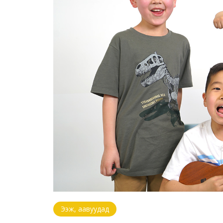
Ээж, аавуудад