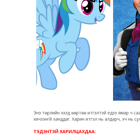
Энэ төрлийн хүүхэд өөртөө итгэлтэй үедээ ямар ч 
хичээнгүй ханддаг. Харин итгэл нь алдарч, хүч нь сул
ТЭДЭНТЭЙ ХАРИЛЦАХДАА: