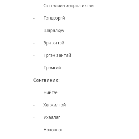
- Сэтгэлийн хөөрөл ихтэй
- Тэнцвэргүй
- Шаралхуу
- Эрч хүчтэй
- Түргэн зантай
- Түрэмгий
Сангвиник:
- Нийтэч
- Хөгжилтэй
- Ухаалаг
- Нөхөрсөг