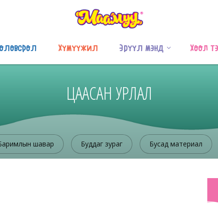
оловсрол
Хүмүүжил
Эрүүл мэнд
Хоол т
ЦААСАН УРЛАЛ
Баримлын шавар
Буддаг зураг
Бусад материал