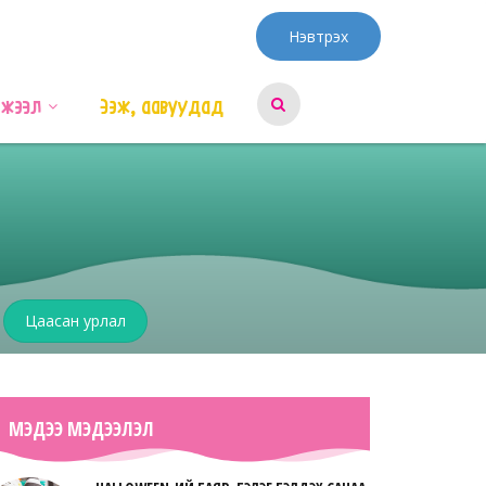
Нэвтрэх
эжээл
Ээж, аавуудад
Цаасан урлал
МЭДЭЭ МЭДЭЭЛЭЛ