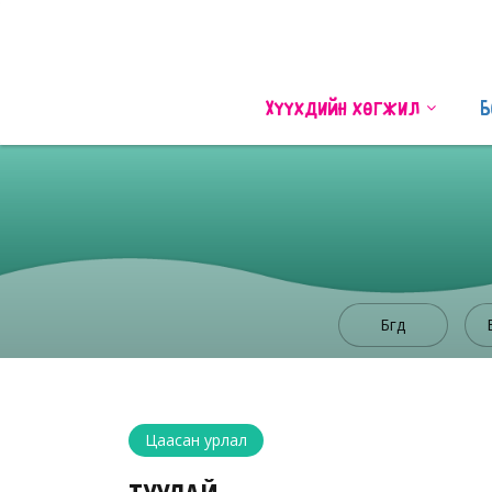
Хүүхдийн хөгжил
Б
Бүгд
Цаасан урлал