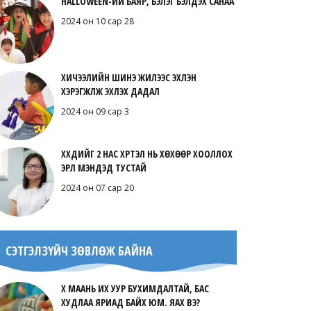
HALLOWEEN-ИЙ БАЯР, БЭЛЭГ БЭЛДЭХ САНАА
2024 он 10 сар 28
ХИЧЭЭЛИЙН ШИНЭ ЖИЛЭЭС ЭХЛЭН
ХЭРЭГЖҮҮЛЖ ЭХЛЭХ ДАДАЛ
2024 он 09 сар 3
ХҮҮХДИЙГ 2 НАС ХҮРТЭЛ НЬ ХӨХӨӨР ХООЛЛОХ
ЭРҮҮЛ МЭНДЭД ТУСТАЙ
2024 он 07 сар 20
СЭТГЭЛЗҮЙЧ ЗӨВЛӨЖ БАЙНА
ХҮҮ МААНЬ ИХ УУР БУХИМДАЛТАЙ, БАС
ХУДЛАА ЯРИАД БАЙХ ЮМ. ЯАХ ВЭ?