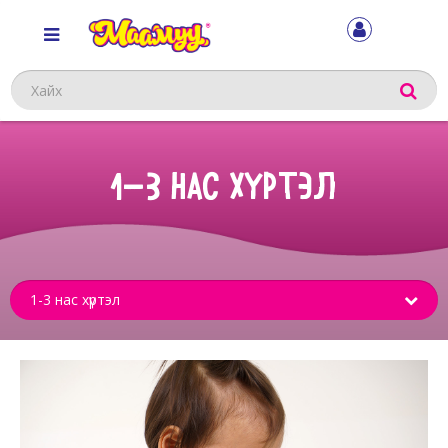
Хайх
1-3 НАС ХҮРТЭЛ
Sub
menu