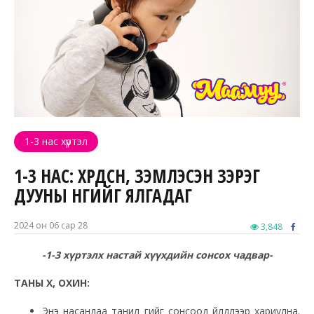
1-3 нас хүртэл
1-3 НАС: ӨХӨӨРДСӨН, ЗЭМЛЭСЭН ЗЭРЭГ
ДУУНЫ ӨНГИЙГ ЯЛГАДАГ
2024 он 06 сар 28
3,848
-1-3 хүртэлх настай хүүхдийн сонсох чадвар-
ТАНЫ ХҮҮ, ОХИН:
Энэ насандаа танил үгийг сонсоод үйлдлээр хариулна.