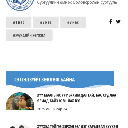
Сургуулийн өмнөх боловсролын сургууль
#1 нас
#2 нас
#3 нас
#хүүхдийн хөгжил
СЭТГЭЛЗҮЙЧ ЗӨВЛӨЖ БАЙНА
ХҮҮ МААНЬ ИХ УУР БУХИМДАЛТАЙ, БАС ХУДЛАА
ЯРИАД БАЙХ ЮМ. ЯАХ ВЭ?
2025 он 02 сар 24
ХҮҮХЭДТЭЙГЭЭ ХЭРХЭН ЭЕЛДЭГ ХАРЬЦВАЛ ХҮҮХЭД