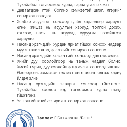
Тухайлбал тоглоомоо хураа, гараа угаа гэх мэт.
Давтагдсан үгтэй, богино хэмжээтэй шүлэг, үлгэрийг
сонирхон сонсдог.
Хялбар асуултыг сонсоод үг, үйл хөдлөлөөр хариулт
өгнө. Жишээ нь асуултын хариуд толгой дохих,
сэгсрэх, насыг нь асуухад хуруугаа гозойлгож
хариулна.
Насанд хүрэгчдийн хурдан яриаг гүйцэж сонсох чадвар
муу ч танил үлгэр, өгүүллэгийг сонирхон сонсоно.
Насанд хүрэгчдийн хэлсэн үгийг сонсоод давтаж хэлнэ.
Хүнийг дуу, хоолойгоор нь таньж чаддаг болно.
Хүмүүсийн яриа, дуу хоолойн өнгө аясыг сонсоод ялгана.
Өхөөрдсөн, зэмлэсэн гэх мэт өнгө аясыг ялгаж хариу
үйлдэл үзүүлнэ.
Насанд хүрэгчдийн зааврыг сонсоод гүйцэтгэнэ.
Тухайлбал хоолоо ид, тоглоомоо хураа гэхэд
гүйцэтгэнэ.
Үе тэнгийнхнийхээ ярихыг сонирхон сонсоно.
Зөвлөх:
Г.Батжаргал /Багш/