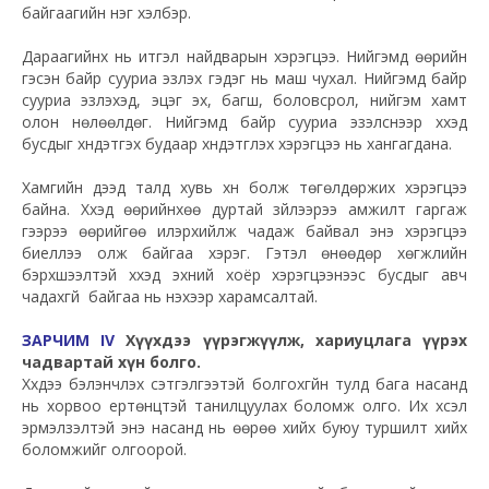
байгаагийн нэг хэлбэр.
Дараагийнх нь итгэл найдварын хэрэгцээ. Нийгэмд өөрийн
гэсэн байр сууриа эзлэх гэдэг нь маш чухал. Нийгэмд байр
сууриа эзлэхэд, эцэг эх, багш, боловсрол, нийгэм хамт
олон нөлөөлдөг. Нийгэмд байр сууриа эзэлснээр хүүхэд
бусдыг хүндэтгэх будаар хүндэтгүүлэх хэрэгцээ нь хангагдана.
Хамгийн дээд талд хувь хүн болж төгөлдөржих хэрэгцээ
байна. Хүүхэд өөрийнхөө дуртай зүйлээрээ амжилт гаргаж
үүгээрээ өөрийгөө илэрхийлж чадаж байвал энэ хэрэгцээ
биеллээ олж байгаа хэрэг. Гэтэл өнөөдөр хөгжлийн
бэрхшээлтэй хүүхэд эхний хоёр хэрэгцээнээс бусдыг авч
чадахгүй байгаа нь үнэхээр харамсалтай.
ЗАРЧИМ IV
Хүүхдээ үүрэгжүүлж, хариуцлага үүрэх
чадвартай хүн болго.
Хүүхдээ бэлэнчлэх сэтгэлгээтэй болгохгүйн тулд бага насанд
нь хорвоо ертөнцтэй танилцуулах боломж олго. Их хүсэл
эрмэлзэлтэй энэ насанд нь өөрөө хийх буюу туршилт хийх
боломжийг олгоорой.