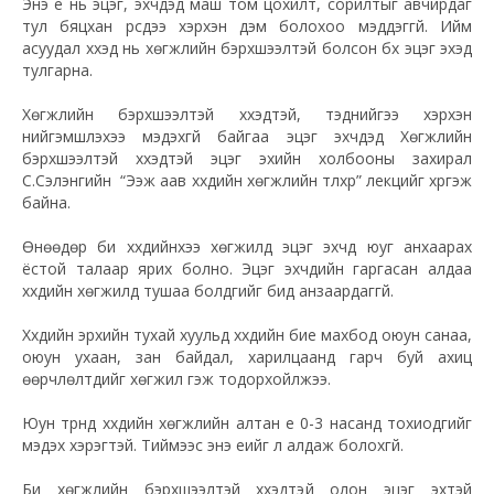
Энэ үе нь эцэг, эхчүүдэд маш том цохилт, сорилтыг авчирдаг
тул бяцхан үрсдээ хэрхэн дэм болохоо мэддэггүй. Ийм
асуудал хүүхэд нь хөгжлийн бэрхшээлтэй болсон бүх эцэг эхэд
тулгарна.
Хөгжлийн бэрхшээлтэй хүүхэдтэй, тэднийгээ хэрхэн
нийгэмшүүлэхээ мэдэхгүй байгаа эцэг эхчүүдэд Хөгжлийн
бэрхшээлтэй хүүхэдтэй эцэг эхийн холбооны захирал
С.Сэлэнгийн “Ээж аав хүүхдийн хөгжлийн түлхүүр” лекцийг хүргэж
байна.
Өнөөдөр би хүүхдийнхээ хөгжилд эцэг эхчүүд юуг анхаарах
ёстой талаар ярих болно. Эцэг эхчүүдийн гаргасан алдаа
хүүхдийн хөгжилд тушаа болдгийг бид анзаардаггүй.
Хүүхдийн эрхийн тухай хуульд хүүхдийн бие махбод оюун санаа,
оюун ухаан, зан байдал, харилцаанд гарч буй ахиц
өөрчлөлтүүдийг хөгжил гэж тодорхойлжээ.
Юун түрүүнд хүүхдийн хөгжлийн алтан үе 0-3 насанд тохиодгийг
мэдэх хэрэгтэй. Тиймээс энэ үеийг л алдаж болохгүй.
Би хөгжлийн бэрхшээлтэй хүүхэдтэй олон эцэг эхтэй