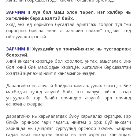
ЗАРЧИМ II
Хүн бол маш олон төрөл. Нэг хэлбэр нь
хөгжлийн бэрхшээлтэй байх.
Хүүхдүүд энэ үед өөрийгөө бусадтай адилтгаж голдог тул “Чи
өөрөөрөө байгаа чинь л хамгийн сайхан” гэдгийг түүнд
ойлгуулах хэрэгтэй.
ЗАРЧИМ III
Хүүхдийг үе тэнгийнхнээс нь тусгаарлаж
болохгүй.
Хүний анхдагч хэрэгцээ бол хооллох, унтах, амьсгалах. Энэ
бол хүний бие махбодын хэрэгцээ. Хөгжлийн бэрхшээлтэй
хүүхэдтэй эцэг эхчүүд үүнийг л хангахыг хичээдэг.
Дараагийнх нь аюулгүй байдлаа хамгаалуулах хэрэгцээ. Бие
махбодын хувьд аюулгүй байх, хэт халуун, хүйтэн газар
унтуулахгүй, гэр бүлийн орчиндоо аюулгүй, эрүүл орчинд
өсгөхөд анхаардаг.
Дараагийнх нь харьяалагдах буюу харьяалах хэрэгцээ. Гэр
бүлийн орчноос гарч гадагш, нийгэм рүү орж буй анхдагч
харилцаа нь цэцэрлэг сургуульд орсноор эхэлнэ. Байрны
гадаа найз нөхөдтэй болох нь энэ хэрэгцээ хангагдаж