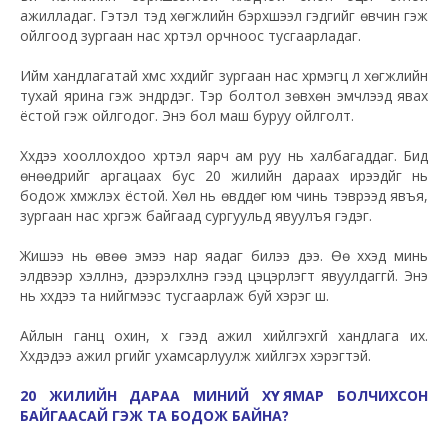
ажилладаг. Гэтэл тэд хөгжлийн бэрхшээл гэдгийг өвчин гэж
ойлгоод зургаан нас хүртэл орчноос тусгаарладаг.
Ийм хандлагатай хүмүүс хүүхдийг зургаан нас хүрмэгц л хөгжлийн
тухай ярина гэж эндүүрдэг. Тэр болтол зөвхөн эмчлээд явах
ёстой гэж ойлгодог. Энэ бол маш буруу ойлголт.
Хүүхдээ хооллохдоо хүртэл яарч ам руу нь халбагаддаг. Бид
өнөөдрийг аргацаах бус 20 жилийн дараах ирээдүйг нь
бодож хүмүүжүүлэх ёстой. Хөл нь өвддөг юм чинь тэврээд явъя,
зургаан нас хүргэж байгаад сургуульд явуулъя гэдэг.
Жишээ нь өвөө эмээ нар яадаг билээ дээ. Өө хүүхэд минь
элдвээр хэлүүлнэ, дээрэлхүүлнэ гээд цэцэрлэгт явуулдаггүй. Энэ
нь хүүхдээ та нийгмээс тусгаарлаж буй хэрэг шүү.
Айлын ганц охин, хүү гээд ажил хийлгэхгүй хандлага их.
Хүүхдэдээ ажил үүргийг ухамсарлуулж хийлгэх хэрэгтэй.
20 ЖИЛИЙН ДАРАА МИНИЙ ХҮҮ ЯМАР БОЛЧИХСОН
БАЙГААСАЙ ГЭЖ ТА БОДОЖ БАЙНА?