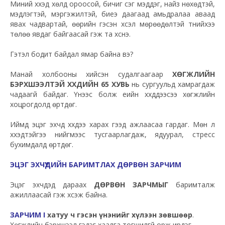
Миний хүүхэд хөлд ороосой, бичиг үсэг мэддэг, найз нөхөдтэй,
мэдлэгтэй, мэргэжилтэй, биеэ даагаад амьдралаа аваад
явах чадвартай, өөрийн гэсэн хүсэл мөрөөдөлтэй түүнийхээ
төлөө явдаг байгаасай гэж та хүснэ.
Гэтэл бодит байдал ямар байна вэ?
Манай холбооны хийсэн судалгаагаар
ХӨГЖЛИЙН
БЭРХШЭЭЛТЭЙ ХҮҮХДИЙН 65 ХУВЬ
нь сургуульд хамрагдаж
чадаагүй байдаг. Үүнээс болж үеийн хүүхдүүдээсээ хөгжлийн
хоцрогдолд өртдөг.
Иймд эцэг эхчүүд хүүхдээ харах гээд ажлаасаа гардаг. Мөн л
хүүхэдтэйгээ нийгмээс тусгаарлагдаж, ядуурал, стресс
бухимдалд өртдөг.
ЭЦЭГ ЭХЧҮҮДИЙН БАРИМТЛАХ ДӨРВӨН ЗАРЧИМ
Эцэг эхчүүдэд дараах
ДӨРВӨН ЗАРЧМЫГ
баримталж
ажиллаасай гэж хүсэж байна.
ЗАРЧИМ I
хатуу ч гэсэн үнэнийг хүлээн зөвшөөр
.
Хөгжлийн бэрхшээл гэдэг хаалга тогшилгүй орж ирдэг.