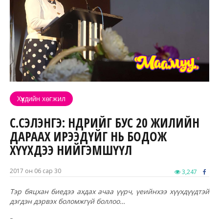
Хүүхдийн хөгжил
С.СЭЛЭНГЭ: ӨНӨӨДРИЙГ БУС 20 ЖИЛИЙН
ДАРААХ ИРЭЭДҮЙГ НЬ БОДОЖ
ХҮҮХДЭЭ НИЙГЭМШҮҮЛ
2017 он 06 сар 30
3,247
Тэр бяцхан биедээ ахдах ачаа үүрч, үеийнхээ хүүхдүүдтэй
дэгдэн дэрвэх боломжгүй боллоо…