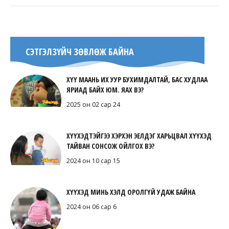
СЭТГЭЛЗҮЙЧ ЗӨВЛӨЖ БАЙНА
ХҮҮ МААНЬ ИХ УУР БУХИМДАЛТАЙ, БАС ХУДЛАА
ЯРИАД БАЙХ ЮМ. ЯАХ ВЭ?
2025 он 02 сар 24
ХҮҮХЭДТЭЙГЭЭ ХЭРХЭН ЭЕЛДЭГ ХАРЬЦВАЛ ХҮҮХЭД
ТАЙВАН СОНСОЖ ОЙЛГОХ ВЭ?
2024 он 10 сар 15
ХҮҮХЭД МИНЬ ХЭЛД ОРОЛГҮЙ УДАЖ БАЙНА
2024 он 06 сар 6