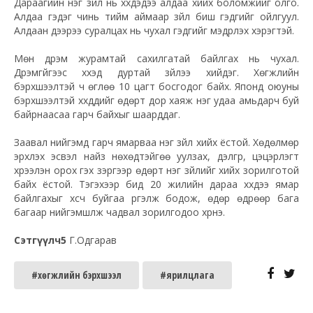
Дараагийн нэг зүйл нь хүүхдэдээ алдаа хийх боломжийг олго.
Алдаа гэдэг чинь тийм аймаар зүйл биш гэдгийг ойлгуул.
Алдаан дээрээ суралцах нь чухал гэдгийг мэдрүүлэх хэрэгтэй.
Мөн дүрэм журамтай сахилгатай байлгах нь чухал.
Дүрэмгүйгээс хүүхэд дуртай зүйлээ хийдэг. Хөгжлийн
бэрхшээлтэй ч өглөө 10 цагт босгодог байх. Японд оюуны
бэрхшээлтэй хүүхдүүдийг өдөрт дор хаяж нэг удаа амьдарч буй
байрнаасаа гарч байхыг шаарддаг.
Заавал нийгэмд гарч ямарваа нэг зүйл хийх ёстой. Хөдөлмөр
эрхлэх эсвэл найз нөхөдтэйгөө уулзах, дэлгүүр, цэцэрлэгт
хүрээлэн орох гэх зэргээр өдөрт нэг зүйлийг хийх зорилготой
байх ёстой. Тэгэхээр бид 20 жилийн дараа хүүхдээ ямар
байлгахыг хүсч буйгаа үргэлж бодож, өдөр өдрөөр бага
багаар нийгэмшүүлж чадвал зорилгодоо хүрнэ.
Сэтгүүлч5
Г.Одгарав
#хөгжлийн бэрхшээл
#ярилцлага