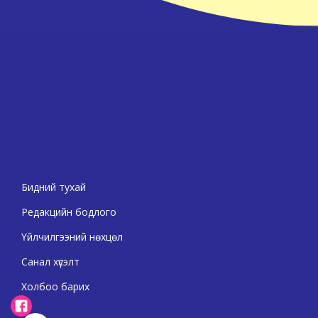
Бидний тухай
Редакцийн бодлого
Үйлчилгээний нөхцөл
Санал хүсэлт
Холбоо барих