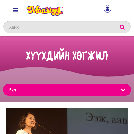
Хайх
ХҮҮХДИЙН ХӨГЖИЛ
Sub
menu