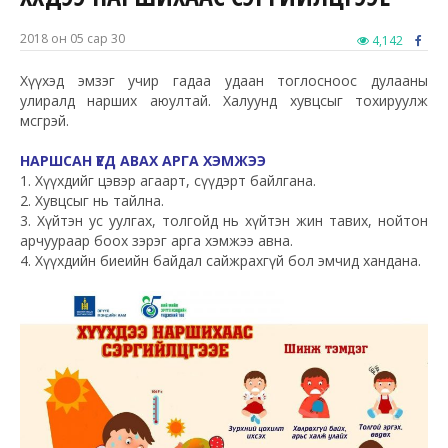
2018 он 05 сар 30
4,142
Хүүхэд эмзэг учир гадаа удаан тоглосноос дулааны
улиралд нарших аюултай. Халуунд хувцсыг тохируулж
өмсгөөрэй.
НАРШСАН ҮЕД АВАХ АРГА ХЭМЖЭЭ
1. Хүүхдийг цэвэр агаарт, сүүдэрт байлгана.
2. Хувцсыг нь тайлна.
3. Хүйтэн ус уулгах, толгойд нь хүйтэн жин тавих, нойтон
арчуураар боох зэрэг арга хэмжээ авна.
4. Хүүхдийн биеийн байдал сайжрахгүй бол эмчид хандана.