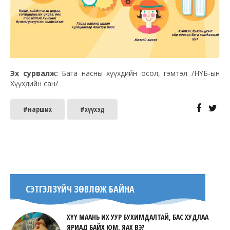
Эх сурвалж:
Бага насны хүүхдийн осол, гэмтэл /НҮБ-ын
Хүүхдийн сан/
#нарших
#хүүхэд
СЭТГЭЛЗҮЙЧ ЗӨВЛӨЖ БАЙНА
ХҮҮ МААНЬ ИХ УУР БУХИМДАЛТАЙ, БАС ХУДЛАА
ЯРИАД БАЙХ ЮМ. ЯАХ ВЭ?