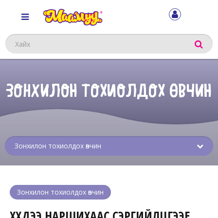
Хайх
ЗОНХИЛОН ТОХИОЛДОХ ӨВЧИН
Sub
menu
Зонхилон тохиолдох өвчин
ХҮҮХДЭЭ НАРШИХААС СЭРГИЙЛЦГЭЭЕ