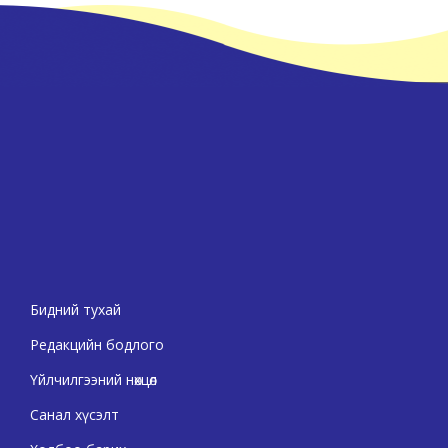
Бидний тухай
Редакцийн бодлого
Үйлчилгээний нөхцөл
Санал хүсэлт