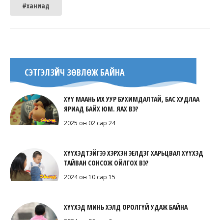
#ханиад
СЭТГЭЛЗҮЙЧ ЗӨВЛӨЖ БАЙНА
ХҮҮ МААНЬ ИХ УУР БУХИМДАЛТАЙ, БАС ХУДЛАА
ЯРИАД БАЙХ ЮМ. ЯАХ ВЭ?
2025 он 02 сар 24
ХҮҮХЭДТЭЙГЭЭ ХЭРХЭН ЭЕЛДЭГ ХАРЬЦВАЛ ХҮҮХЭД
ТАЙВАН СОНСОЖ ОЙЛГОХ ВЭ?
2024 он 10 сар 15
ХҮҮХЭД МИНЬ ХЭЛД ОРОЛГҮЙ УДАЖ БАЙНА