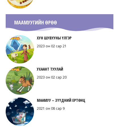
МААМУУГИЙН ӨРӨӨ
ХУН ШУВУУНЫ ҮЛГЭР
2023 он 02 сар 21
УХААНТ ТУУЛАЙ
2023 он 02 сар 20
МААМУУ – ЗҮҮДНИЙ ЕРТӨНЦ
2021 он 08 сар 9