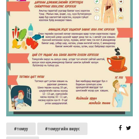
#томуу
#томуугийн вирус