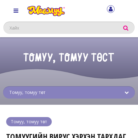
Хайх
ТОМУУ, ТОМУУ ТӨСТ
Sub
menu
Томуу, томуу төст
ТОМУУГИЙН ВИРУС ХЭРХЭН ТАРХДАГ