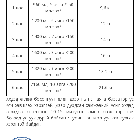
960 мл, 5 аяга /150
1 нас
9,6 кг
мл-ээр/
1200 мл, 6 аяга /150
2 нас
12 кг
мл-ээр/
1400 мл, 7 аяга /150
3 нас
14 кг
мл-ээр/
1600 мл, 8 аяга /200
4 нас
16 кг
мл-ээр/
1820 мл, 9 аяга /200
5 нас
18,2 кг
мл-ээр/
2160 мл, 10 аяга /200
6 нас
21,6 кг
мл-ээр/
Хүүхдэд өглөө босонгуут өлөн дээр нь нэг аяга бүлээвтэр ус
өгч хэвшүүлэх хэрэгтэй. Дээр дурдсан хэмжээний усыг хүүхдэд
өгөхдөө хоолноос 10-15 минутын өмнө өгөх хэрэгтэй
бөгөөд ус уух дургүй байсан ч усыг тогтмол уулгаж сургах
хэрэгтэй байдаг.