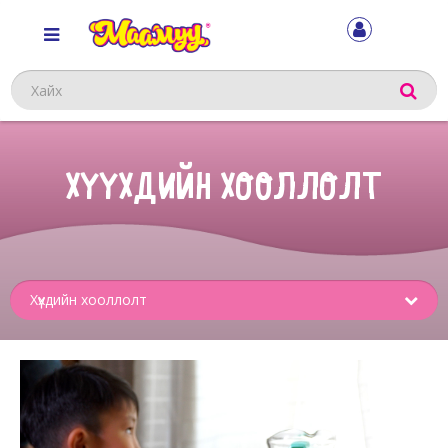
Хайх
ХҮҮХДИЙН ХООЛЛОЛТ
Sub
menu