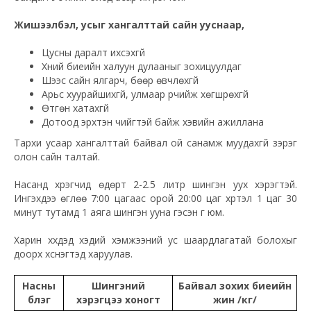
Жишээлбэл, усыг хангалттай сайн ууснаар,
Цусны даралт ихсэхгүй
Хүний биеийн халуун дулааныг зохицуулдаг
Шээс сайн ялгарч, бөөр өвчлөхгүй
Арьс хуурайшихгүй, улмаар үрчийж хөгшрөхгүй
Өтгөн хатахгүй
Дотоод эрхтэн чийгтэй байж хэвийн ажиллана
Тархи усаар хангалттай байвал ой санамж муудахгүй зэрэг
олон сайн талтай.
Насанд хүрэгчид өдөрт 2-2.5 литр шингэн уух хэрэгтэй.
Ингэхдээ өглөө 7:00 цагаас орой 20:00 цаг хүртэл 1 цаг 30
минут тутамд 1 аяга шингэн ууна гэсэн үг юм.
Харин хүүхдэд хэдий хэмжээний ус шаардлагатай болохыг
доорх хүснэгтэд харуулав.
Насны
Шингэний
Байвал зохих биеийн
бүлэг
хэрэгцээ хоногт
жин /кг/