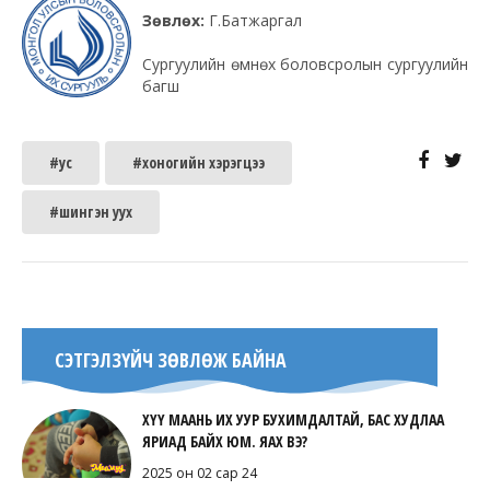
Зөвлөх:
Г.Батжаргал
Сургуулийн өмнөх боловсролын сургуулийн
багш
#ус
#хоногийн хэрэгцээ
#шингэн уух
СЭТГЭЛЗҮЙЧ ЗӨВЛӨЖ БАЙНА
ХҮҮ МААНЬ ИХ УУР БУХИМДАЛТАЙ, БАС ХУДЛАА
ЯРИАД БАЙХ ЮМ. ЯАХ ВЭ?
2025 он 02 сар 24