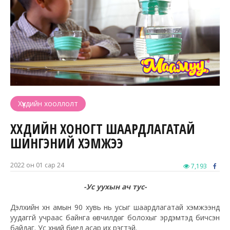
Хүүхдийн хооллолт
ХҮҮХДИЙН ХОНОГТ ШААРДЛАГАТАЙ
ШИНГЭНИЙ ХЭМЖЭЭ
2022 он 01 сар 24
7,193
-Ус уухын ач тус-
Дэлхийн хүн амын 90 хувь нь усыг шаардлагатай хэмжээнд
уудаггүй учраас байнга өвчилдөг болохыг эрдэмтэд бичсэн
байдаг. Ус хүний биед асар их үүрэгтэй.