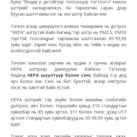
буюу “Өндөр үр дүнтэйгээр тоосонцор тогтоогч” хэмээх
шүүлтүүрийг загварчилжээ. Хүн төрөлхтөн саран дээр
буусан шалтгааны нэг нь энэ шүүлтүүр байсан юм.
Тэгвэл агаар цэвэршүүлэгч аливаа төхөөрөмж нь дотроо
“HEPA” шүүлтүүртэй байх бөгөөд тэр шүүлтүүр нь PM2.5, PM10
тэргүүтэй тоосонцрыг төрлөөсөө шалтгаалан 85-99,99
хувь шүүдэг. Харин үүнээс бусад зүйлс нь тийм ч өндөр ач
холбогдолтой байсангүй.
Түүнчлэн ажиллах зарчим нь ердөө л орчны агаарыг
HEPA шүүлтүүрээр дамжуулах байжээ. Тэгэхээр
бидэнд
HEPA шүүлтүүр болон сэнс
байхад л үр дүнд
хүрч болох юм. Сэнс нь битүү бүрхүүлтэй, агаар нэвтрүүлэх
хэсэг нь хавтгай байх ёстой.
HEPA шүүлтүүрийг гэр ахуйн болон машины сэлбэгийн
дэлгүүрээс авч болно. Нэршлийн хувьд E10 стандартын
хувилбар нь 85 хувь хүртэл, E11 болон түүнээс дээш U17
хүртэлх стандартын хувилбарууд нь 95-99,99 хувь хүртэл
шүүдэг.
Томас дорх хоёр төрлийн загварыг туршиж үзжээ.