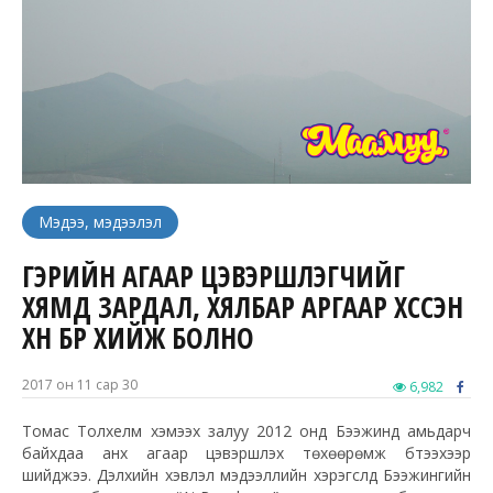
Мэдээ, мэдээлэл
ГЭРИЙН АГААР ЦЭВЭРШҮҮЛЭГЧИЙГ
ХЯМД ЗАРДАЛ, ХЯЛБАР АРГААР ХҮССЭН
ХҮН БҮР ХИЙЖ БОЛНО
2017 он 11 сар 30
6,982
Томас Толхелм хэмээх залуу 2012 онд Бээжинд амьдарч
байхдаа анх агаар цэвэршүүлэх төхөөрөмж бүтээхээр
шийджээ. Дэлхийн хэвлэл мэдээллийн хэрэгслүүд Бээжингийн