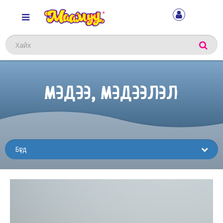
Хайх
МЭДЭЭ, МЭДЭЭЛЭЛ
Sub
menu