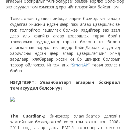
агаарын бохирдлыг “AirPocalypse” хэмээн нэрлэх болсноор
энэ асуудал том хэмжээнд хүрснийг илэрхийлж байсан юм.
Томас олон туршилт хийж, агаарын бохирдлын талаар
судалгаа хийсний үндсэн дээр яаж агаар цэвэршүүлэх вэ
гэж толгойгоо гашилгах болжээ. Хэдийгээр зах зээл
дээр аль хэдийнэ агаар цэвэршүүлэх төрөл бүрийн
төхөөрөмж худалдаанд гарсан боловч үнэ болон
ашиглалтын зардал нь өндөр байв.Дараах асуултад
хариулсны үндсэн дээр агаар цэвэршүүлэгчийг хямд
зардлаар, хялбараар хүссэн хүн бүр шийдэж болохыг
тэрээр ойлгожээ. Ингэж анх “
SmartAir
” төсөл эхэлсэн
байна.
НЭГДҮГЭЭРТ: Улаанбаатарт агаарын бохирдол
том асуудал болсон уу?
The Guardian
-д бичсэнээр Улаанбаатар дэлхийн
хамгийн их бохирдолтой хоёр том хотын нэг. 2008-
2011 онд агаар дахь PM2.5 тоосонцрын хэмжээ