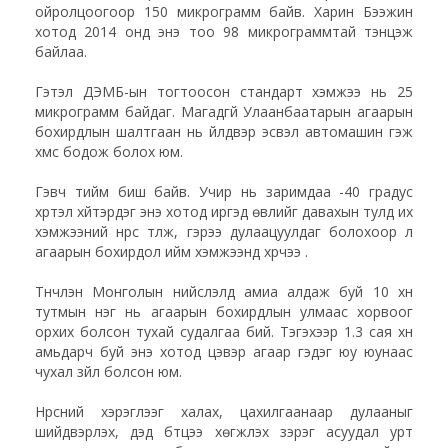
ойролцоогоор 150 микрограмм байв. Харин Бээжин
хотод 2014 онд энэ тоо 98 микрограммтай тэнцэж
байлаа.
Гэтэл ДЭМБ-ын тогтоосон стандарт хэмжээ нь 25
микрограмм байдаг. Магадгүй Улаанбаатарын агаарын
бохирдлын шалтгаан нь үйлдвэр эсвэл автомашин гэж
хүмүүс бодож болох юм.
Гэвч тийм биш байв. Учир нь заримдаа -40 градус
хүртэл хүйтэрдэг энэ хотод иргэд өвлийг давахын тулд их
хэмжээний нүүрс түлж, гэрээ дулаацуулдаг болохоор л
агаарын бохирдол ийм хэмжээнд хүрчээ .
Түүнчлэн Монголын нийслэлд амиа алдаж буй 10 хүн
тутмын нэг нь агаарын бохирдлын улмаас хорвоог
орхих болсон тухай судалгаа бий. Тэгэхээр 1.3 сая хүн
амьдарч буй энэ хотод цэвэр агаар гэдэг юу юунаас
чухал зүйл болсон юм.
Нүүрсний хэрэглээг халах, цахилгаанаар дулааныг
шийдвэрлэх, дэд бүтцээ хөгжүүлэх зэрэг асуудал урт