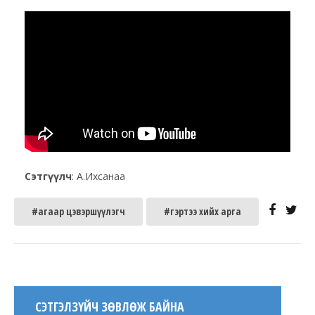
Сэтгүүлч
: А.Ихсанаа
#агаар цэвэршүүлэгч
#гэртээ хийх арга
СЭТГЭЛЗҮЙЧ ЗӨВЛӨЖ БАЙНА