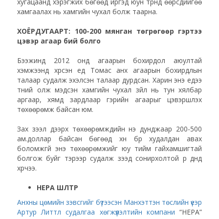
хугацаанд хэрэгжих бөгөөд иргэд юун түрүүнд өөрсдийгөө
хамгаалах нь хамгийн чухал болж таарна.
ХОЁРДУГААРТ: 100-200 мянган төгрөгөөр гэртээ
цэвэр агаар бий болго
Бээжинд 2012 онд агаарын бохирдол аюултай
хэмжээнд хүрсэн үед Томас анх агаарын бохирдлын
талаар судалж эхэлсэн талаар дурдсан. Харин энэ үедээ
түүний олж мэдсэн хамгийн чухал зүйл нь тун хялбар
аргаар, хямд зардлаар гэрийн агаарыг цэвэршүүлэх
төхөөрөмж байсан юм.
Зах зээл дээрх төхөөрөмжүүдийн үнэ дунджаар 200-500
ам.доллар байсан бөгөөд хүн бүр худалдан авах
боломжгүй энэ төхөөрөмжийг юу тийм гайхамшигтай
болгож буйг тэрээр судалж үзээд сонирхолтой үр дүнд
хүрчээ.
HEPA ШҮҮЛТҮҮР
Анхны цөмийн зэвсгийг бүтээсэн Манхэттэн төслийн үеэр
Артур Литтл судалгаа хөгжүүлэлтийн компани
“HEPA”