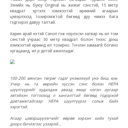
Эхнийх нь буюу Original нь жижиг сэнстэй, 15 метр
квадрат хүртэлх хэмжээтэй өрөөний агаарын
цэвэрлэхэд тохиромжтой бөгөөд дуу чимээ бага
гэдгээрээ давуу талтай.
Харин арай үнэтэй Canon гэж нэрлэсэн загвар нь илүү том
сэнстэй учраас 30 метр квадрат болон түүнээс дээш
хэмжээтэй өрөөнд илүү тохирно. Түүнчлэн хамаагүй богино
хугацаанд, илүү үр дүнтэй ажилладаг.
100-200 мянган төгрөг гэдэг үнэмлэхүй үнэ биш юм.
Учир нь та өөрийн хүссэн сэнс болон HEPA
шүүлтүүрийг худалдаж аваад ямар нэгэн аргаар
эвтэйхэн тогтооход л хангалттай бөгөөд тодорхой
давтамжтайгаар HEPA шүүлтүүрээ сольж байх
хэрэгтэй.
Агаар цэвэршүүлэгчийг өөрөө хэрхэн хийх тухай
доорх бичлэгээс үзээрэй...