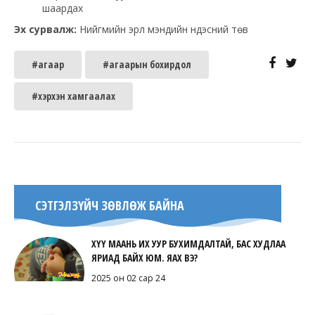
шаардах
Эх сурвалж:
Нийгмийн эрүүл мэндийн үндэсний төв
#агаар
#агаарын бохирдол
#хэрхэн хамгаалах
СЭТГЭЛЗҮЙЧ ЗӨВЛӨЖ БАЙНА
ХҮҮ МААНЬ ИХ УУР БУХИМДАЛТАЙ, БАС ХУДЛАА
ЯРИАД БАЙХ ЮМ. ЯАХ ВЭ?
2025 он 02 сар 24