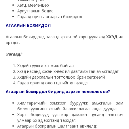
Хөгц, мөөгөнцөр
Ариутгалын бодис
Гадаад орчны агаарын бохирдол
АГААРЫН БОХИРДОЛ
Агаарын бохирдолд насанд хүрэгчтэй харьцуулахад
ХҮҮХЭД
илүү
өртдөг.
Яагаад?
Хүүхдийн уушги хөгжиж байгаа
Хүүхэд насанд хүрсэн хүнээс илүү давтамжтай амьсгалдаг
Хүүхдийн дархлалын тогтолцоо бүрэн хөгжөөгүй
Гадаа орчинд олон цагийг өнгөрүүлдэг
Агаарын бохирдол бидэнд хэрхэн нөлөөлөх вэ?
Хүчилтөрөгчийн хэмжээг бууруулж амьсгалын зам
болон уушгины хэвийн үйл ажиллагааг алдагдуулдаг.
Хорт бодисууд уушгиар дамжин цусанд нэвтэрч
улмаар бүх эд эрхтэнд тархдаг.
Агаарын бохирдлын шалтгаант өвчлөлүүд: