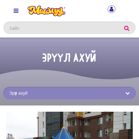
Хайх
ЭРҮҮЛ АХУЙ
Sub
menu