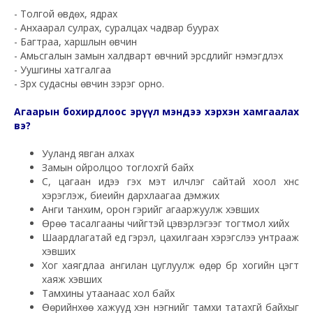
- Толгой өвдөх, ядрах
- Анхаарал сулрах, суралцах чадвар буурах
- Багтраа, харшлын өвчин
- Амьсгалын замын халдварт өвчний эрсдлийг нэмэгдүүлэх
- Уушгины хатгалгаа
- Зүрх судасны өвчин зэрэг орно.
Агаарын бохирдлоос эрүүл мэндээ хэрхэн хамгаалах
вэ?
Ууланд явган алхах
Замын ойролцоо тоглохгүй байх
Сүү, цагаан идээ гэх мэт илчлэг сайтай хоол хүнс
хэрэглэж, биеийн дархлаагаа дэмжих
Анги танхим, орон гэрийг агааржуулж хэвших
Өрөө тасалгааны чийгтэй цэвэрлэгээг тогтмол хийх
Шаардлагатай үед гэрэл, цахилгаан хэрэгслээ унтрааж
хэвших
Хог хаягдлаа ангилан цуглуулж өдөр бүр хогийн цэгт
хаяж хэвших
Тамхины утаанаас хол байх
Өөрийнхөө хажууд хэн нэгнийг тамхи татахгүй байхыг