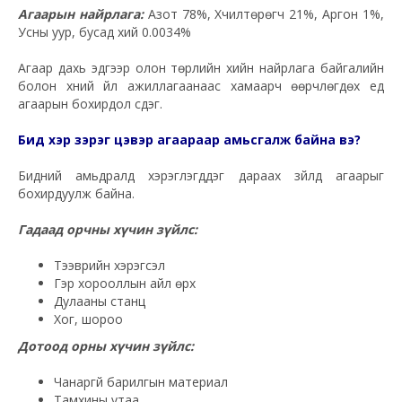
Агаарын найрлага:
Азот 78%, Хүчилтөрөгч 21%, Аргон 1%,
Усны уур, бусад хий 0.0034%
Агаар дахь эдгээр олон төрлийн хийн найрлага байгалийн
болон хүний үйл ажиллагаанаас хамаарч өөрчлөгдөх үед
агаарын бохирдол үүсдэг.
Бид хэр зэрэг цэвэр агаараар амьсгалж байна вэ?
Бидний амьдралд хэрэглэгддэг дараах зүйлүүд агаарыг
бохирдуулж байна.
Гадаад орчны хүчин зүйлс:
Тээврийн хэрэгсэл
Гэр хорооллын айл өрх
Дулааны станц
Хог, шороо
Дотоод орны хүчин зүйлс:
Чанаргүй барилгын материал
Тамхины утаа