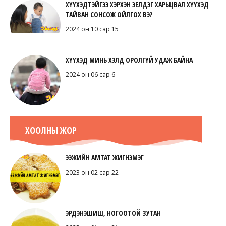
ХҮҮХЭДТЭЙГЭЭ ХЭРХЭН ЭЕЛДЭГ ХАРЬЦВАЛ ХҮҮХЭД
ТАЙВАН СОНСОЖ ОЙЛГОХ ВЭ?
2024 он 10 сар 15
ХҮҮХЭД МИНЬ ХЭЛД ОРОЛГҮЙ УДАЖ БАЙНА
2024 он 06 сар 6
ХООЛНЫ ЖОР
ЭЭЖИЙН АМТАТ ЖИГНЭМЭГ
2023 он 02 сар 22
ЭРДЭНЭШИШ, НОГООТОЙ ЗУТАН