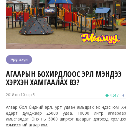
Эрүүл ахуй
АГААРЫН БОХИРДЛООС ЭРҮҮЛ МЭНДЭЭ
ХЭРХЭН ХАМГААЛАХ ВЭ?
2018 он 10 сар 5
4,617
Агаар бол бидний эрүүл, урт удаан амьдрах эх үндэс юм. Хүн
өдөрт дунджаар 25000 удаа, 10000 литр агаараар
амьсгалдаг. Энэ нь 5000 ширхэг шаарыг дүүргэхэд хүрэлцэх
хэмжээний агаар юм.