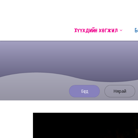
Хүүхдийн хөгжил
Б
Бүгд
Нярай