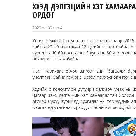
ХҮҮХЭД ДЭЛГЭЦИЙН ХЭТ ХАМААР
ОРДОГ
2020 он 09 сар 4
Үс их хэмжээгээр уналаа гэх шалтгаанаар 2016 о
хийхэд 25-40 насныхан 52 хувийг эзэлж байна. Ү
хувьд нь 40-60 насныхан, 3 хувь нь 60-
аас
дээш на
анхаарал татаж байна.
Тест тавихдаа 50-60 ширхэг үсийг багцалж бари
уналттай байна гэж үзнэ. Эсвэл трихоскопи гэж үсн
Хүүхдийн үс
голомтлон
дугуйрч
халзарч
унах нь их
цагаар үзэж, дэлгэцийн хэт хамааралтай болсон.
өгсөөр буруу зуршилд сургадаг нь томчуудын ал
байгаа үед утаснаас ирэх долгионы нөлөө хүүхдийг