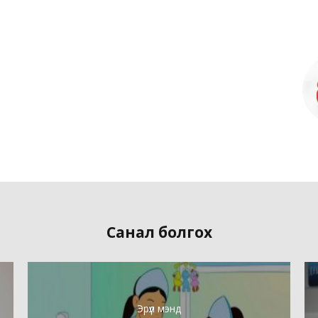
Санал болгох
Эрүүл мэнд