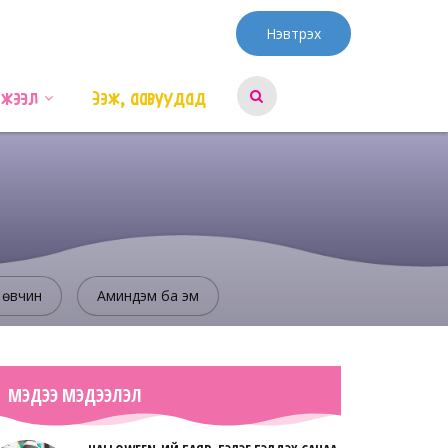
Нэвтрэх
эжээл
Ээж, аавуудад
 өвчин
Аминдэм ба эм
МЭДЭЭ МЭДЭЭЛЭЛ