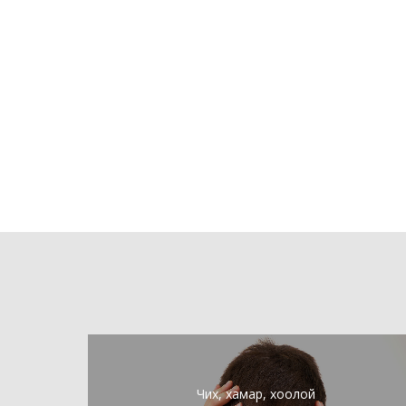
Чих, хамар, хоолой