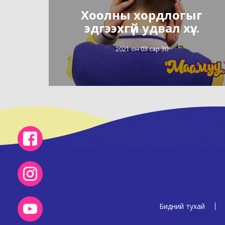
Хоолны хордлогыг
эдгээхгүй удвал хү...
2021 он 03 сар 30
Бидний тухай