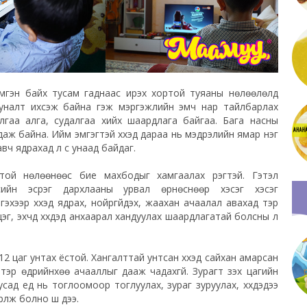
нимгэн байх тусам гаднаас ирэх хортой туяаны нөлөөлөлд
үс уналт ихсэж байна гэж мэргэжлийн эмч нар тайлбарлах
лгаа алга, судалгаа хийх шаардлага байгаа. Бага насны
андаж байна. Ийм эмгэгтэй хүүхэд дараа нь мэдрэлийн ямар нэг
ч ядрахад л үс унаад байдаг.
той нөлөөнөөс бие махбодыг хамгаалах үүрэгтэй. Гэтэл
йн эсрэг дархлааны урвал өрнөснөөр хэсэг хэсэг
эхээр хүүхэд ядрах, нойргүйдэх, жаахан ачаалал авахад тэр
г, эхчүүд хүүхдэд анхаарал хандуулах шаардлагатай болсны л
0-12 цаг унтах ёстой. Хангалттай унтсан хүүхэд сайхан амарсан
тэр өдрийнхөө ачааллыг дааж чадахгүй. Зурагт үзэх цагийн
сад үед нь тоглоомоор тоглуулах, зураг зуруулах, хүүхдэдээ
лж болно шүү дээ.