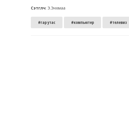
Сэтгүүлч
: Э.
Энхмаа
#гар утас
#компьютер
#телевиз