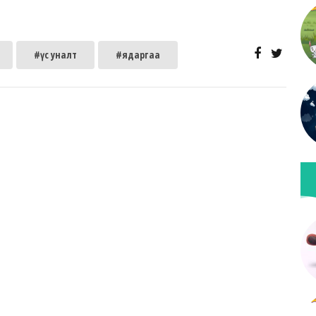
#үс уналт
#ядаргаа