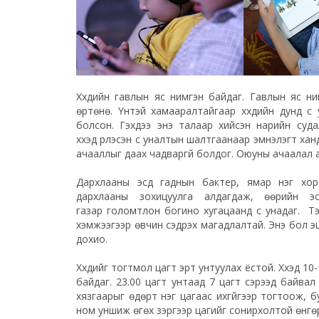
Хүүхдийн гавлын яс нимгэн байдаг. Гавлын яс 
өртөнө. Үүнтэй хамааралтайгаар хүүхдийн дунд 
болсон. Гэхдээ энэ талаар хийсэн нарийн суда
хүүхэд үүрлэсэн үс уналтын шалтгаанаар эмнэлэгт х
ачааллыг даах чадваргүй болдог. Оюуны ачаалал ав
Дархлааны эсүүд гаднын
бактер
, ямар нэг хор
дархлааны
зохицуулга
алдагдаж, өөрийн эси
газар
голомтлон
богино хугацаанд үс унадаг. Тэг
хэмжээгээр өвчин сэдрэх магадлалтай. Энэ бол эцэ
дохио.
Хүүхдийг тогтмол цагт эрт унтуулах ёстой. Хүүхэд 1
байдаг. 23.00 цагт унтаад 7 цагт сэрээд байвал 
хязгаарыг өдөрт нэг цагаас ихгүйгээр тогтоож, бу
ном уншиж өгөх зэргээр цагийг сонирхолтой өнгөрүү