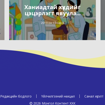
Ханиадтай хүүхдийг
цэцэрлэгт явуула...
2019 он 10 сар 8
Редакцийн бодлого
Үйлчилгээний нөхцөл
Санал хүсэлт
2026 Монгол Контент ХХК