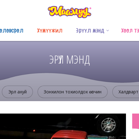
оловсрол
Хүмүүжил
Эрүүл мэнд
Хоол т
ЭРҮҮЛ МЭНД
Эрүүл ахуй
Зонхилон тохиолдох өвчин
Халдварт