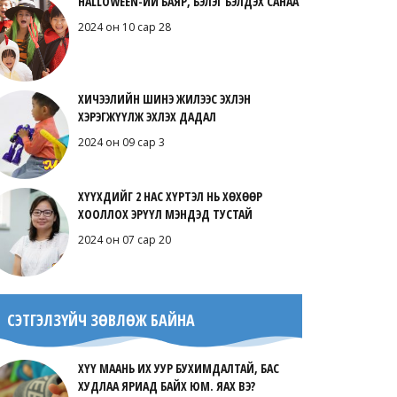
HALLOWEEN-ИЙ БАЯР, БЭЛЭГ БЭЛДЭХ САНАА
2024 он 10 сар 28
ХИЧЭЭЛИЙН ШИНЭ ЖИЛЭЭС ЭХЛЭН
ХЭРЭГЖҮҮЛЖ ЭХЛЭХ ДАДАЛ
2024 он 09 сар 3
ХҮҮХДИЙГ 2 НАС ХҮРТЭЛ НЬ ХӨХӨӨР
ХООЛЛОХ ЭРҮҮЛ МЭНДЭД ТУСТАЙ
2024 он 07 сар 20
СЭТГЭЛЗҮЙЧ ЗӨВЛӨЖ БАЙНА
ХҮҮ МААНЬ ИХ УУР БУХИМДАЛТАЙ, БАС
ХУДЛАА ЯРИАД БАЙХ ЮМ. ЯАХ ВЭ?