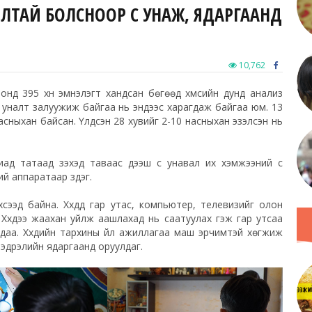
АЛТАЙ БОЛСНООР ҮС УНАЖ, ЯДАРГААНД
10,762
нд 395 хүн эмнэлэгт хандсан бөгөөд хүмүүсийн дунд анализ
с уналт залуужиж байгаа нь эндээс харагдаж байгаа юм. 13
сныхан байсан. Үлдсэн 28 хувийг 2-10 насныхан эзэлсэн нь
ад татаад үзэхэд таваас дээш үс унавал их хэмжээний үс
ий аппаратаар үздэг.
сээд байна. Хүүхдүүд гар утас, компьютер, телевизийг олон
 Хүүхдээ жаахан уйлж аашлахад нь саатуулах гэж гар утсаа
даа. Хүүхдийн тархины үйл ажиллагаа маш эрчимтэй хөгжиж
 мэдрэлийн ядаргаанд оруулдаг.