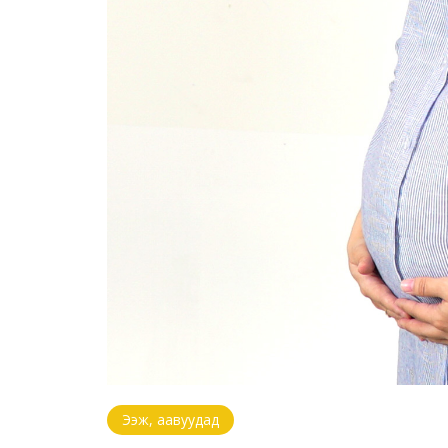
Ээж, аавуудад