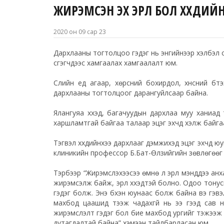
ЖИРЭМСЭН ЭХ ЭРҮҮЛ БОЛ ХҮҮХДИ
2020 он 09 сар 23
Дархлааны тогтолцоо гэдэг нь энгийнээр хэлбэл с
үүсгэгчдээс хамгаалах хамгаалалт юм.
Сүүлийн үед агаар, хөрсний бохирдол, хүнсний бүт
дархлааны тогтолцоог дарангуйлсаар байна.
Ялангуяа хүүхэд, багачуудын дархлаа муу ханиад
харшламтгай байгаа талаар эцэг эхчүүд хэлж байга
Тэгвэл хүүхдийнхээ дархлааг дэмжихэд эцэг эхчүүд 
клиникийн профессор Б.Бат-Өлзийгийн зөвлөгөөг 
Тэрбээр “Жирэмслэхээсээ өмнө л эрүүл мэнддээ анха
жирэмсэлж байж, эрүүл хүүхэдтэй болно. Одоо тону
гэдэг болж. Энэ бүхэн юунаас болж байна вэ гэвэ
махбод цаашид тээж чадахгүй нь ээ гээд сав н
жирэмслэлт гэдэг бол бие махбод ургийг тэжээж ча
дутагдалтай байна” хэмээн тайлбарласан юм.