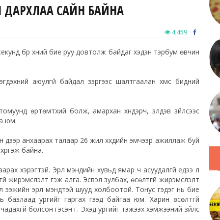
ЙН ДАРХЛАА САЙН БАЙНА
4,459
екунд бүр хүний бие руу довтолж байдаг хэдэн тэрбум өвчин
ээгдэхүүний аюулгүй байдал зэргээс шалтгаалан хүмүүс бидний
 томуунд өртөмтхий болж, амархан хүндэрч, элдэв зүйлсээс
а юм.
юун дээр анхаарах талаар 26 жил хүүхдийн эмчээр ажиллаж буй
хүргэж байна.
арах хэрэгтэй. Эрүүл мэндийн хувьд ямар ч асуудалгүй үедээ л
сгүй жирэмслэлт гэж алга. Эсвэл зулбах, өсөлтгүй жирэмслэлт
л ээжийн эрүүл мэндтэй шууд холбоотой. Тонус гэдэг нь бие
ь базлаад ургийг гаргах гээд байгаа юм. Харин өсөлтгүй
дахгүй болсон гэсэн үг. Эхэд ургийг тэжээх хэмжээний зүйлс