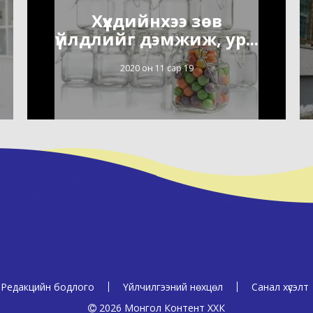
Хүүхдийнхээ зөв
үйлдлийг дэмжиж, ур...
2020 он 11 сар 19
Редакцийн бодлого
Үйлчилгээний нөхцөл
Санал хүсэлт
2026 Монгол Контент ХХК