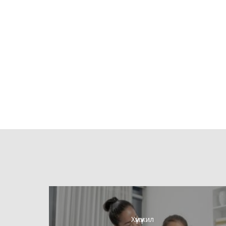
Хүмүүжил