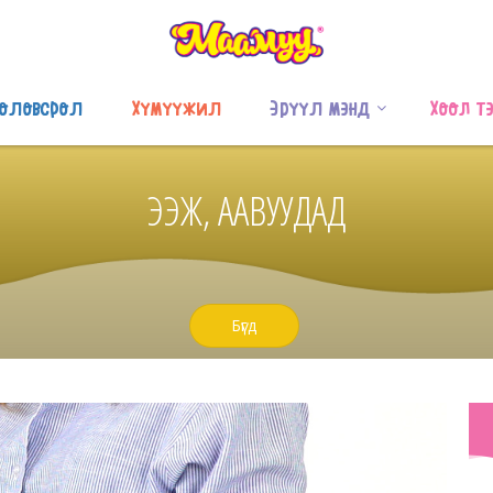
оловсрол
Хүмүүжил
Эрүүл мэнд
Хоол т
ЭЭЖ, ААВУУДАД
Бүгд