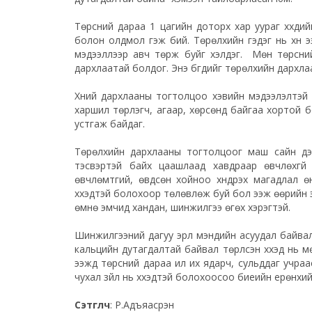
Төрсний дараа 1 цагийн доторх хар уураг хүүхди
болон олдмол гэж бий. Төрөлхийн гэдэг нь хүн 
мэдээллээр авч төрж буйг хэлдэг. Мөн төрсни
дархлаатай болдог. Энэ бүгдийг төрөлхийн дархлаа
Хүний дархлааны тогтолцоо хэвийн мэдээлэлтэй
харшил төрүүлэгч, агаар, хөрсөнд байгаа хортой б
устгаж байдаг.
Төрөлхийн дархлааны тогтолцоог маш сайн дэмж
тэсвэртэй байх цаашлаад хавдраар өвчлөхгүй
өвчлөмтгий, өвдсөн хойноо хүндрэх магадлал ө
хүүхэдтэй болохоор төлөвлөж буй бол ээж өөрийн э
өмнө эмчид хандан, шинжилгээ өгөх хэрэгтэй.
Шинжилгээний дагуу эрүүл мэндийн асуудал байвал
кальцийн дутагдалтай байвал төрүүлсэн хүүхэд нь м
ээжүүд төрсний дараа илүү их ядарч, сульддаг учраа
чухал зүйл нь хүүхэдтэй болохоосоо биеийн ерөнх
Сэтгүүлч
: Р.Адъяасүрэн