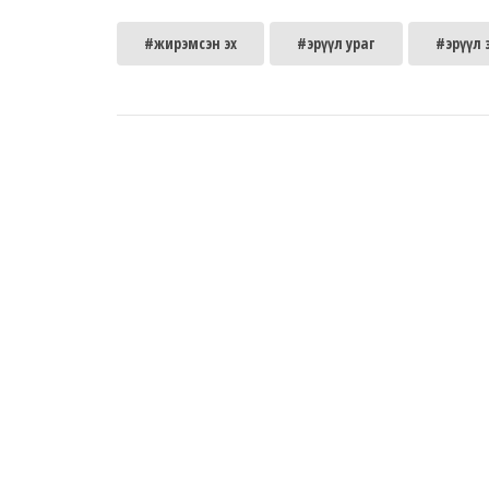
#жирэмсэн эх
#эрүүл ураг
#эрүүл 