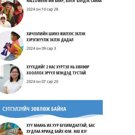
HALLOWEEN-ИЙ БАЯР, БЭЛЭГ БЭЛДЭХ САНАА
2024 он 10 сар 28
ХИЧЭЭЛИЙН ШИНЭ ЖИЛЭЭС ЭХЛЭН
ХЭРЭГЖҮҮЛЖ ЭХЛЭХ ДАДАЛ
2024 он 09 сар 3
ХҮҮХДИЙГ 2 НАС ХҮРТЭЛ НЬ ХӨХӨӨР
ХООЛЛОХ ЭРҮҮЛ МЭНДЭД ТУСТАЙ
2024 он 07 сар 20
СЭТГЭЛЗҮЙЧ ЗӨВЛӨЖ БАЙНА
ХҮҮ МААНЬ ИХ УУР БУХИМДАЛТАЙ, БАС
ХУДЛАА ЯРИАД БАЙХ ЮМ. ЯАХ ВЭ?