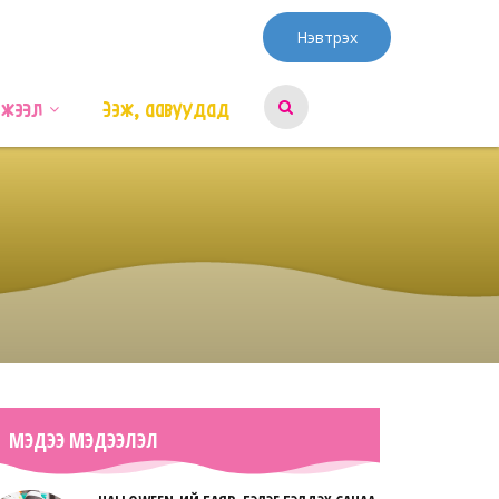
Нэвтрэх
эжээл
Ээж, аавуудад
МЭДЭЭ МЭДЭЭЛЭЛ