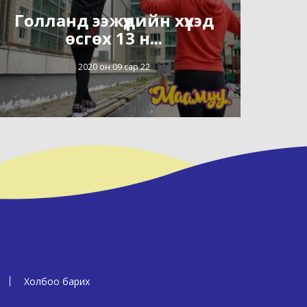
Голланд ээжүүдийн хүүхэд
өсгөх 13 н...
2020 он 09 сар 22
Холбоо барих