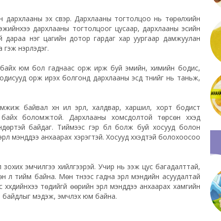
йн дархлааны эх үүсвэр. Дархлааны тогтолцоо нь төрөлхийн
ээжийнхээ дархлааны тогтолцоог цусаар, дархлааны эсийн
й дараа нэг цагийн дотор гардаг хар уургаар дамжуулан
 гэж нэрлэдэг.
 байх юм бол гаднаас орж ирж буй эмийн, химийн бодис,
одисууд орж ирэх болгонд дархлааны эсүүд түүнийг нь таньж,
иж байвал хүн илүү эрүүл, халдвар, харшил, хорт бодист
 байх боломжтой. Дархлааны хомсдолтой төрсөн хүүхэд
ндөртэй байдаг. Тиймээс гэр бүл болж буй хосууд болон
рүүл мэнддээ анхаарах хэрэгтэй. Хосууд хүүхэдтэй болохоосоо
 зохих эмчилгээ хийлгээрэй. Учир нь ээж цус багадалттай,
өн л тийм байна. Мөн түүнээс гадна эрүүл мэндийн асуудалтай
с хүүхдийнхээ төдийгүй өөрийн эрүүл мэнддээ анхаарах хамгийн
ий байдлыг мэдэж, эмчлэх юм байна.