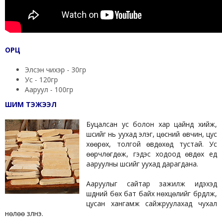
ОРЦ
Элсэн чихэр - 30гр
Ус - 120гр
Ааруул - 100гр
ШИМ ТЭЖЭЭЛ
Буцалсан ус болон хар цайнд хийж,
шүүсийг нь уухад элэг, цөсний өвчин, цус
хөөрөх, толгой өвдөхөд тустай. Ус
өөрчлөгдөж, гэдэс ходоод өвдөх үед
ааруулны шүүсийг уухад дарагдана.
Ааруулыг сайтар зажилж идэхэд
шүдний бөх бат байх нөхцөлийг бүрдүүлж,
цусан хангамж сайжруулахад чухал
нөлөө үзүүлнэ.