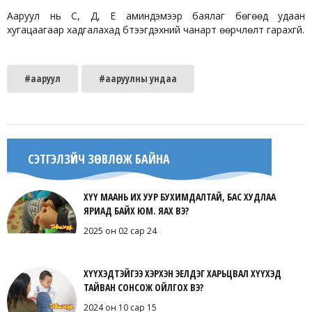
Ааруул нь С, Д, Е аминдэмээр баялаг бөгөөд удаан
хугацаагаар хадгалахад бүтээгдэхүүний чанарт өөрчлөлт гарахгүй.
#ааруул
#ааруулны ундаа
СЭТГЭЛЗҮЙЧ ЗӨВЛӨЖ БАЙНА
ХҮҮ МААНЬ ИХ УУР БУХИМДАЛТАЙ, БАС ХУДЛАА
ЯРИАД БАЙХ ЮМ. ЯАХ ВЭ?
2025 он 02 сар 24
ХҮҮХЭДТЭЙГЭЭ ХЭРХЭН ЭЕЛДЭГ ХАРЬЦВАЛ ХҮҮХЭД
ТАЙВАН СОНСОЖ ОЙЛГОХ ВЭ?
2024 он 10 сар 15