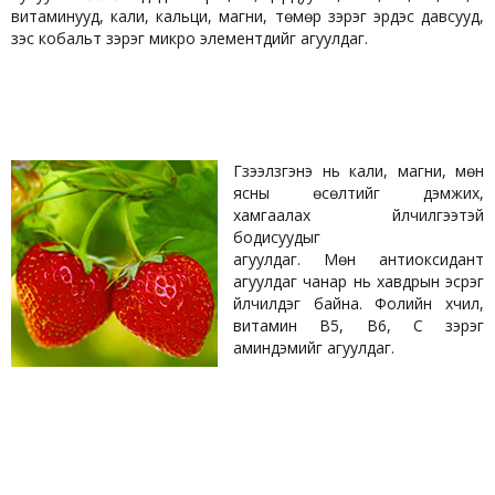
витаминууд, кали, кальци, магни, төмөр зэрэг эрдэс давсууд,
зэс кобальт зэрэг микро элементүүдийг агуулдаг.
Гүзээлзгэнэ нь кали, магни, мөн
ясны өсөлтийг дэмжих,
хамгаалах үйлчилгээтэй
бодисуудыг
агуулдаг. Мөн антиоксидант
агуулдаг чанар нь хавдрын эсрэг
үйлчилдэг байна. Фолийн хүчил,
витамин В5, В6, С зэрэг
аминдэмийг агуулдаг.