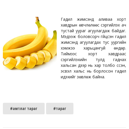
Гадил жимсэнд аливаа хорт
хавдрын өвчлөлөөс сэргийлэх ач
тустай уураг агуулагдаж байдаг.
Мэдээж боловсорч гүйцсэн гадил
жимсэнд агуулагдах тус уургийн
хэмжээ харьцангуй өндөр.
Тиймээс хорт хавдраас
сэргийлэхийн тулд гаднах
хальсан дээр нь хар толбо үүссэн,
эсвэл хальс нь борлосон гадил
идэхийг зөвлөж байна.
#амтлаг тараг
#тараг