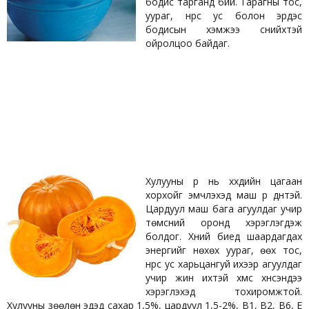
бодис тарганд бий.
Тарагны тос,
уураг, нүүрс ус болон эрдэс
бодисын хэмжээ сүүнийхтэй
ойролцоо байдаг.
Хулууны үр нь хүүхдийн цагаан
хорхойг эмчлэхэд маш үр дүнтэй.
Цардуул маш бага агуулдаг учир
төмсний оронд хэрэглэгдэж
болдог. Хүний биед шаардагдах
энергийг нөхөх уураг, өөх тос,
нүүрс ус харьцангуй ихээр агуулдаг
учир жин ихтэй хүмүүс хүнсэндээ
хэрэглэхэд тохиромжтой.
Хулууны зөөлөн эдэд сахар 1,5%, цардуул 1,5-2%, В1, В2, В6, Е