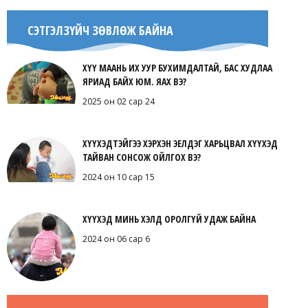
СЭТГЭЛЗҮЙЧ ЗӨВЛӨЖ БАЙНА
ХҮҮ МААНЬ ИХ УУР БУХИМДАЛТАЙ, БАС ХУДЛАА
ЯРИАД БАЙХ ЮМ. ЯАХ ВЭ?
2025 он 02 сар 24
ХҮҮХЭДТЭЙГЭЭ ХЭРХЭН ЭЕЛДЭГ ХАРЬЦВАЛ ХҮҮХЭД
ТАЙВАН СОНСОЖ ОЙЛГОХ ВЭ?
2024 он 10 сар 15
ХҮҮХЭД МИНЬ ХЭЛД ОРОЛГҮЙ УДАЖ БАЙНА
2024 он 06 сар 6