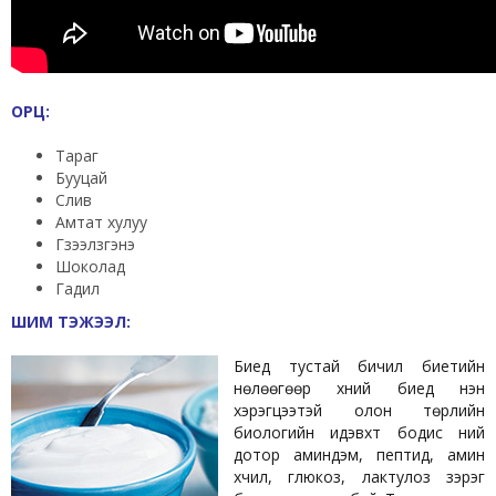
ОРЦ:
Тараг
Бууцай
Слив
Амтат хулуу
Гүзээлзгэнэ
Шоколад
Гадил
ШИМ ТЭЖЭЭЛ:
Биед тустай бичил биетийн
нөлөөгөөр хүний биед нэн
хэрэгцээтэй олон төрлийн
биологийн идэвхт бодис үүний
дотор аминдэм, пептид, амин
хүчил, глюкоз, лактулоз зэрэг