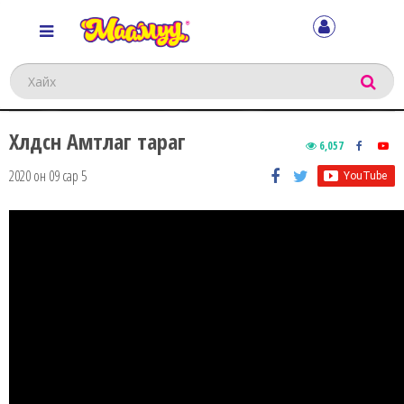
Хайх
Хөлдөөсөн Амтлаг тараг
6,057
2020 он 09 сар 5