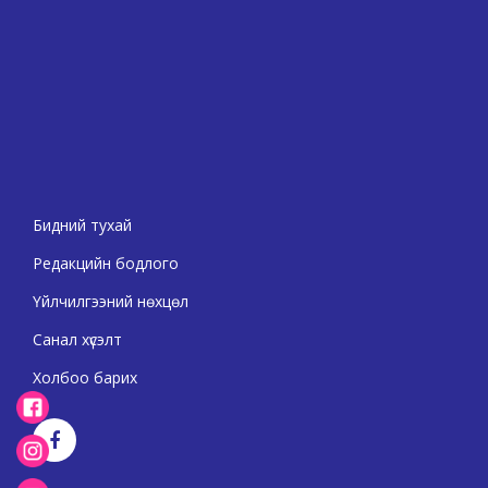
Бидний тухай
Редакцийн бодлого
Үйлчилгээний нөхцөл
Санал хүсэлт
Холбоо барих