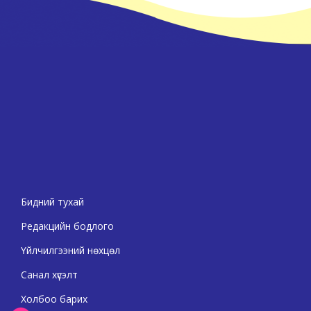
Бидний тухай
Редакцийн бодлого
Үйлчилгээний нөхцөл
Санал хүсэлт
Холбоо барих