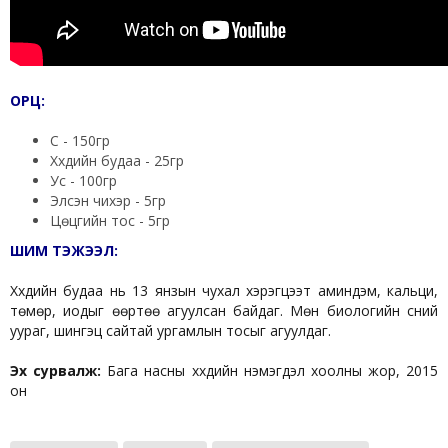
ОРЦ:
Сүү - 150гр
Хүүхдийн будаа - 25гр
Ус - 100гр
Элсэн чихэр - 5гр
Цөцгийн тос - 5гр
ШИМ ТЭЖЭЭЛ:
Хүүхдийн будаа нь 13 янзын чухал хэрэгцээт аминдэм, кальци,
төмөр, иодыг өөртөө агуулсан байдаг. Мөн биологийн сүүний
уураг, шингэц сайтай ургамлын тосыг агуулдаг.
Эх сурвалж:
Бага насны хүүхдийн нэмэгдэл хоолны жор, 2015
он