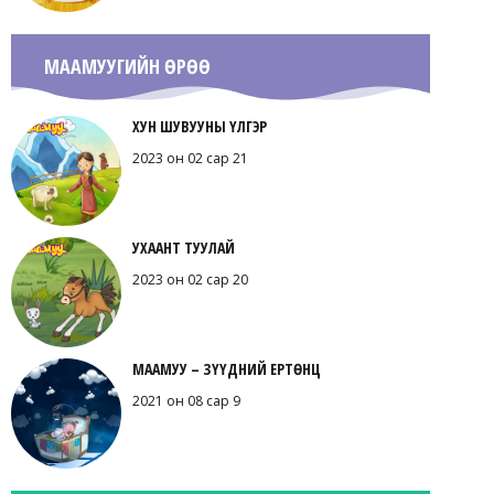
МААМУУГИЙН ӨРӨӨ
ХУН ШУВУУНЫ ҮЛГЭР
2023 он 02 сар 21
УХААНТ ТУУЛАЙ
2023 он 02 сар 20
МААМУУ – ЗҮҮДНИЙ ЕРТӨНЦ
2021 он 08 сар 9