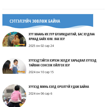
СЭТГЭЛЗҮЙЧ ЗӨВЛӨЖ БАЙНА
ХҮҮ МААНЬ ИХ УУР БУХИМДАЛТАЙ, БАС ХУДЛАА
ЯРИАД БАЙХ ЮМ. ЯАХ ВЭ?
2025 он 02 сар 24
ХҮҮХЭДТЭЙГЭЭ ХЭРХЭН ЭЕЛДЭГ ХАРЬЦВАЛ ХҮҮХЭД
ТАЙВАН СОНСОЖ ОЙЛГОХ ВЭ?
2024 он 10 сар 15
ХҮҮХЭД МИНЬ ХЭЛД ОРОЛГҮЙ УДАЖ БАЙНА
2024 он 06 сар 6