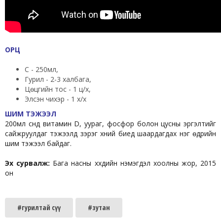
ОРЦ
Сүү - 250мл,
Гурил - 2-3 халбага,
Цөцгийн тос - 1 ц/х,
Элсэн чихэр - 1 х/х
ШИМ ТЭЖЭЭЛ
200мл сүүнд витамин D, уураг, фосфор болон цусны эргэлтийг
сайжруулдаг тэжээлүүд зэрэг хүний биед шаардагдах нэг өдрийн
шим тэжээл байдаг.
Эх сурвалж:
Бага насны хүүхдийн нэмэгдэл хоолны жор, 2015
он
#гурилтай сүү
#зутан