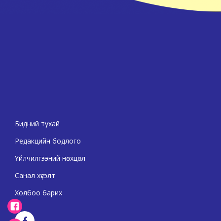
Бидний тухай
Редакцийн бодлого
Үйлчилгээний нөхцөл
Санал хүсэлт
Холбоо барих