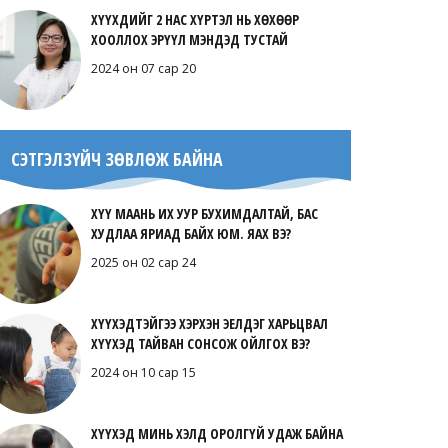
ХҮҮХДИЙГ 2 НАС ХҮРТЭЛ НЬ ХӨХӨӨР
ХООЛЛОХ ЭРҮҮЛ МЭНДЭД ТУСТАЙ
2024 он 07 сар 20
СЭТГЭЛЗҮЙЧ ЗӨВЛӨЖ БАЙНА
ХҮҮ МААНЬ ИХ УУР БУХИМДАЛТАЙ, БАС
ХУДЛАА ЯРИАД БАЙХ ЮМ. ЯАХ ВЭ?
2025 он 02 сар 24
ХҮҮХЭДТЭЙГЭЭ ХЭРХЭН ЭЕЛДЭГ ХАРЬЦВАЛ
ХҮҮХЭД ТАЙВАН СОНСОЖ ОЙЛГОХ ВЭ?
2024 он 10 сар 15
ХҮҮХЭД МИНЬ ХЭЛД ОРОЛГҮЙ УДАЖ БАЙНА