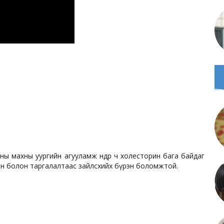
ны махны уургийн агууламж өндөр ч холесторин бага байдаг
чин болон таргалалтаас зайлсхийх бүрэн боломжтой.