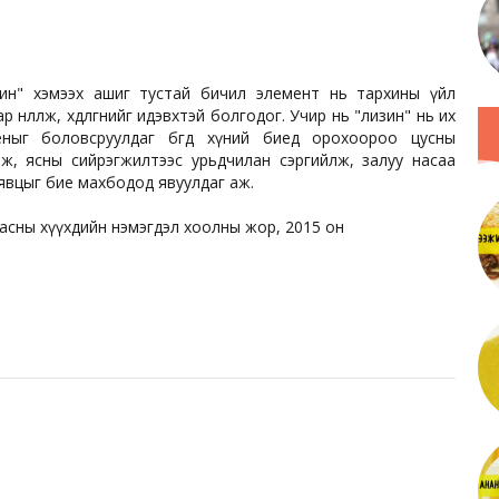
зин" хэмээх ашиг тустай бичил элемент нь тархины үйл
нөлөөлж, хөдөлгөөнийг идэвхтэй болгодог. Учир нь "лизин" нь их
ныг боловсруулдаг бөгөөд хүний биед орохоороо цусны
лж, ясны сийрэгжилтээс урьдчилан сэргийлж, залуу насаа
 явцыг бие махбодод явуулдаг аж.
асны хүүхдийн нэмэгдэл хоолны жор, 2015 он