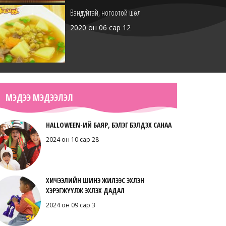
Вандуйтай, ногоотой шөл
2020 он 06 сар 12
Гоймонтой шөл
МЭДЭЭ МЭДЭЭЛЭЛ
2020 он 05 сар 30
HALLOWEEN-ИЙ БАЯР, БЭЛЭГ БЭЛДЭХ САНАА
2024 он 10 сар 28
ХИЧЭЭЛИЙН ШИНЭ ЖИЛЭЭС ЭХЛЭН
ХЭРЭГЖҮҮЛЖ ЭХЛЭХ ДАДАЛ
2024 он 09 сар 3