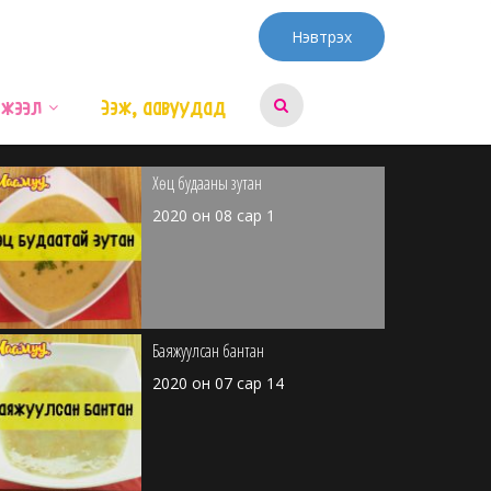
Брокколитой бантан
Нэвтрэх
2020 он 08 сар 3
эжээл
Ээж, аавуудад
Хөц будааны зутан
2020 он 08 сар 1
Баяжуулсан бантан
2020 он 07 сар 14