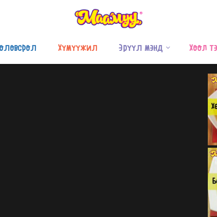
оловсрол
Хүмүүжил
Эрүүл мэнд
Хоол т