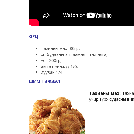
ОРЦ
Тахианы мах -80гр,
хөц будааны агшаамал - тал аяга,
ус - 200гр,
амтат чинжүү 1/6,
лууван 1/4
ШИМ ТЭЖЭЭЛ
Тахианы мах:
Тахиа
учир зүрх судасны өв