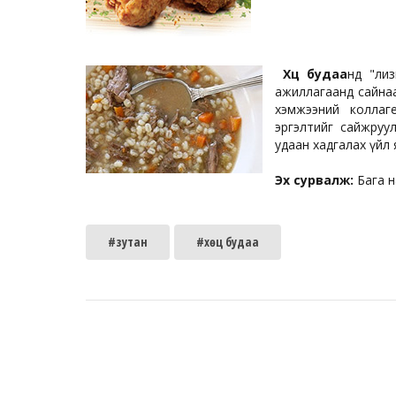
Хөц будаа
нд "ли
ажиллагаанд сайнаар 
хэмжээний коллаге
эргэлтийг сайжруу
удаан хадгалах үйл
Эх сурвалж:
Бага н
#зутан
#хөц будаа