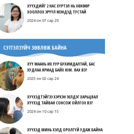
ХҮҮХДИЙГ 2 НАС ХҮРТЭЛ НЬ ХӨХӨӨР
Сүүтэй шар будаа
ХООЛЛОХ ЭРҮҮЛ МЭНДЭД ТУСТАЙ
2020 он 09 сар 3
2024 он 07 сар 20
СЭТГЭЛЗҮЙЧ ЗӨВЛӨЖ БАЙНА
Бөөрөнхий мах, төмстэй шөл
ХҮҮ МААНЬ ИХ УУР БУХИМДАЛТАЙ, БАС
2020 он 08 сар 28
ХУДЛАА ЯРИАД БАЙХ ЮМ. ЯАХ ВЭ?
2025 он 02 сар 24
ХҮҮХЭДТЭЙГЭЭ ХЭРХЭН ЭЕЛДЭГ ХАРЬЦВАЛ
Тахианы махан зутан
ХҮҮХЭД ТАЙВАН СОНСОЖ ОЙЛГОХ ВЭ?
2020 он 08 сар 22
2024 он 10 сар 15
ХҮҮХЭД МИНЬ ХЭЛД ОРОЛГҮЙ УДАЖ БАЙНА