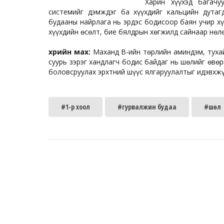
Харин хүүхэд багачу
системийг дэмждэг ба хүүхдийг кальцийн дутагд
будааны найрлага нь эрдэс бодисоор баян учир х
хүүхдийн өсөлт, бие бялдрын хөгжилд сайнаар нөл
Үхрийн мах:
Маханд В-ийн төрлийн аминдэм, тухай
суурь зэрэг хандлагч бодис байдаг нь шөлийг өвө
боловсруулах эрхтний шүүс ялгаруулалтыг идэвхжү
#1-р хоол
#гурвалжин будаа
#шөл