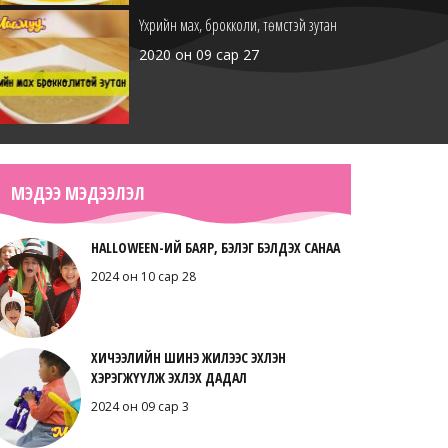
Үхрийн мах, брокколи, төмстэй зутан
2020 он 09 сар 27
Тэжээллэг тахианы шөл
МЭДЭЭ МЭДЭЭЛЭЛ
2020 он 09 сар 22
HALLOWEEN-ИЙ БАЯР, БЭЛЭГ БЭЛДЭХ САНАА
2024 он 10 сар 28
Броколлитой зутан
ХИЧЭЭЛИЙН ШИНЭ ЖИЛЭЭС ЭХЛЭН
2020 он 09 сар 6
ХЭРЭГЖҮҮЛЖ ЭХЛЭХ ДАДАЛ
2024 он 09 сар 3