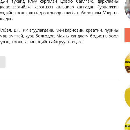
удын тухайд илүү сэргэлэн цовоо байлгаж, дархлааны
лаас сэргийлж, хэрэгцээт кальциар хангадаг. Гурвалжин
үүхдийн хоол тэжээлд өргөнөөр ашиглаж болох юм. Учир нь
өөлдөг.
лбал, В1, РР агуулагдана. Мөн карнозин, креатин, пурины
рмөц амттай, хурц болгодог. Махны хандлагч бодис нь хоол
үлэн, хоолны шингэцийг сайжруулж өгдөг.