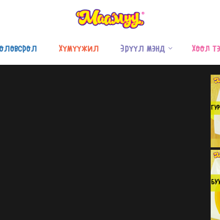
оловсрол
Хүмүүжил
Эрүүл мэнд
Хоол т