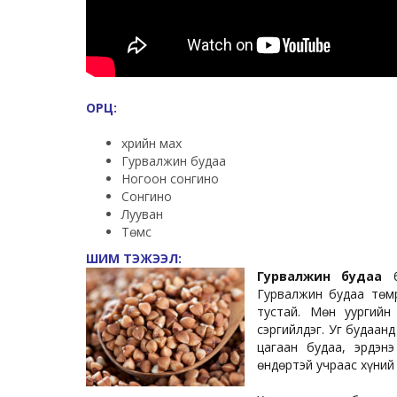
ОРЦ:
Үхрийн мах
Гурвалжин будаа
Ногоон сонгино
Сонгино
Лууван
Төмс
ШИМ ТЭЖЭЭЛ:
Гурвалжин будаа
б
Гурвалжин будаа төмр
тустай. Мөн уургийн
сэргийлдэг. Уг будаан
цагаан будаа, эрдэн
өндөртэй учраас хүний