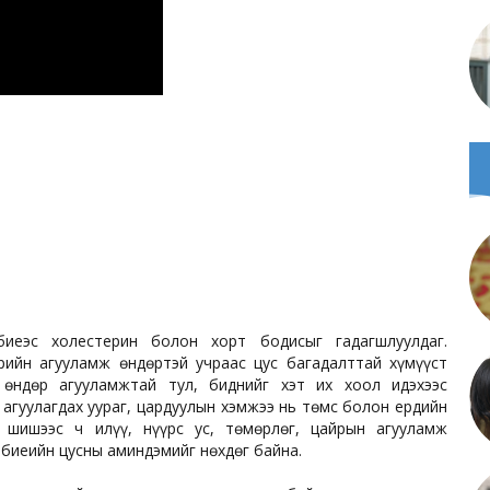
иеэс холестерин болон хорт бодисыг гадагшлуулдаг.
ийн агууламж өндөртэй учраас цус багадалттай хүмүүст
 өндөр агууламжтай тул, биднийг хэт их хоол идэхээс
д агуулагдах уураг, цардуулын хэмжээ нь төмс болон ердийн
э шишээс ч илүү, нүүрс ус, төмөрлөг, цайрын агууламж
 биеийн цусны аминдэмийг нөхдөг байна.