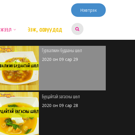
Хүүхдийн будаа
Нэвтрэх
2020 он 10 сар 3
эжээл
Ээж, аавуудад
Гурвалжин будааны шөл
2020 он 09 сар 29
Бууцайтай загасны шөл
2020 он 09 сар 28