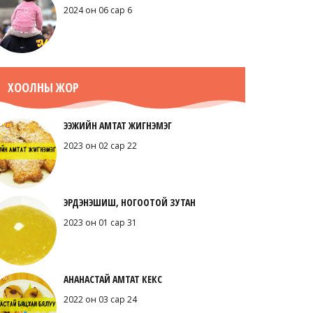
2024 он 06 сар 6
Брокколитой бантан
2020 он 08 сар 3
ХООЛНЫ ЖОР
ЭЭЖИЙН АМТАТ ЖИГНЭМЭГ
Хөц будааны зутан
2023 он 02 сар 22
2020 он 08 сар 1
ЭРДЭНЭШИШ, НОГООТОЙ ЗУТАН
2023 он 01 сар 31
Баяжуулсан бантан
2020 он 07 сар 14
АНАНАСТАЙ АМТАТ КЕКС
2022 он 03 сар 24