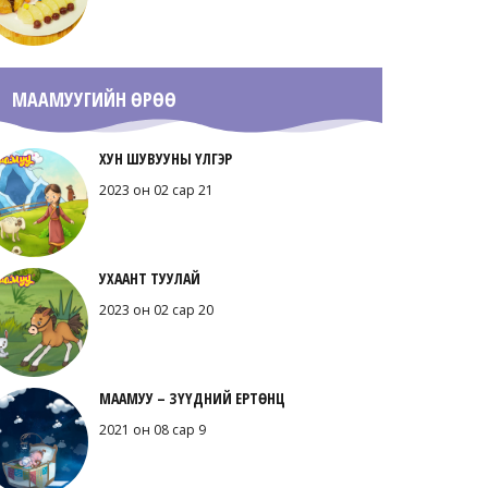
Вандуйтай, ногоотой шөл
2020 он 06 сар 12
МААМУУГИЙН ӨРӨӨ
ХУН ШУВУУНЫ ҮЛГЭР
2023 он 02 сар 21
Гоймонтой шөл
2020 он 05 сар 30
УХААНТ ТУУЛАЙ
2023 он 02 сар 20
МААМУУ – ЗҮҮДНИЙ ЕРТӨНЦ
2021 он 08 сар 9