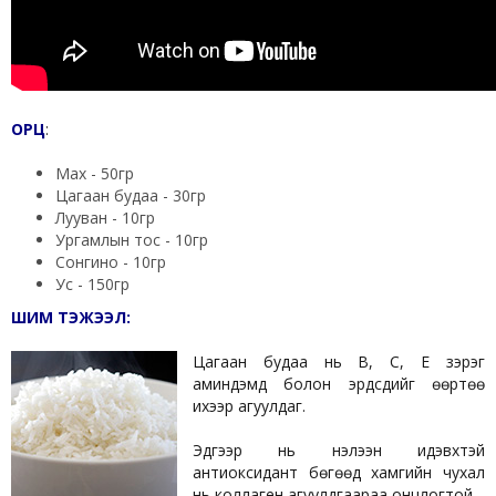
ОРЦ
:
Мах - 50гр
Цагаан будаа - 30гр
Лууван - 10гр
Ургамлын тос - 10гр
Сонгино - 10гр
Ус - 150гр
ШИМ ТЭЖЭЭЛ:
Цагаан будаа нь В, С, Е зэрэг
аминдэмүүд болон эрдсүүдийг өөртөө
ихээр агуулдаг.
Эдгээр нь нэлээн идэвхтэй
антиоксидант бөгөөд хамгийн чухал
нь коллаген агуулдгаараа онцлогтой.