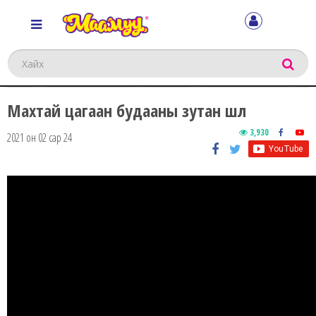
Хайх
Махтай цагаан будааны зутан шөл
3,930
2021 он 02 сар 24