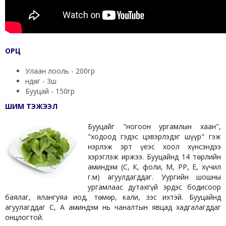
ОРЦ
Улаан лооль - 200гр
Өндөг - 3ш
Бууцай - 150гр
ШИМ ТЭЖЭЭЛ
Бууцайг "ногоон ургамлын хаан",
"ходоод гэдэс цэвэрлэдэг шүүр" гэж
нэрлэж эрт үеэс хоол хүнсэндээ
хэрэглэж иржээ. Бууцайнд 14 төрлийн
аминдэм (С, К, фоли, М, РР, Е, хүчил
г.м) агуулдагддаг. Уургийн шошны
ургамлаас дутахгүй эрдэс бодисоор
баялаг, ялангуяа иод, төмөр, кали, зэс ихтэй. Бууцайнд
агуулагддаг С, А аминдэм нь чаналтын явцад хадгалагддаг
онцлогтой.