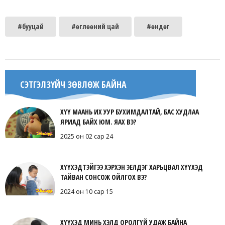
#бууцай
#өглөөний цай
#өндөг
СЭТГЭЛЗҮЙЧ ЗӨВЛӨЖ БАЙНА
ХҮҮ МААНЬ ИХ УУР БУХИМДАЛТАЙ, БАС ХУДЛАА
ЯРИАД БАЙХ ЮМ. ЯАХ ВЭ?
2025 он 02 сар 24
ХҮҮХЭДТЭЙГЭЭ ХЭРХЭН ЭЕЛДЭГ ХАРЬЦВАЛ ХҮҮХЭД
ТАЙВАН СОНСОЖ ОЙЛГОХ ВЭ?
2024 он 10 сар 15
ХҮҮХЭД МИНЬ ХЭЛД ОРОЛГҮЙ УДАЖ БАЙНА